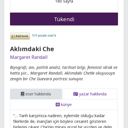
180 sayfa
Tükendi
Aklımdaki Che
Margaret Randall
Biyografi, anı, politik analiz, tarihsel bilgi, feminist idrak ve
hatta şiir… Margaret Randall, Aklımdaki Che’de okuyucuya
zengin bir Che Guevara portresi sunuyor.
eser hakkında
yazar hakkında
künye
“… Tarih karşımıza nadiren, eylemde olduğu kadar
fikirlerde de, inançları için böylesi cesaret gösteren
birilerini çıkarır. Che’nin mirası güzel bir yüzden ve delip