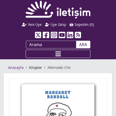
Yeni Üye
Üye Girişi
Sepetim (
0
)
ARA
Anasayfa
Kitaplar
Aklımdaki Che