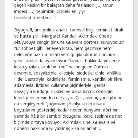
geçen keskin bir bakıştan daha fazlasıdır. (…) Onun
imgesi (…) hepimizin içindeki en iyiyi
cisimleştirmektedir…”
Biyografi, anı, politik analiz, tarihsel bilgi, feminist idrak
ve hatta şiir… Margaret Randall, Aklımdaki Che’de
okuyucuya zengin bir Che Guevara portresi sunuyor. Bir
tür sohbet gibi ilerleyen kitap, hem geçmişe hem
geleceğe bakma fırsatı verdiği gibi okurun zihninde
yeni sorular da uyandırıyor. Randall, hakkında yüzlerce
kitap yazılan, artık bir “mit” haline gelen Che’nin
devrimle, sosyalizmle, ailesiyle, şiddetle, dinle, ahlâkla,
Fidel Castro’yla, kadınlarla, feminizmle, kendini bir fikre
adamayla, iktidarı kullanma biçimleriyle, gerilla
savaşıyla kurduğu ilişkileri ve daha birçok özelliğini
kendi penceresinden ele alıyor. Çelişkilerini, yanılgılarını
da sergileyerek “çağımızın şövalyesi”nin insani
boyutlarını gösterdiği kadar neden dünyanın dört bir
yanında hâlâ bir sembol olduğunu, kalıcı tesirini de net
biçimde ortaya koyuyor. Aklımdaki Che, Guevara ve
dönemi hakkında iyi yazılmış kısa bir anlatı…