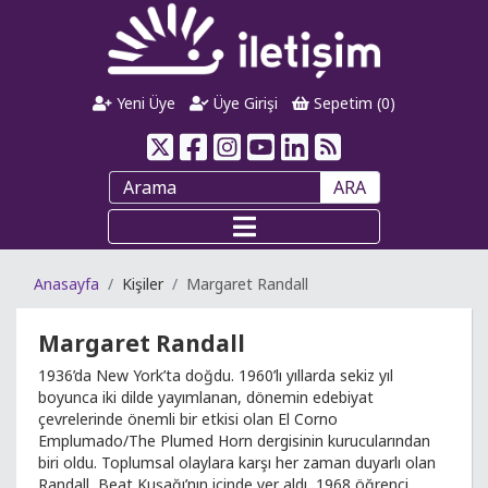
Yeni Üye
Üye Girişi
Sepetim (
0
)
ARA
Anasayfa
Kişiler
Margaret Randall
Margaret Randall
1936’da New York’ta doğdu. 1960’lı yıllarda sekiz yıl
boyunca iki dilde yayımlanan, dönemin edebiyat
çevrelerinde önemli bir etkisi olan El Corno
Emplumado/The Plumed Horn dergisinin kurucularından
biri oldu. Toplumsal olaylara karşı her zaman duyarlı olan
Randall, Beat Kuşağı’nın içinde yer aldı, 1968 öğrenci