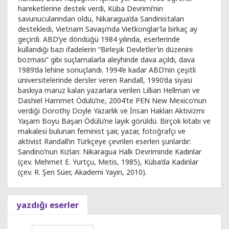
hareketlerine destek verdi, Küba Devrimi’nin
savunucularından oldu, Nikaragua’da Sandinistaları
destekledi, Vietnam Savaşı’nda Vietkonglar’la birkaç ay
geçirdi. ABD’ye döndüğü 1984 yılında, eserlerinde
kullandığı bazı ifadelerin “Birleşik Devletler’in düzenini
bozması” gibi suçlamalarla aleyhinde dava açıldı, dava
1989’da lehine sonuçlandı. 1994’e kadar ABD’nin çeşitli
üniversitelerinde dersler veren Randall, 1990’da siyasi
baskıya maruz kalan yazarlara verilen Lillian Hellman ve
Dashiel Hammet Ödülü’ne, 2004’te PEN New Mexico’nun
verdiği Dorothy Doyle Yazarlık ve İnsan Hakları Aktivizmi
Yaşam Boyu Başarı Ödülü’ne layık görüldü. Birçok kitabı ve
makalesi bulunan feminist şair, yazar, fotoğrafçı ve
aktivist Randall’ın Türkçeye çevrilen eserleri şunlardır:
Sandino’nun Kızları: Nikaragua Halk Devriminde Kadınlar
(çev. Mehmet E. Yurtçu, Metis, 1985), Küba’da Kadınlar
(çev. R. Şen Süer, Akademi Yayın, 2010).
yazdığı eserler