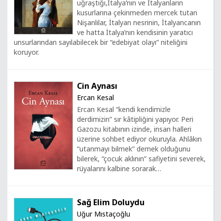
uğraştığı,İtalya’nın ve İtalyanların
kusurlarına çekinmeden mercek tutan
Nişanlılar, İtalyan nesrinin, İtalyancanın
ve hatta İtalya’nın kendisinin yaratıcı
unsurlarından sayılabilecek bir “edebiyat olayı” niteliğini
koruyor.
Cin Aynası
Ercan Kesal
Ercan Kesal “kendi kendimizle
derdimizin” sır kâtipliğini yapıyor. Peri
Gazozu kitabının izinde, insan halleri
üzerine sohbet ediyor okuruyla. Ahlâkın
“utanmayı bilmek” demek olduğunu
bilerek, “çocuk aklının” safiyetini severek,
rüyalarını kalbine sorarak…
Sağ Elim Doluydu
Uğur Mıstaçoğlu