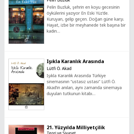
Pelin Buzluk, şehrin en koyu gecesinin
öykülerini yazıyor En Eski Yüz’de.
Kuruyan, gelip geçen. Doğan güne karşı.
Hayat, izbe bir meyhanede tek başına bir
kadın…
Işıkla Karanlık Arasında
Lütfi Ö. Akad
Işıkla Karanlık Arasında Türkiye
sinemasının “ustasız ustası” Lütfi Ö.
Akad’ın anıları, aynı zamanda sinemaya
duyulan tutkunun kitabı…
21. Yüzyılda Milliyetçilik
Teori ve Siyaset