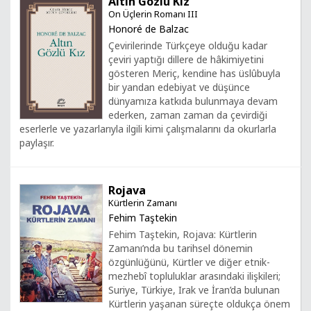
Altın Gözlü Kız
On Üçlerin Romanı III
Honoré de Balzac
Çevirilerinde Türkçeye olduğu kadar
çeviri yaptığı dillere de hâkimiyetini
gösteren Meriç, kendine has üslûbuyla
bir yandan edebiyat ve düşünce
dünyamıza katkıda bulunmaya devam
ederken, zaman zaman da çevirdiği
eserlerle ve yazarlarıyla ilgili kimi çalışmalarını da okurlarla
paylaşır.
Rojava
Kürtlerin Zamanı
Fehim Taştekin
Fehim Taştekin, Rojava: Kürtlerin
Zamanı’nda bu tarihsel dönemin
özgünlüğünü, Kürtler ve diğer etnik-
mezhebî topluluklar arasındaki ilişkileri;
Suriye, Türkiye, Irak ve İran’da bulunan
Kürtlerin yaşanan süreçte oldukça önem