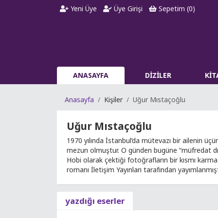
Yeni Üye
Üye Girişi
Sepetim (
0
)
ANASAYFA
DİZİLER
Kİ
Anasayfa
Kişiler
Uğur Mıstaçoğlu
Uğur Mıstaçoğlu
1970 yılında İstanbul’da mütevazı bir ailenin ü
mezun olmuştur. O günden bugüne “müfredat dışı”
Hobi olarak çektiği fotoğrafların bir kısmı karma 
romanı İletişim Yayınları tarafından yayımlanmışt
yazdığı eserler