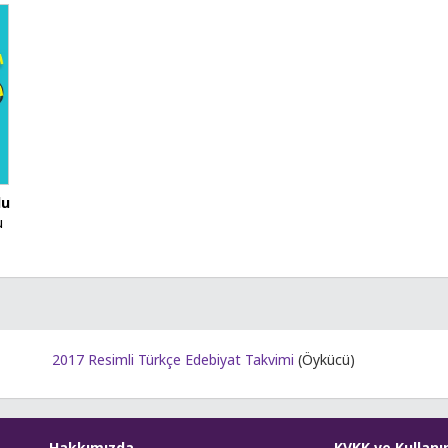
du
u
2017 Resimli Türkçe Edebiyat Takvimi
(Öykücü)
Hakkımızda
KVKK ve Kullanı