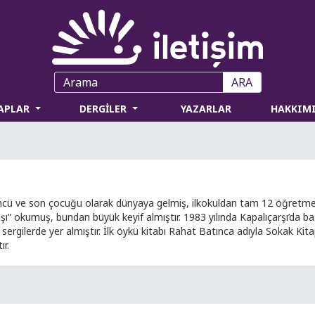
ARA
TAPLAR
DERGİLER
YAZARLAR
HAKKIM
çüncü ve son çocuğu olarak dünyaya gelmiş, ilkokuldan tam 12 öğretmen
 okumuş, bundan büyük keyif almıştır. 1983 yılında Kapalıçarşı’da ba
sergilerde yer almıştır. İlk öykü kitabı Rahat Batınca adıyla Sokak Kitap
ır.