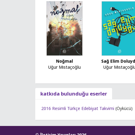
Sağ Elim Doluy
Noğmal
Uğur Mıstaçoğl
Uğur Mıstaçoğlu
katkıda bulunduğu eserler
2016 Resimli Türkçe Edebiyat Takvimi
(Öykücü)
© İletişim Yayınları 2026