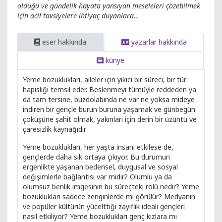
olduğu ve gündelik hayata yansıyan meseleleri çözebilmek
için acil tavsiyelere ihtiyaç duyanlara…
eser hakkında
yazarlar hakkında
künye
Yeme bozuklukları, aileler için yıkıcı bir süreci, bir tür
hapisliği temsil eder. Beslenmeyi tümüyle reddeden ya
da tam tersine, buzdolabında ne var ne yoksa mideye
indiren bir gençle burun buruna yaşamak ve günbegün
çöküşüne şahit olmak, yakınları için derin bir üzüntü ve
çaresizlik kaynağıdır.
Yeme bozuklukları, her yaşta insanı etkilese de,
gençlerde daha sık ortaya çıkıyor. Bu durumun
ergenlikte yaşanan bedensel, duygusal ve sosyal
değişimlerle bağlantısı var mıdır? Olumlu ya da
olumsuz benlik imgesinin bu süreçteki rolü nedir? Yeme
bozuklukları sadece zenginlerde mi görülür? Medyanın
ve popüler kültürün yücelttiği zayıflık ideali gençleri
nasıl etkiliyor? Yeme bozuklukları genç kızlara mı