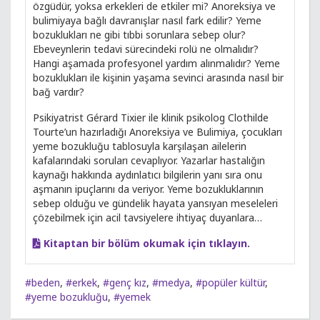
özgüdür, yoksa erkekleri de etkiler mi? Anoreksiya ve
bulimiyaya bağlı davranışlar nasıl fark edilir? Yeme
bozuklukları ne gibi tıbbi sorunlara sebep olur?
Ebeveynlerin tedavi sürecindeki rolü ne olmalıdır?
Hangi aşamada profesyonel yardım alınmalıdır? Yeme
bozuklukları ile kişinin yaşama sevinci arasında nasıl bir
bağ vardır?
Psikiyatrist Gérard Tixier ile klinik psikolog Clothilde
Tourte’un hazırladığı Anoreksiya ve Bulimiya, çocukları
yeme bozukluğu tablosuyla karşılaşan ailelerin
kafalarındaki soruları cevaplıyor. Yazarlar hastalığın
kaynağı hakkında aydınlatıcı bilgilerin yanı sıra onu
aşmanın ipuçlarını da veriyor. Yeme bozukluklarının
sebep olduğu ve gündelik hayata yansıyan meseleleri
çözebilmek için acil tavsiyelere ihtiyaç duyanlara…
Kitaptan bir bölüm okumak için tıklayın.
#beden
,
#erkek
,
#genç kız
,
#medya
,
#popüler kültür
,
#yeme bozukluğu
,
#yemek