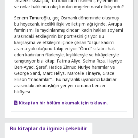
“Ataerkil kıskaçlar,” bu kadınların fikirlerini, eylemlerini
ve onlar hakkında oluşturulan imgeleri nasıl etkiliyordu?
Senem Timuroğlu, geç Osmanlı döneminde oluşmuş
bu heyecanlı, incelikli ilişki ve iletişim ağı içinde, Avrupa
feminizmi ile “aydınlanmış dindar” kadın hakları söylemi
arasındaki etkileşimin bir portresini çiziyor. Bu
karşılaşma ve etkileşim içinde çıkılan “özgür kadın”ı
arama yolculuğunu takip ediyor. “Öncü” sıfatını hak
eden kadınların fikirleriyle, kişilikleriyle ve hikâyeleriyle
tanıştırıyor bizi kitap: Fatma Aliye, Selma Rıza, Hayriye
Ben-Ayad, Şeref, Hatice Zinnur, Nuriye hanımlar ve
George Sand, Marc Hélys, Marcelle Tinayre, Grace
Ellison “madamlar”... Bu hayranlık uyandırıcı kadınlar
arasındaki arkadaşlığın yer yer romana benzer
hikâyesi...
Kitaptan bir bölüm okumak için tıklayın.
Bu kitaplar da ilginizi çekebilir