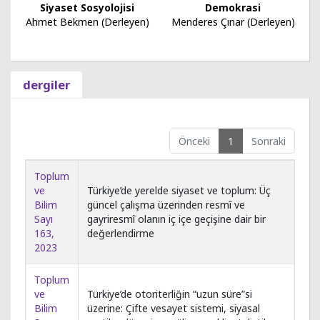
Siyaset Sosyolojisi
Demokrasi
Ahmet Bekmen (Derleyen)
Menderes Çınar (Derleyen)
dergiler
Önceki
1
Sonraki
Toplum
ve
Türkiye’de yerelde siyaset ve toplum: Üç
Bilim
güncel çalışma üzerinden resmî ve
Sayı
gayriresmî olanın iç içe geçişine dair bir
163,
değerlendirme
2023
Toplum
ve
Türkiye’de otoriterliğin “uzun süre”si
Bilim
üzerine: Çifte vesayet sistemi, siyasal