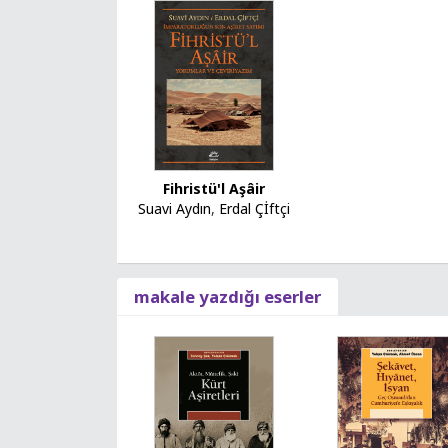
Fihristü'l Aşâir
Suavi Aydın
,
Erdal Çİftçi
makale yazdığı eserler