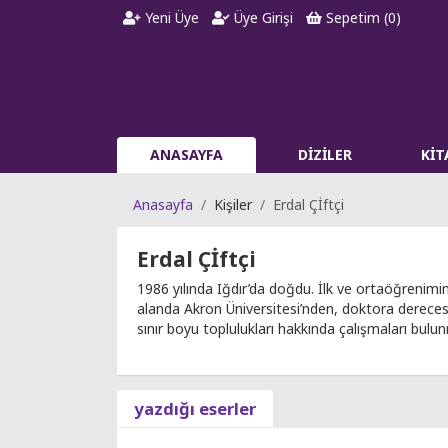
Yeni Üye
Üye Girişi
Sepetim (
0
)
ANASAYFA
DİZİLER
Kİ
Anasayfa
Kişiler
Erdal Çİftçi
Erdal Çİftçi
1986 yılında Iğdır’da doğdu. İlk ve ortaöğrenimi
alanda Akron Üniversitesi’nden, doktora derecesi
sınır boyu toplulukları hakkında çalışmaları bul
yazdığı eserler