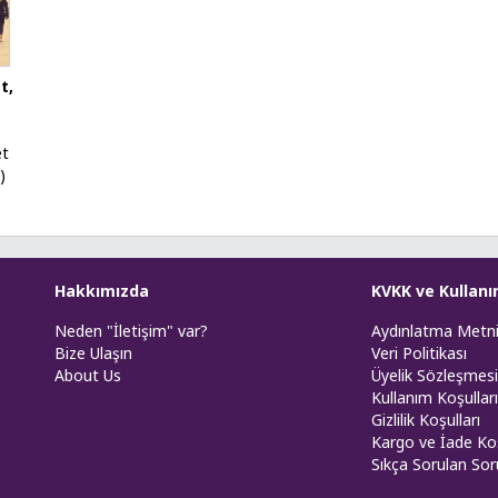
t,
t
)
Hakkımızda
KVKK ve Kullanı
Neden "İletişim" var?
Aydınlatma Metn
Bize Ulaşın
Veri Politikası
About Us
Üyelik Sözleşmesi
Kullanım Koşulları
Gizlilik Koşulları
Kargo ve İade Koş
Sıkça Sorulan Sor