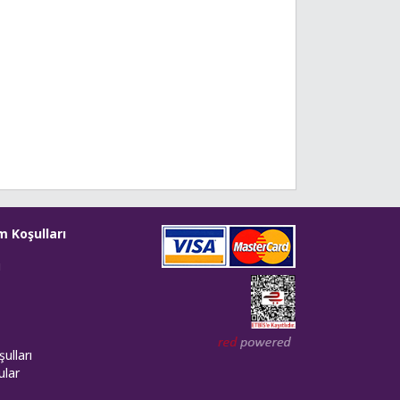
m Koşulları
i
Web tasarım: Red Bilişim
ulları
ular