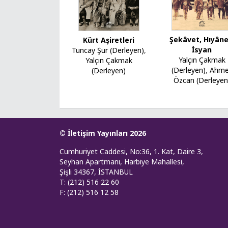
Şekâvet, Hıyâne
Kürt Aşiretleri
İsyan
Tuncay Şur (Derleyen)
,
Yalçın Çakmak
Yalçın Çakmak
(Derleyen)
,
Ahme
(Derleyen)
Özcan (Derleyen
© İletişim Yayınları 2026
Cumhuriyet Caddesi, No:36, 1. Kat, Daire 3,
Seyhan Apartmanı, Harbiye Mahallesi,
Şişli 34367, İSTANBUL
T: (212) 516 22 60
F: (212) 516 12 58