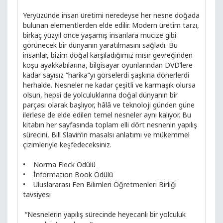
Yeryüzünde insan üretimi neredeyse her nesne doğada
bulunan elementlerden elde edilir. Modern üretim tarzı,
birkaç yüzyıl önce yaşamış insanlara mucize gibi
görünecek bir dünyanın yaratılmasını sağladı. Bu
insanlar, bizim doğal karşıladığımız mısır gevreğinden
koşu ayakkabılarına, bilgisayar oyunlarından DVD’lere
kadar sayısız “harika”yı görselerdi şaşkına dönerlerdi
herhalde. Nesneler ne kadar çeşitli ve karmaşık olursa
olsun, hepsi de yolculuklarına doğal dünyanın bir
parçası olarak başlıyor, hâlâ ve teknoloji günden güne
ilerlese de elde edilen temel nesneler aynı kalıyor. Bu
kitabın her sayfasında toplam elli dört nesnenin yapılış
sürecini, Bill Slavin’in masalsı anlatımı ve mükemmel
çizimleriyle keşfedeceksiniz.
• Norma Fleck Ödülü
• İnformation Book Ödülü
• Uluslararası Fen Bilimleri Öğretmenleri Birliği
tavsiyesi
“Nesnelerin yapılış sürecinde heyecanlı bir yolculuk