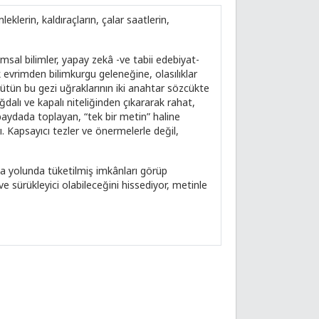
klerin, kaldıraçların, çalar saatlerin,
lumsal bilimler, yapay zekâ -ve tabii edebiyat-
jik evrimden bilimkurgu geleneğine, olasılıklar
tün bu gezi uğraklarının iki anahtar sözcükte
dalı ve kapalı niteliğinden çıkararak rahat,
paydada toplayan, “tek bir metin” haline
ı. Kapsayıcı tezler ve önermelerle değil,
a yolunda tüketilmiş imkânları görüp
e sürükleyici olabileceğini hissediyor, metinle