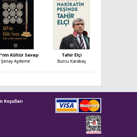
'nin Kültür Savaşı
Tahir Elçi
Şenay Aydemir
Burcu Karakaş
m Koşulları
i
Web tasarım: Red Bilişim