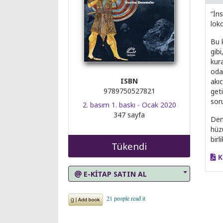
“İns
loko
Bu k
gibi
kur
oda
ISBN
akı
9789750527821
geti
soru
2. basım 1. baskı - Ocak 2020
347 sayfa
Den
hüz
bir
Tükendi
K
E-KİTAP SATIN AL