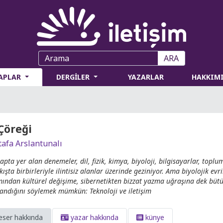
ARA
TAPLAR
DERGİLER
YAZARLAR
HAKKIM
Çöreği
afa Arslantunalı
apta yer alan denemeler, dil, fizik, kimya, biyoloji, bilgisayarlar, toplu
akışta birbirleriyle ilintisiz alanlar üzerinde geziniyor. Ama biyolojik e
ından kültürel değişime, sibernetikten bizzat yazma uğraşına dek bütü
andığını söylemek mümkün: Teknoloji ve iletişim
eser hakkında
yazar hakkında
künye