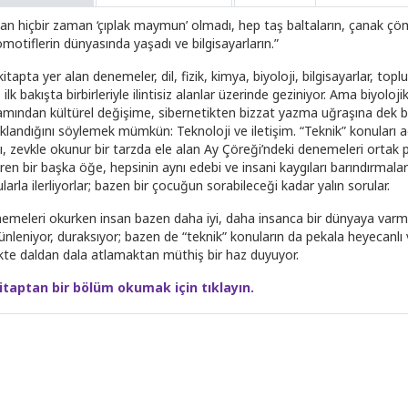
an hiçbir zaman ‘çıplak maymun’ olmadı, hep taş baltaların, çanak çömle
motiflerin dünyasında yaşadı ve bilgisayarların.”
itapta yer alan denemeler, dil, fizik, kimya, biyoloji, bilgisayarlar, top
, ilk bakışta birbirleriyle ilintisiz alanlar üzerinde geziniyor. Ama biyolo
amından kültürel değişime, sibernetikten bizzat yazma uğraşına dek bü
klandığını söylemek mümkün: Teknoloji ve iletişim. “Teknik” konuları ağ
cı, zevkle okunur bir tarzda ele alan Ay Çöreği’ndeki denemeleri ortak 
ren bir başka öğe, hepsinin aynı edebi ve insani kaygıları barındırmalar
larla ilerliyorlar; bazen bir çocuğun sorabileceği kadar yalın sorular.
emeleri okurken insan bazen daha iyi, daha insanca bir dünyaya varm
ünleniyor, duraksıyor; bazen de “teknik” konuların da pekala heyecanlı v
likte daldan dala atlamaktan müthiş bir haz duyuyor.
itaptan bir bölüm okumak için tıklayın.