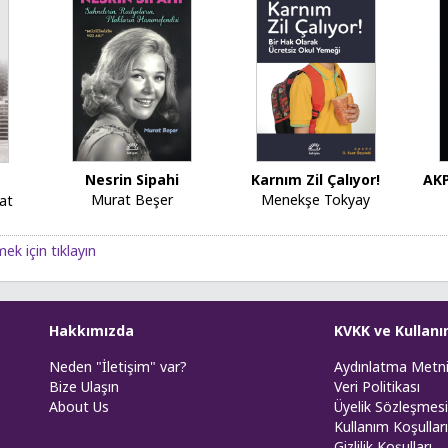
Nesrin Sipahi
Karnım Zil Çalıyor!
AKP
Murat Beşer
Menekşe Tokyay
at
ek için tıklayın
Hakkımızda
KVKK ve Kullanı
Neden "İletişim" var?
Aydınlatma Metn
Bize Ulaşın
Veri Politikası
About Us
Üyelik Sözleşmesi
Kullanım Koşulları
Gizlilik Koşulları