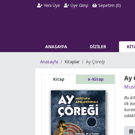
Yeni Üye
Üye Girişi
Sepetim (
0
)
ANASAYFA
DİZİLER
Kİ
Anasayfa
Kitaplar
Ay Çöreği
Ay 
Kitap
e-Kitap
Must
Bu kit
ilk b
kuram
odakl