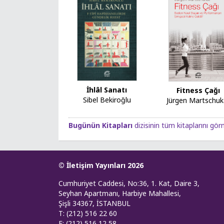
İhlâl Sanatı
Fitness Çağı
Sibel Bekiroğlu
Jürgen Martschuk
Bugünün Kitapları
dizisinin tüm kitaplarını görm
© İletişim Yayınları 2026
Cumhuriyet Caddesi, No:36, 1. Kat, Daire 3,
Seyhan Apartmanı, Harbiye Mahallesi,
Şişli 34367, İSTANBUL
T: (212) 516 22 60
F: (212) 516 12 58