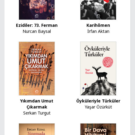
Ezidiler: 73. Ferman
Karihōmen
Nurcan Baysal
İrfan Aktan
Yıkımdan Umut
Öyküleriyle Türküler
Çıkarmak
Yaşar Özürküt
Serkan Turgut