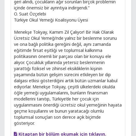
geri alındı, çocukların ağır sorunları birçok problemin
içinde önemsiz bir ayrıntıya indirgendi.”
O. Suat Özçelebi
Türkiye Okul Yemeği Koalisyonu Üyesi
Menekşe Tokyay, Karnım Zil Çalıyor! Bir Hak Olarak
Ücretsiz Okul Yemeği’nde yalnız bir beslenme sorunu
ve ona bağlı politika gereğini değil, aynı zamanda
eğitimde fırsat eşitliği ve toplumsal kalkınma
politikasının önemli bir parçası olan bir konuyu ele
alıyor. Çocukluk yıllarında yetersiz beslenmenin
yarattığı fiziksel ve zihinsel eksikliklerin kişinin
yaşamında bütün gelişim sürecini etkileyen bir dip
dalgası etkisi gösterdiğini artık bütün uzmanlar kabul
ediyorlar. Menekşe Tokyay, çeşitli ülkelerdeki okulda
öğle yemeği uygulamalarını, bunların finansman
modellerini tanıtıp, Türkiye’de her çocuk için
uygulanmasını önerdiği ücretsiz okul yemeğinin hayata
geçme koşullarını ve bunun yaratacağı olumlu
toplumsal sonuçları son derece açık biçimde
gösteriyor.
Kitaptan bir bölüm okumak için tıklayın.