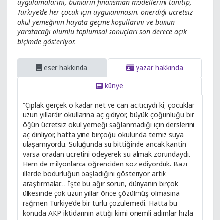
uygulamalarını, bunların finansman modellerini tanıtıp,
Türkiye’de her çocuk için uygulanmasını önerdiği ücretsiz
okul yemeğinin hayata geçme koşullarını ve bunun
yaratacağı olumlu toplumsal sonuçları son derece açık
biçimde gösteriyor.
eser hakkında
yazar hakkında
künye
“Çıplak gerçek o kadar net ve can acıtıcıydı ki, çocuklar
uzun yıllardır okullarına aç gidiyor, büyük çoğunluğu bir
öğün ücretsiz okul yemeği sağlanmadığı için derslerini
aç dinliyor, hatta yine birçoğu okulunda temiz suya
ulaşamıyordu. Suluğunda su bittiğinde ancak kantin
varsa oradan ücretini ödeyerek su almak zorundaydı.
Hem de milyonlarca öğrenciden söz ediyorduk. Bazı
illerde bodurluğun başladığını gösteriyor artık
araştırmalar… İşte bu ağır sorun, dünyanın birçok
ülkesinde çok uzun yıllar önce çözülmüş olmasına
rağmen Türkiye’de bir türlü çözülemedi. Hatta bu
konuda AKP iktidarının attığı kimi önemli adımlar hızla