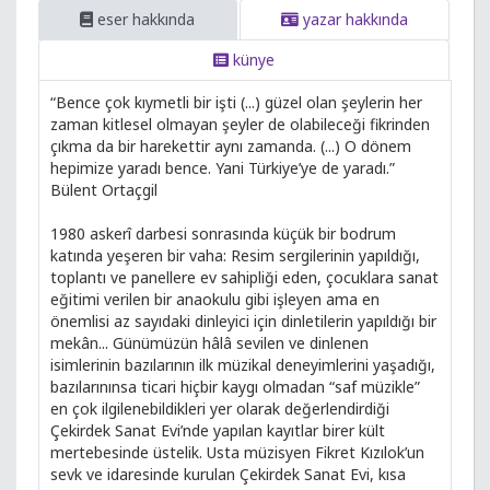
eser hakkında
yazar hakkında
künye
“Bence çok kıymetli bir işti (...) güzel olan şeylerin her
zaman kitlesel olmayan şeyler de olabileceği fikrinden
çıkma da bir harekettir aynı zamanda. (...) O dönem
hepimize yaradı bence. Yani Türkiye’ye de yaradı.”
Bülent Ortaçgil
1980 askerî darbesi sonrasında küçük bir bodrum
katında yeşeren bir vaha: Resim sergilerinin yapıldığı,
toplantı ve panellere ev sahipliği eden, çocuklara sanat
eğitimi verilen bir anaokulu gibi işleyen ama en
önemlisi az sayıdaki dinleyici için dinletilerin yapıldığı bir
mekân... Günümüzün hâlâ sevilen ve dinlenen
isimlerinin bazılarının ilk müzikal deneyimlerini yaşadığı,
bazılarınınsa ticari hiçbir kaygı olmadan “saf müzikle”
en çok ilgilenebildikleri yer olarak değerlendirdiği
Çekirdek Sanat Evi’nde yapılan kayıtlar birer kült
mertebesinde üstelik. Usta müzisyen Fikret Kızılok’un
sevk ve idaresinde kurulan Çekirdek Sanat Evi, kısa