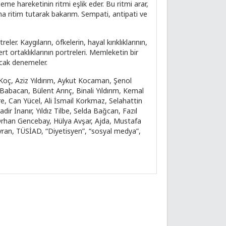
me hareketinin ritmi eşlik eder. Bu ritmi arar,
a ritim tutarak bakarım. Sempati, antipati ve
er. Kaygıların, öfkelerin, hayal kırıklıklarının,
dert ortaklıklarının portreleri. Memleketin bir
acak denemeler.
 Koç, Aziz Yıldırım, Aykut Kocaman, Şenol
abacan, Bülent Arınç, Binali Yıldırım, Kemal
, Can Yücel, Ali İsmail Korkmaz, Selahattin
ir İnanır, Yıldız Tilbe, Selda Bağcan, Fazıl
 Orhan Gencebay, Hülya Avşar, Ajda, Mustafa
ran, TÜSİAD, “Diyetisyen”, “sosyal medya”,