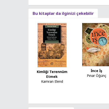
Bu kitaplar da ilginizi çekebilir
İnce İş
Kimliği Terennüm
Pınar Öğünç
Etmek
Kamran Elend