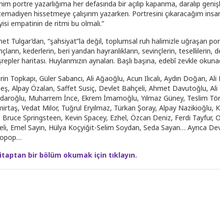
nim portre yazarlığıma her defasında bir açılıp kapanma, daralıp genişle
emadiyen hissetmeye çalışırım yazarken. Portresini çıkaracağım insan
yisi empatinin de ritmi bu olmalı.”
t Tulgar’dan, “şahsiyat”la değil, toplumsal ruh halimizle uğraşan portrel
çların, kederlerin, beri yandan hayranlıkların, sevinçlerin, tesellilerin, 
repler haritası. Huylarımızın aynaları. Başlı başına, edebî zevkle okun
rin Topkapı, Güler Sabancı, Ali Ağaoğlu, Acun Ilıcalı, Aydın Doğan, Ali
eş, Alpay Özalan, Saffet Susiç, Devlet Bahçeli, Ahmet Davutoğlu, Ali B
ıçdaroğlu, Muharrem İnce, Ekrem İmamoğlu, Yılmaz Güney, Teslim Töre
irtaş, Vedat Milor, Tuğrul Eryılmaz, Türkan Şoray, Alpay Nazikioğlu, Kad
, Bruce Springsteen, Kevin Spacey, Ezhel, Özcan Deniz, Ferdi Tayfur,
eli, Emel Sayın, Hülya Koçyiğit-Selim Soydan, Seda Sayan… Ayrıca Dev
kopop…
itaptan bir bölüm okumak için tıklayın.