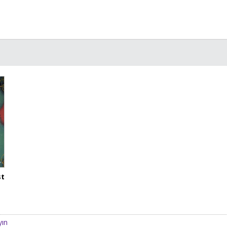
st
yın