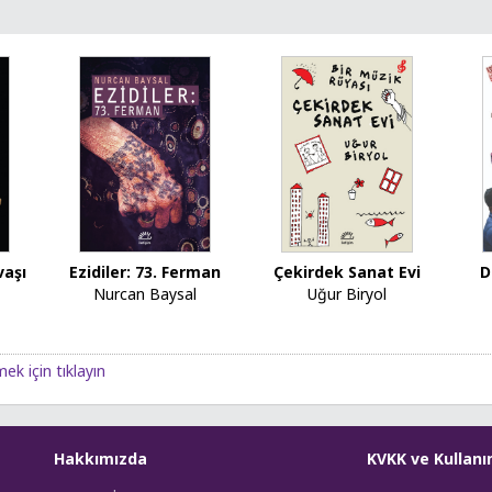
vaşı
Ezidiler: 73. Ferman
Çekirdek Sanat Evi
D
Nurcan Baysal
Uğur Biryol
ek için tıklayın
Hakkımızda
KVKK ve Kullanı