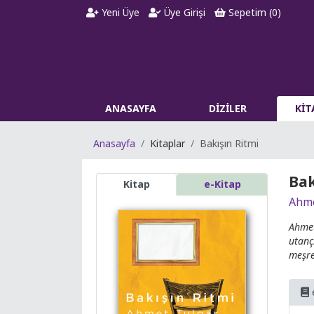
Yeni Üye
Üye Girişi
Sepetim (
0
)
ANASAYFA
DİZİLER
Kİ
Anasayfa
Kitaplar
Bakışın Ritmi
Bak
Kitap
e-Kitap
Ahme
Ahmet
utanç
meşre