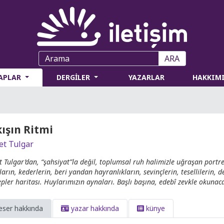
ARA
TAPLAR
DERGİLER
YAZARLAR
HAKKIM
ışın Ritmi
t Tulgar
 Tulgar’dan, “şahsiyat”la değil, toplumsal ruh halimizle uğraşan portrele
ların, kederlerin, beri yandan hayranlıkların, sevinçlerin, tesellilerin, d
pler haritası. Huylarımızın aynaları. Başlı başına, edebî zevkle okunac
eser hakkında
yazar hakkında
künye