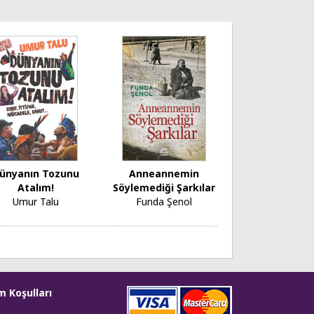
ünyanın Tozunu
Anneannemin
Atalım!
Söylemediği Şarkılar
Umur Talu
Funda Şenol
m Koşulları