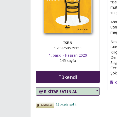
“Be
müt
en i
Ahme
utan
meş
Nes
ISBN
Gün
9789750529153
Kıl
1. baskı - Haziran 2020
Dem
245 sayfa
Say
Cec
Şo
Tükendi
K
E-KİTAP SATIN AL