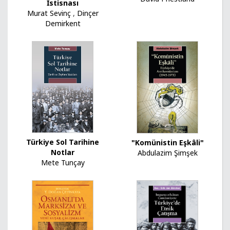
İstisnası
Murat Sevinç
,
Dinçer
Demirkent
Türkiye Sol Tarihine
"Komünistin Eşkâli"
Notlar
Abdulazim Şimşek
Mete Tunçay