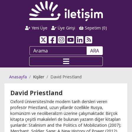
Yeni Üye
Üye Girişi
Sepetim (
0
)
ARA
Anasayfa
Kişiler
David Priestland
David Priestland
Oxford Üniversitesi’nde modern tarih dersleri veren
profesör Priestland, uzun yıllardır özellikle Rusya,
komünizm ve neoliberalizm üzerine çalışmaktadır. Birçok
kitapta çeşitli makaleleri de bulunan yazarın diğer kitapları
şunlardır: Stalinism and the Politics of Mobilization (2007);
Merchant, Soldier, Sage: A New History of Power (2012).