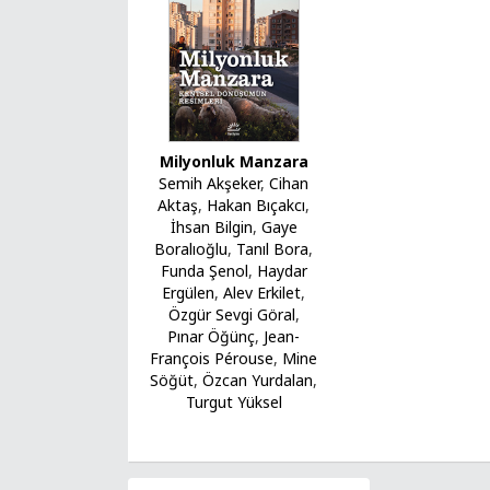
Milyonluk Manzara
Semih Akşeker
,
Cihan
Aktaş
,
Hakan Bıçakcı
,
İhsan Bilgin
,
Gaye
Boralıoğlu
,
Tanıl Bora
,
Funda Şenol
,
Haydar
Ergülen
,
Alev Erkilet
,
Özgür Sevgi Göral
,
Pınar Öğünç
,
Jean-
François Pérouse
,
Mine
Söğüt
,
Özcan Yurdalan
,
Turgut Yüksel