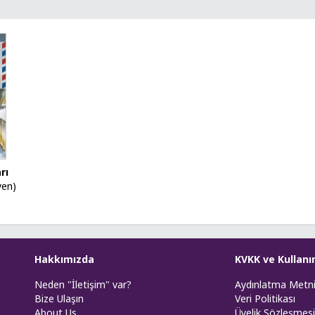
rı
yen)
Hakkımızda
KVKK ve Kullanı
Neden "İletişim" var?
Aydınlatma Metn
Bize Ulaşın
Veri Politikası
About Us
Üyelik Sözleşmesi