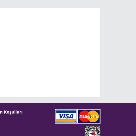
m Koşulları
i