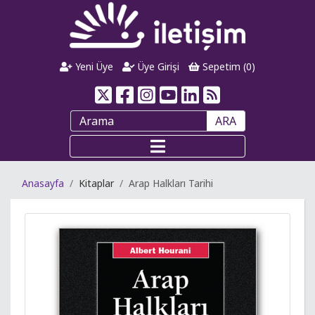
Yeni Üye
Üye Girişi
Sepetim (
0
)
ARA
Anasayfa
Kitaplar
Arap Halkları Tarihi