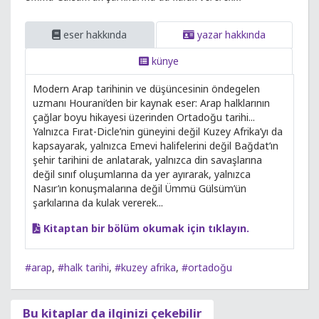
eser hakkında
yazar hakkında
künye
Modern Arap tarihinin ve düşüncesinin öndegelen
uzmanı Hourani’den bir kaynak eser: Arap halklarının
çağlar boyu hikayesi üzerinden Ortadoğu tarihi...
Yalnızca Fırat-Dicle’nin güneyini değil Kuzey Afrika’yı da
kapsayarak, yalnızca Emevi halifelerini değil Bağdat’ın
şehir tarihini de anlatarak, yalnızca din savaşlarına
değil sınıf oluşumlarına da yer ayırarak, yalnızca
Nasır’ın konuşmalarına değil Ümmü Gülsüm’ün
şarkılarına da kulak vererek...
Kitaptan bir bölüm okumak için tıklayın.
#arap
,
#halk tarihi
,
#kuzey afrika
,
#ortadoğu
Bu kitaplar da ilginizi çekebilir