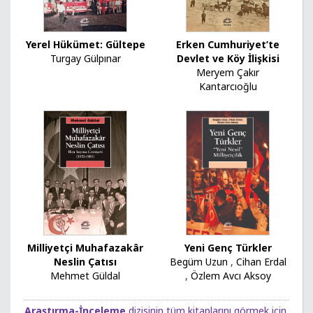
Yerel Hükümet: Gültepe
Erken Cumhuriyet’te
Turgay Gülpınar
Devlet ve Köy İlişkisi
Meryem Çakır
Kantarcıoğlu
Milliyetçi Muhafazakâr
Yeni Genç Türkler
Neslin Çatısı
Begüm Uzun
,
Cihan Erdal
Mehmet Güldal
,
Özlem Avcı Aksoy
Araştırma-İnceleme
dizisinin tüm kitaplarını görmek için