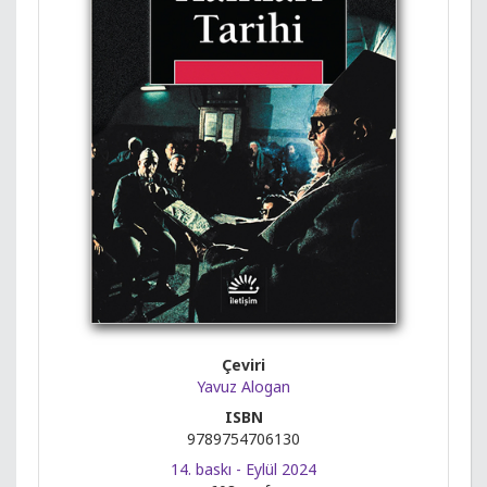
Çeviri
Yavuz Alogan
ISBN
9789754706130
14. baskı - Eylül 2024