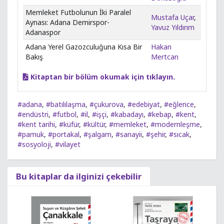
Memleket Futbolunun İki Paralel
Mustafa Uçar
,
Aynası: Adana Demirspor-
Yavuz Yıldırım
Adanaspor
Adana Yerel Gazozculuğuna Kısa Bir
Hakan
Bakış
Mertcan
Kitaptan bir bölüm okumak için tıklayın.
#adana
,
#batılılaşma
,
#çukurova
,
#edebiyat
,
#eğlence
,
#endüstri
,
#futbol
,
#il
,
#işçi
,
#kabadayı
,
#kebap
,
#kent
,
#kent tarihi
,
#küfür
,
#kültür
,
#memleket
,
#modernleşme
,
#pamuk
,
#portakal
,
#şalgam
,
#sanayii
,
#şehir
,
#sıcak
,
#sosyoloji
,
#vilayet
Bu kitaplar da ilginizi çekebilir