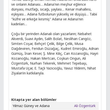
ve onların Adanası… Adana'nın meşhur eğlence
dünyası, mutfağı, sıcağı, yaylası… Kenar mahallesi,
eşkıyası… Adana futbolunun yükseliş ve düşüşü… Tabii
"küfre ve erkeğe kesmiş" Adana ve Adana'nın
kadınları…
Çoğu bir yerinden Adanalı olan yazarların; Nebahet
Akverdi, Suavi Aydın, Salih Bolat, Neslihan Cangöz,
Simten Coşar, Behçet Çelik, Bilge Çelik, Musa
Dağdeviren, Feridun Düzağaç, Kudret Emiroğlu, Adnan
Gümüş, İnan Keser, Ş. Mine Kılıç, Can Kozanoğlu, Hayri
Kozanoğlu, Hakan Mertcan, Coşkun Ongun, Ali
Özgentürk, Nurhan Tekerek, Mehmet Tepebaşı,
Mustafa Uçar, E. Taçlı Yazıcıoğlu, Yavuz Yıldırım, Nihat
Ziyalan’ın katkılarıyla.
Kitapta yer alan bölümler
Yılmaz Güney ve Adana
Ali Özgentürk