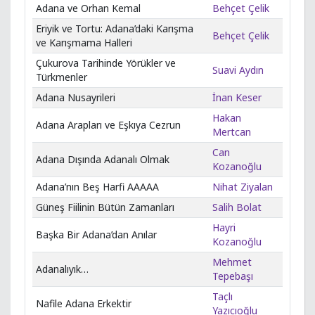
Adana ve Orhan Kemal
Behçet Çelik
Eriyik ve Tortu: Adana’daki Karışma
Behçet Çelik
ve Karışmama Halleri
Çukurova Tarihinde Yörükler ve
Suavi Aydın
Türkmenler
Adana Nusayrileri
İnan Keser
Hakan
Adana Arapları ve Eşkıya Cezrun
Mertcan
Can
Adana Dışında Adanalı Olmak
Kozanoğlu
Adana’nın Beş Harfi AAAAA
Nihat Ziyalan
Güneş Fiilinin Bütün Zamanları
Salih Bolat
Hayri
Başka Bir Adana’dan Anılar
Kozanoğlu
Mehmet
Adanalıyık…
Tepebaşı
Taçlı
Nafile Adana Erkektir
Yazıcıoğlu