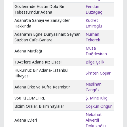
Gözlerimde Hüzün Dolu Bir
Feridun
Tebessümdür Adana
Düzağaç
Adana’da Sanayi ve Sanayiciler
Kudret
Hakkında
Emiroğlu
Adana’nın Eğne Dünyasınan: Seyhan
Nurhan
Saz’dan Cafe-Barlara
Tekerek
Musa
Adana Mutfağı
Dağdeviren
1945’lere Adana Kız Lisesi
Bilge Çelik
Hükümüz Bir Adana- İstanbul
Simten Coşar
Hikayesi
Neslihan
Adana Erke ve Küfre Kesmiştir
Cangöz
950 KİLOMETRE
Ş. Mine Kılıç
Bizim Oralar, Bizim Yaylalar
Coşkun Ongun
Nebahat
Adana Evleri
Akverdi
Dokuzoğlu