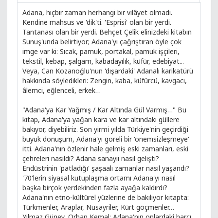
Adana, hiçbir zaman herhangi bir vilâyet olmadı.
Kendine mahsus ve 'dik'ti. 'Esprisi' olan bir yerdi.
Tantanası olan bir yerdi. Behçet Çelik elinizdeki kitabın
Sunuş'unda belirtiyor; Adana'yı çağrıştıran öyle çok
imge var ki: Sıcak, pamuk, portakal, pamuk işçileri,
tekstil, kebap, şalgam, kabadayılık, küfür, edebiyat...
Veya, Can Kozanoğlu'nun 'dışardaki' Adanalı karikatürü
hakkında söyledikleri: Zengin, kaba, küfürcü, kavgacı,
âlemci, eğlenceli, erkek…
"Adana'ya Kar Yağmış / Kar Altında Gül Varmış…" Bu
kitap, Adana'ya yağan kara ve kar altındaki güllere
bakıyor, diyebiliriz. Son yirmi yılda Türkiye'nin geçirdiği
büyük dönüşüm, Adana'yı göreli bir 'önemsizleşmeye'
itti. Adana'nın özlenir hale gelmiş eski zamanları, eski
çehreleri nasıldı? Adana sanayii nasıl gelişti?
Endüstrinin 'patladığı' şaşaalı zamanlar nasıl yaşandı?
'70'lerin siyasal kutuplaşma ortamı Adana'yı nasıl
başka birçok yerdekinden fazla ayağa kaldırdı?
Adana'nın etno-kültürel yüzlerine de bakılıyor kitapta:
Türkmenler, Araplar, Nusayriler, Kürt göçmenler…
Yılmaz Güney, Orhan Kemal; Adana'nın onlardaki harcı