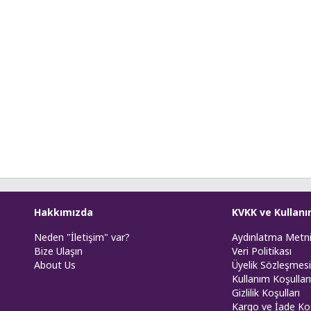
Hakkımızda
KVKK ve Kullanı
Neden "İletişim" var?
Aydınlatma Metn
Bize Ulaşın
Veri Politikası
About Us
Üyelik Sözleşmesi
Kullanım Koşulları
Gizlilik Koşulları
Kargo ve İade Koş