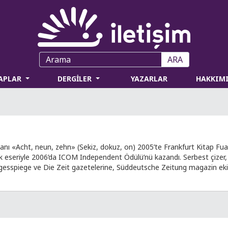
ARA
TAPLAR
DERGİLER
YAZARLAR
HAKKIM
nı «Acht, neun, zehn» (Sekiz, dokuz, on) 2005’te Frankfurt Kitap Fuar
k eseriyle 2006’da ICOM Independent Ödülü’nü kazandı. Serbest çizer, gr
gesspiege ve Die Zeit gazetelerine, Süddeutsche Zeitung magazin ekine