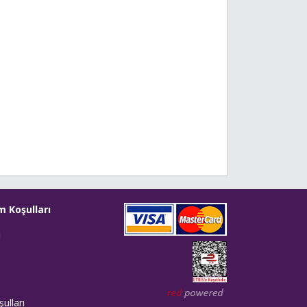
m Koşulları
i
Web tasarım: Red Bilişim
ulları