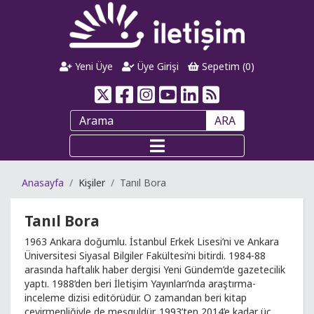
Yeni Üye
Üye Girişi
Sepetim (
0
)
ARA
Anasayfa
Kişiler
Tanıl Bora
Tanıl Bora
1963 Ankara doğumlu. İstanbul Erkek Lisesi’ni ve Ankara
Üniversitesi Siyasal Bilgiler Fakültesi’ni bitirdi. 1984-88
arasında haftalık haber dergisi Yeni Gündem’de gazetecilik
yaptı. 1988’den beri İletişim Yayınları’nda araştırma-
inceleme dizisi editörüdür. O zamandan beri kitap
çevirmenliğiyle de meşguldür. 1993’ten 2014’e kadar üç