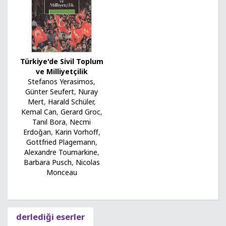
Türkiye'de Sivil Toplum
ve Milliyetçilik
Stefanos Yerasimos
,
Günter Seufert
,
Nuray
Mert
,
Harald Schüler
,
Kemal Can
,
Gerard Groc
,
Tanıl Bora
,
Necmi
Erdoğan
,
Karin Vorhoff
,
Gottfried Plagemann
,
Alexandre Toumarkine
,
Barbara Pusch
,
Nicolas
Monceau
derlediği eserler