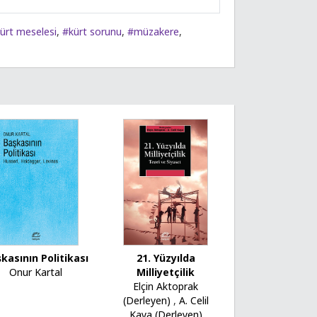
ürt meselesi
,
#kürt sorunu
,
#müzakere
,
kasının Politikası
21. Yüzyılda
Onur Kartal
Milliyetçilik
Elçin Aktoprak
(Derleyen)
,
A. Celil
Kaya (Derleyen)