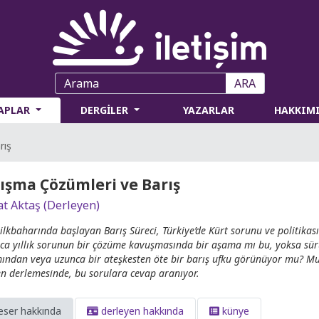
ARA
TAPLAR
DERGİLER
YAZARLAR
HAKKIM
rış
ışma Çözümleri ve Barış
t Aktaş (Derleyen)
ilkbaharında başlayan Barış Süreci, Türkiye’de Kürt sorunu ve politikas
ca yıllık sorunun bir çözüme kavuşmasında bir aşama mı bu, yoksa sür
ından veya uzunca bir ateşkesten öte bir barış ufku görünüyor mu? Mur
en derlemesinde, bu sorulara cevap aranıyor.
eser hakkında
derleyen hakkında
künye