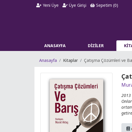
Yeni Üye
Üye Girişi
Sepetim (
0
)
ANASAYFA
DİZİLER
Kİ
Anasayfa
Kitaplar
Çatışma Çözümleri ve Ba
Çat
Mura
2013 
Onlar
ortam
getir