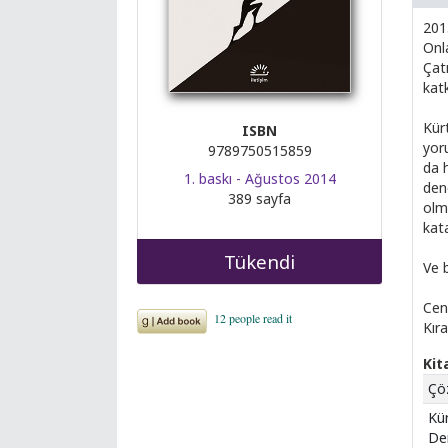
201
Onl
Çat
kat
Kür
ISBN
yor
9789750515859
da h
1. baskı - Ağustos 2014
den
389 sayfa
olm
kat
Tükendi
Ve 
Cen
Kır
Kit
Çö
Kür
De