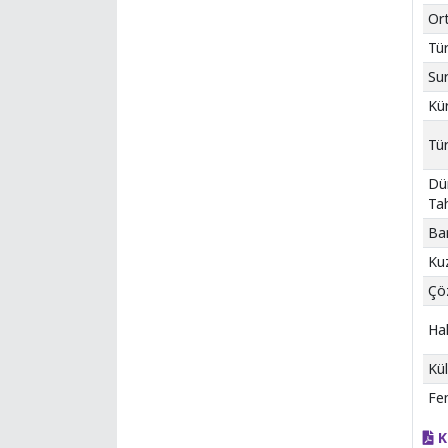
Ort
Tür
Sur
Kü
Tür
Dü
Tah
Ba
Kuz
Çöz
Hak
Kül
Fem
K