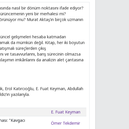
asında nasıl bir dönüm noktasını ifade ediyor?
sürüncemenin yeni bir merhalesi mi?
 görünüyor mu? Murat Aktaş’ın birçok uzmanın
i güncel gelişmeleri hesaba katmadan
amak da mümkün değil. Kitap, her iki boyutun
çatışmalı süreçlerden çıkış
nı ve tasavvurlarını, barış sürecinin olmazsa
klaşımın imkânlarını da analizin alet çantasına
ik, Erol Katırcıoğlu, E. Fuat Keyman, Abdullah
’ın yazılarıyla.
E. Fuat Keyman
ması: "Kavgacı
Ömer Tekdemir