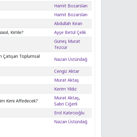
Hamit Bozarslan
Hamit Bozarslan
Abdullah Kıran
asıl, Kimle?
Ayşe Betül Çelik
Güneş Murat
Tezcür
in Çatışan Toplumsal
Nazan Üstündağ
Cengiz Aktar
Murat Aktaş
Kerim Yıldız
Murat Aktaş
,
Kim Kimi Affedecek?
Sabri Ciğerli
Erol Katırcıoğlu
Nazan Üstündağ