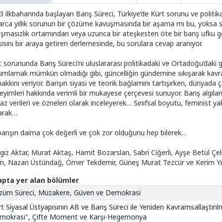
3 ilkbaharında başlayan Barış Süreci, Türkiye’de Kürt sorunu ve politik
arca yıllık sorunun bir çözüme kavuşmasında bir aşama mı bu, yoksa 
ışmasızlık ortamından veya uzunca bir ateşkesten öte bir barış ufku
kısını bir araya getiren derlemesinde, bu sorulara cevap aranıyor.
t sorununda Barış Süreci’ni uluslararası politikadaki ve Ortadoğu’dak
umlamak mümkün olmadığı gibi, güncelliğin gündemine sıkışarak kavr
akkını veriyor. Barışın siyasi ve teorik bağlamını tartışırken, dünyada 
eyimleri hakkında verimli bir mukayese çerçevesi sunuyor. Barış algıları
az verileri ve özneleri olarak inceleyerek… Sınıfsal boyutu, feminist ya
arak…
barışın daima çok değerli ve çok zor olduğunu hep bilerek…
giz Aktar, Murat Aktaş, Hamit Bozarslan, Sabri Ciğerli, Ayşe Betül Çel
an, Nazan Üstündağ, Ömer Tekdemir, Güneş Murat Tezcür ve Kerim Yıldız
apta yer alan bölümler
züm Süreci, Müzakere, Güven ve Demokrasi
t Siyasal Üstyapısının AB ve Barış Süreci ile Yeniden Kavramsallaştırıl
mokrasi", Çifte Moment ve Karşı-Hegemonya