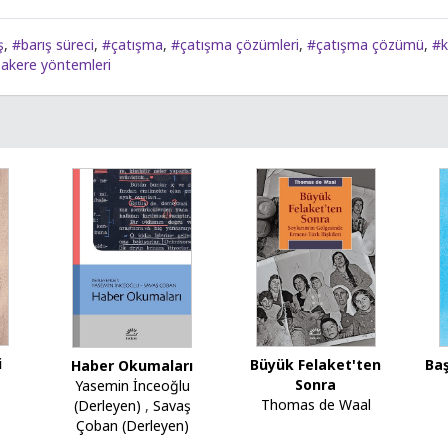
ş
,
#barış süreci
,
#çatışma
,
#çatışma çözümleri
,
#çatışma çözümü
,
#k
akere yöntemleri
i
Büyük Felaket'ten
Baş
Haber Okumaları
Sonra
Yasemin İnceoğlu
Thomas de Waal
(Derleyen)
,
Savaş
Çoban (Derleyen)