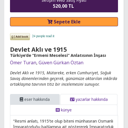
İletişim Web Satış Fiyatı
520,00 TL
Sepete Ekle
Devlet Aklı ve 1915
Türkiye’de “Ermeni Meselesi” Anlatısının İnşası
Ömer Turan
,
Güven Gürkan Öztan
Devlet Aklı ve 1915, Mütareke, erken Cumhuriyet, Soğuk
Savaş dönemlerinden geçerek, günümüze aktarılan inkârda
ortaklaşma tavrının titiz bir incelemesini sunuyor.
eser hakkında
yazarlar hakkında
künye
“Resmi anlatı, 1915’te olup biteni münhasıran Osmanlı
İmparatorluğu bağlamına ait göstererek İmparatorluk