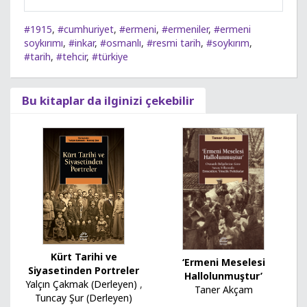
#1915
,
#cumhuriyet
,
#ermeni
,
#ermeniler
,
#ermeni
soykırımı
,
#inkar
,
#osmanlı
,
#resmi tarih
,
#soykırım
,
#tarih
,
#tehcir
,
#türkiye
Bu kitaplar da ilginizi çekebilir
Kürt Tarihi ve
‘Ermeni Meselesi
Siyasetinden Portreler
Hallolunmuştur’
Yalçın Çakmak (Derleyen)
,
Taner Akçam
Tuncay Şur (Derleyen)