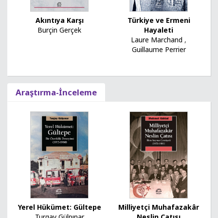
Türkiye ve Ermeni
Akıntıya Karşı
Hayaleti
Burçin Gerçek
Laure Marchand
,
Guillaume Perrier
Araştırma-İnceleme
Yerel Hükümet: Gültepe
Milliyetçi Muhafazakâr
Turgay Gülpınar
Neslin Çatısı