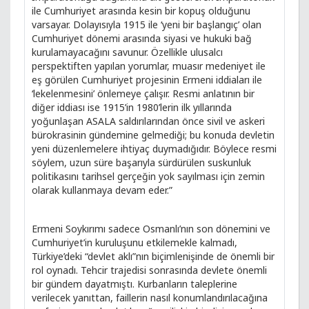
ile Cumhuriyet arasında kesin bir kopuş olduğunu
varsayar. Dolayısıyla 1915 ile ‘yeni bir başlangıç’ olan
Cumhuriyet dönemi arasında siyasi ve hukuki bağ
kurulamayacağını savunur. Özellikle ulusalcı
perspektiften yapılan yorumlar, muasır medeniyet ile
eş görülen Cumhuriyet projesinin Ermeni iddiaları ile
‘lekelenmesini’ önlemeye çalışır. Resmi anlatının bir
diğer iddiası ise 1915’in 1980’lerin ilk yıllarında
yoğunlaşan ASALA saldırılarından önce sivil ve askeri
bürokrasinin gündemine gelmediği; bu konuda devletin
yeni düzenlemelere ihtiyaç duymadığıdır. Böylece resmi
söylem, uzun süre başarıyla sürdürülen suskunluk
politikasını tarihsel gerçeğin yok sayılması için zemin
olarak kullanmaya devam eder.”
Ermeni Soykırımı sadece Osmanlı’nın son dönemini ve
Cumhuriyet’in kuruluşunu etkilemekle kalmadı,
Türkiye’deki “devlet aklı”nın biçimlenişinde de önemli bir
rol oynadı. Tehcir trajedisi sonrasında devlete önemli
bir gündem dayatmıştı. Kurbanların taleplerine
verilecek yanıttan, faillerin nasıl konumlandırılacağına