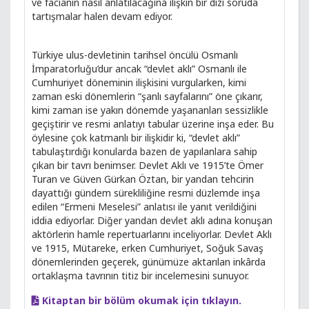
ve facianın nasıl anlatılacağına ilişkin bir dizi soruda
tartışmalar halen devam ediyor.
Türkiye ulus-devletinin tarihsel öncülü Osmanlı
İmparatorluğu’dur ancak “devlet aklı” Osmanlı ile
Cumhuriyet döneminin ilişkisini vurgularken, kimi
zaman eski dönemlerin “şanlı sayfalarını” öne çıkarır,
kimi zaman ise yakın dönemde yaşananları sessizlikle
geçiştirir ve resmi anlatıyı tabular üzerine inşa eder. Bu
öylesine çok katmanlı bir ilişkidir ki, “devlet aklı”
tabulaştırdığı konularda bazen de yapılanlara sahip
çıkan bir tavrı benimser. Devlet Aklı ve 1915’te Ömer
Turan ve Güven Gürkan Öztan, bir yandan tehcirin
dayattığı gündem sürekliliğine resmi düzlemde inşa
edilen “Ermeni Meselesi” anlatısı ile yanıt verildiğini
iddia ediyorlar. Diğer yandan devlet aklı adına konuşan
aktörlerin hamle repertuarlarını inceliyorlar. Devlet Aklı
ve 1915, Mütareke, erken Cumhuriyet, Soğuk Savaş
dönemlerinden geçerek, günümüze aktarılan inkârda
ortaklaşma tavrının titiz bir incelemesini sunuyor.
Kitaptan bir bölüm okumak için tıklayın.