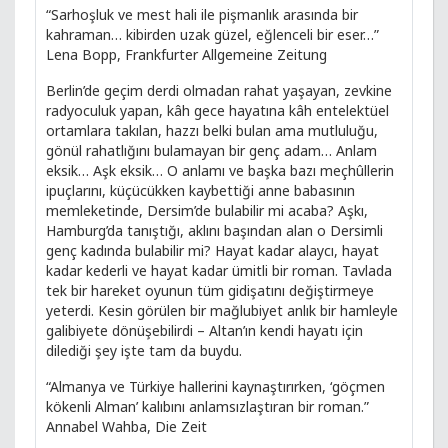
“Sarhoşluk ve mest hali ile pişmanlık arasında bir
kahraman… kibirden uzak güzel, eğlenceli bir eser…”
Lena Bopp, Frankfurter Allgemeine Zeitung
Berlin’de geçim derdi olmadan rahat yaşayan, zevkine
radyoculuk yapan, kâh gece hayatına kâh entelektüel
ortamlara takılan, hazzı belki bulan ama mutluluğu,
gönül rahatlığını bulamayan bir genç adam… Anlam
eksik… Aşk eksik… O anlamı ve başka bazı meçhûllerin
ipuçlarını, küçücükken kaybettiği anne babasının
memleketinde, Dersim’de bulabilir mi acaba? Aşkı,
Hamburg’da tanıştığı, aklını başından alan o Dersimli
genç kadında bulabilir mi? Hayat kadar alaycı, hayat
kadar kederli ve hayat kadar ümitli bir roman. Tavlada
tek bir hareket oyunun tüm gidişatını değiştirmeye
yeterdi. Kesin görülen bir mağlubiyet anlık bir hamleyle
galibiyete dönüşebilirdi – Altan’ın kendi hayatı için
dilediği şey işte tam da buydu.
“Almanya ve Türkiye hallerini kaynaştırırken, ‘göçmen
kökenli Alman’ kalıbını anlamsızlaştıran bir roman.”
Annabel Wahba, Die Zeit