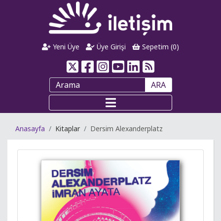
Yeni Üye
Üye Girişi
Sepetim (
0
)
ARA
Anasayfa
Kitaplar
Dersim Alexanderplatz