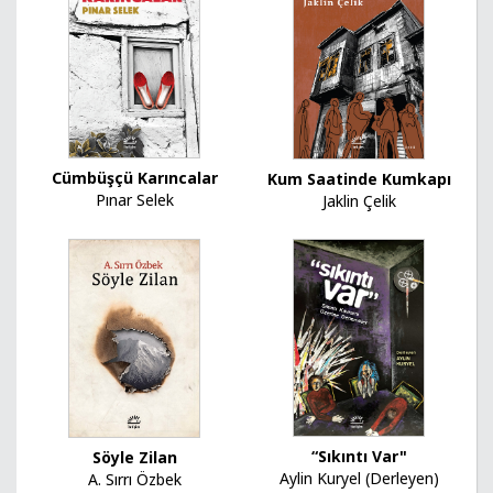
Cümbüşçü Karıncalar
Kum Saatinde Kumkapı
Pınar Selek
Jaklin Çelik
“Sıkıntı Var"
Söyle Zilan
Aylin Kuryel (Derleyen)
A. Sırrı Özbek