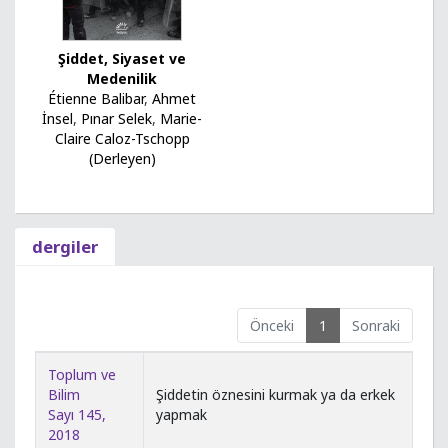
Şiddet, Siyaset ve
Medenilik
Étienne Balibar
,
Ahmet
İnsel
,
Pınar Selek
,
Marie-
Claire Caloz-Tschopp
(Derleyen)
dergiler
Önceki
1
Sonraki
Toplum ve
Bilim
Şiddetin öznesini kurmak ya da erkek
Sayı 145,
yapmak
2018