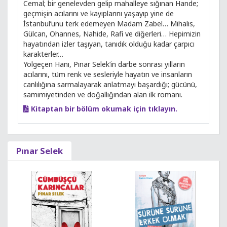
Cemal; bir genelevden gelip mahalleye sığınan Hande;
geçmişin acılarını ve kayıplarını yaşayıp yine de
İstanbul’unu terk edemeyen Madam Zabel… Mihalis,
Gülcan, Ohannes, Nahide, Rafi ve diğerleri… Hepimizin
hayatından izler taşıyan, tanıdık olduğu kadar çarpıcı
karakterler…
Yolgeçen Hanı, Pınar Selek’in darbe sonrası yılların
acılarını, tüm renk ve sesleriyle hayatın ve insanların
canlılığına sarmalayarak anlatmayı başardığı; gücünü,
samimiyetinden ve doğallığından alan ilk romanı.
Kitaptan bir bölüm okumak için tıklayın.
Pınar Selek