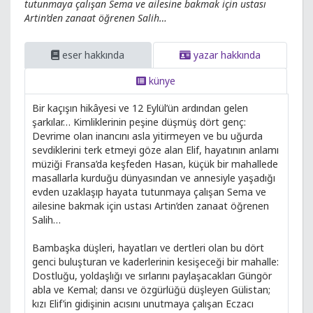
tutunmaya çalışan Sema ve ailesine bakmak için ustası
Artin’den zanaat öğrenen Salih…
eser hakkında
yazar hakkında
künye
Bir kaçışın hikâyesi ve 12 Eylül’ün ardından gelen
şarkılar… Kimliklerinin peşine düşmüş dört genç:
Devrime olan inancını asla yitirmeyen ve bu uğurda
sevdiklerini terk etmeyi göze alan Elif, hayatının anlamı
müziği Fransa’da keşfeden Hasan, küçük bir mahallede
masallarla kurduğu dünyasından ve annesiyle yaşadığı
evden uzaklaşıp hayata tutunmaya çalışan Sema ve
ailesine bakmak için ustası Artin’den zanaat öğrenen
Salih…
Bambaşka düşleri, hayatları ve dertleri olan bu dört
genci buluşturan ve kaderlerinin kesişeceği bir mahalle:
Dostluğu, yoldaşlığı ve sırlarını paylaşacakları Güngör
abla ve Kemal; dansı ve özgürlüğü düşleyen Gülistan;
kızı Elif’in gidişinin acısını unutmaya çalışan Eczacı