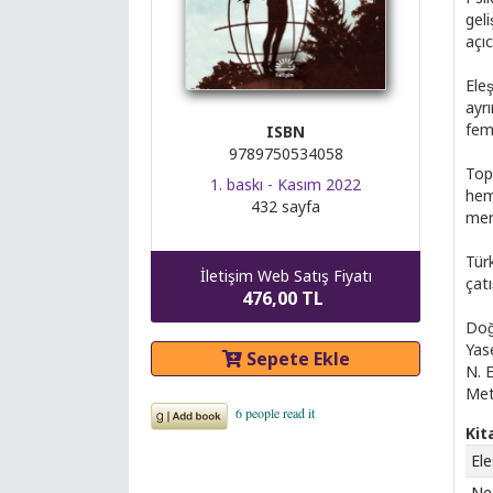
geli
açı
Eles
ayrı
femi
ISBN
9789750534058
Topl
1. baskı - Kasım 2022
hem 
432 sayfa
mer
Tür
İletişim Web Satış Fiyatı
çat
476,00 TL
Doğ
Yase
Sepete Ekle
N. E
Mete
Kit
Ele
Neo