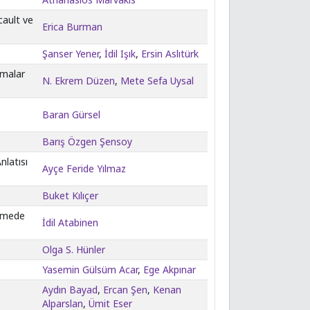
cault ve
Erica Burman
Şanser Yener
,
İdil Işık
,
Ersin Aslıtürk
amalar
N. Ekrem Düzen
,
Mete Sefa Uysal
Baran Gürsel
Barış Özgen Şensoy
nlatısı
Ayçe Feride Yılmaz
Buket Kılıçer
irmede
İdil Atabinen
Olga S. Hünler
Yasemin Gülsüm Acar
,
Ege Akpınar
Aydın Bayad
,
Ercan Şen
,
Kenan
Alparslan
,
Ümit Eser