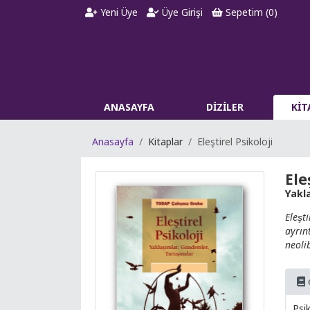
Yeni Üye
Üye Girişi
Sepetim (
0
)
ANASAYFA
DİZİLER
Kİ
Anasayfa
Kitaplar
Eleştirel Psikoloji
Ele
Yakl
Eleşt
ayrın
neolib
Psik