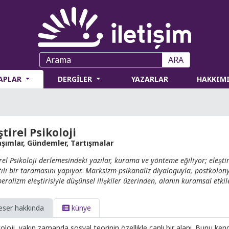
ARA
TAPLAR
DERGİLER
YAZARLAR
HAKKIM
ştirel Psikoloji
aşımlar, Gündemler, Tartışmalar
irel Psikoloji derlemesindeki yazılar, kurama ve yönteme eğiliyor; eleşti
tılı bir taramasını yapıyor. Marksizm-psikanaliz diyaloguyla, postkolonya
eralizm eleştirisiyle düşünsel ilişkiler üzerinden, alanın kuramsal etki
eser hakkında
künye
oloji, yakın zamanda sosyal teorinin özellikle canlı bir alanı. Bunu kendi ic