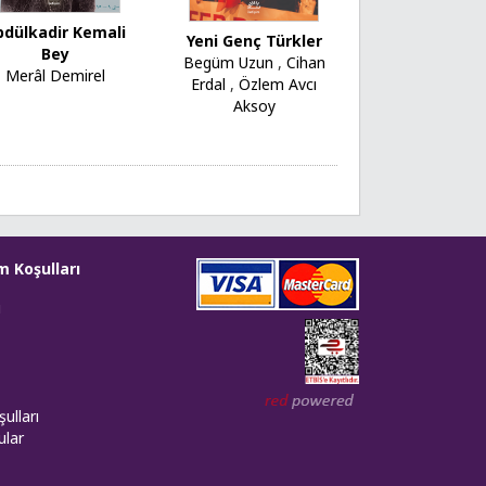
bdülkadir Kemali
Yeni Genç Türkler
Bey
Begüm Uzun
,
Cihan
Merâl Demirel
Erdal
,
Özlem Avcı
Aksoy
m Koşulları
i
Web tasarım: Red Bilişim
ulları
ular