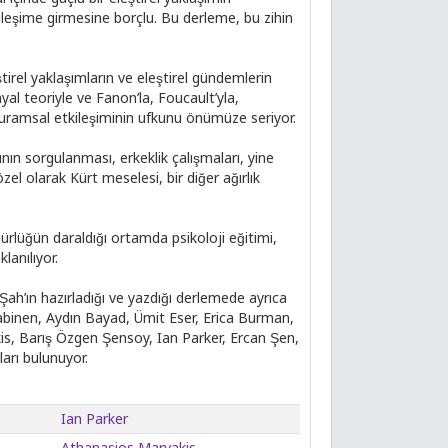
kileşime girmesine borçlu. Bu derleme, bu zihin
tirel yaklaşımların ve eleştirel gündemlerin
yal teoriyle ve Fanon’la, Foucault’yla,
n kuramsal etkileşiminin ufkunu önümüze seriyor.
ının sorgulanması, erkeklik çalışmaları, yine
el olarak Kürt meselesi, bir diğer ağırlık
ürlüğün daraldığı ortamda psikoloji eğitimi,
lanılıyor.
̧ah’ın hazırladığı ve yazdığı derlemede ayrıca
Atabinen, Aydın Bayad, Ümit Eser, Erica Burman,
kis, Barış Özgen Şensoy, Ian Parker, Ercan Şen,
ları bulunuyor.
Ian Parker
Athanasios Marvakis