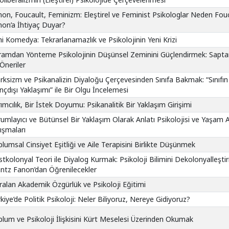
on, Foucault, Feminizm: Eleştirel ve Feminist Psikologlar Neden Fou
on’a İhtiyaç Duyar?
hi Komedya: Tekrarlanamazlık ve Psikolojinin Yeni Krizi
ramdan Yönteme Psikolojinin Düşünsel Zeminini Güçlendirmek: Sapt
Öneriler
ksizm ve Psikanalizin Diyaloğu Çerçevesinden Sınıfa Bakmak: “Sınıfın
inçdışı Yaklaşımı” ile Bir Olgu İncelemesi
ımcılık, Bir İstek Doyumu: Psikanalitik Bir Yaklaşım Girişimi
umlayıcı ve Bütünsel Bir Yaklaşım Olarak Anlatı Psikolojisi ve Yaşam A
ışmaları
lumsal Cinsiyet Eşitliği ve Aile Terapisini Birlikte Düşünmek
tkolonyal Teori ile Diyalog Kurmak: Psikoloji Bilimini Dekolonyalleşt
antz Fanon’dan Öğrenilecekler
alan Akademik Özgürlük ve Psikoloji Eğitimi
kiye’de Politik Psikoloji: Neler Biliyoruz, Nereye Gidiyoruz?
lum ve Psikoloji İlişkisini Kürt Meselesi Üzerinden Okumak