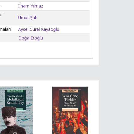
r
İlham Yılmaz
if
Umut Şah
maları
Aysel Gürel Kayaoğlu
Doğa Eroğlu