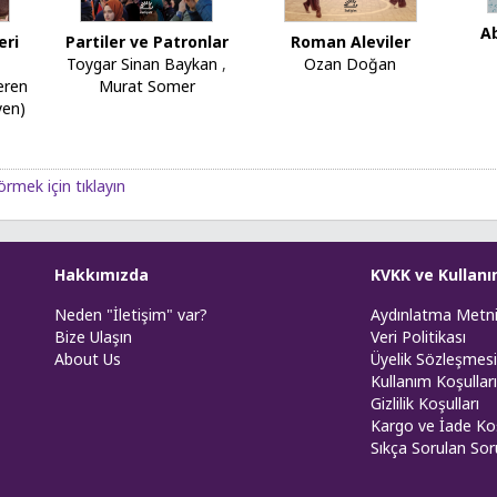
A
eri
Partiler ve Patronlar
Roman Aleviler
Toygar Sinan Baykan
,
Ozan Doğan
eren
Murat Somer
yen)
örmek için tıklayın
Hakkımızda
KVKK ve Kullanı
Neden "İletişim" var?
Aydınlatma Metn
Bize Ulaşın
Veri Politikası
About Us
Üyelik Sözleşmesi
Kullanım Koşulları
Gizlilik Koşulları
Kargo ve İade Koş
Sıkça Sorulan Sor