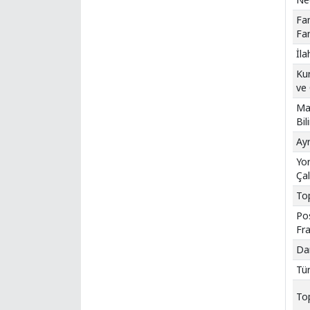
Fan
Fan
İla
Ku
ve 
Mar
Bil
Ayr
Yor
Çal
Top
Pos
Fr
Dar
Tür
Top