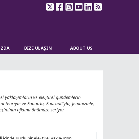
IZDA
BİZE ULAŞIN
ABOUT US
rel yaklaşımların ve eleştirel gündemlerin
l teoriyle ve Fanon’la, Foucault’yla, feminizmle,
leşiminin ufkunu önümüze seriyor.
̧inde güçlü bir eleştirel yaklaşımın