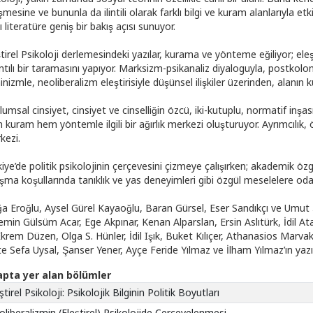
şmesine ve bununla da ilintili olarak farklı bilgi ve kuram alanlarıyla et
cı literatüre geniş bir bakış açısı sunuyor.
̧tirel Psikoloji derlemesindeki yazılar, kurama ve yönteme eğiliyor; eleş
ntılı bir taramasını yapıyor. Marksizm-psikanaliz diyaloguyla, postkolon
nizmle, neoliberalizm eleştirisiyle düşünsel ilişkiler üzerinden, alanı
umsal cinsiyet, cinsiyet ve cinselliğin özcü, iki-kutuplu, normatif inşas
kuram hem yöntemle ilgili bir ağırlık merkezi oluşturuyor. Ayrımcılık, öz
kezi.
kiye’de politik psikolojinin çerçevesini çizmeye çalışırken; akademik özg
ışma koşullarında tanıklık ve yas deneyimleri gibi özgül meselelere odak
a Eroğlu, Aysel Gürel Kayaoğlu, Baran Gürsel, Eser Sandıkçı ve Umut S
min Gülsüm Acar, Ege Akpınar, Kenan Alparslan, Ersin Aslıtürk, İdil 
krem Düzen, Olga S. Hünler, İdil Işık, Buket Kılıçer, Athanasios Marva
 Sefa Uysal, Şanser Yener, Ayçe Feride Yılmaz ve İlham Yılmaz’ın yazı
apta yer alan bölümler
ştirel Psikoloji: Psikolojik Bilginin Politik Boyutları
liberalizmin (Eleştirel) Psikolojide Çerçevelenmesi