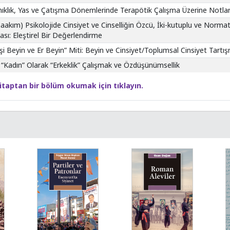
ıklık, Yas ve Çatışma Dönemlerinde Terapötik Çalışma Üzerine Notla
aakım) Psikolojide Cinsiyet ve Cinselliğin Özcü, İki-kutuplu ve Normat
ası: Eleştirel Bir Değerlendirme
şi Beyin ve Er Beyin” Miti: Beyin ve Cinsiyet/Toplumsal Cinsiyet Tartış
 “Kadın” Olarak “Erkeklik” Çalışmak ve Özdüşünümsellik
itaptan bir bölüm okumak için tıklayın.