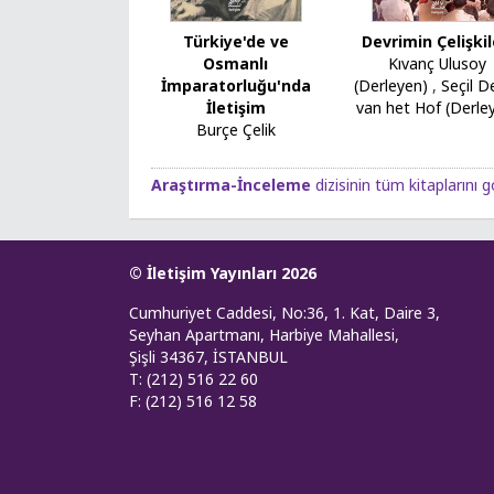
Türkiye'de ve
Devrimin Çelişkil
Osmanlı
Kıvanç Ulusoy
İmparatorluğu'nda
(Derleyen)
,
Seçil D
İletişim
van het Hof (Derle
Burçe Çelik
Araştırma-İnceleme
dizisinin tüm kitaplarını g
© İletişim Yayınları 2026
Cumhuriyet Caddesi, No:36, 1. Kat, Daire 3,
Seyhan Apartmanı, Harbiye Mahallesi,
Şişli 34367, İSTANBUL
T: (212) 516 22 60
F: (212) 516 12 58