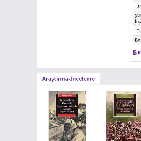
Tan
(An
İnş
“Di
Bir
K
Araştırma-İnceleme