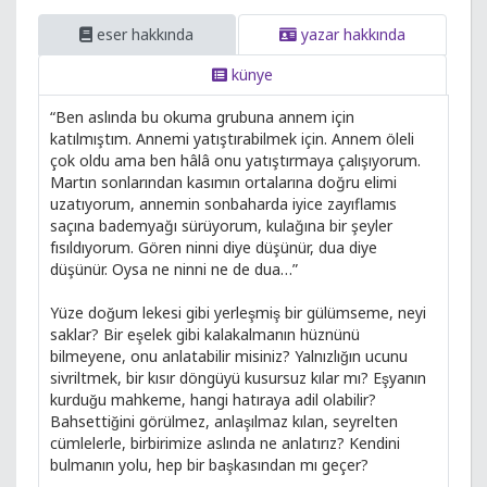
eser hakkında
yazar hakkında
künye
“Ben aslında bu okuma grubuna annem için
katılmıştım. Annemi yatıştırabilmek için. Annem öleli
çok oldu ama ben hâlâ onu yatıştırmaya çalışıyorum.
Martın sonlarından kasımın ortalarına doğru elimi
uzatıyorum, annemin sonbaharda iyice zayıflamıs
saçına bademyağı sürüyorum, kulağına bir şeyler
fısıldıyorum. Gören ninni diye düşünür, dua diye
düşünür. Oysa ne ninni ne de dua…”
Yüze doğum lekesi gibi yerleşmiş bir gülümseme, neyi
saklar? Bir eşelek gibi kalakalmanın hüznünü
bilmeyene, onu anlatabilir misiniz? Yalnızlığın ucunu
sivriltmek, bir kısır döngüyü kusursuz kılar mı? Eşyanın
kurduğu mahkeme, hangi hatıraya adil olabilir?
Bahsettiğini görülmez, anlaşılmaz kılan, seyrelten
cümlelerle, birbirimize aslında ne anlatırız? Kendini
bulmanın yolu, hep bir başkasından mı geçer?