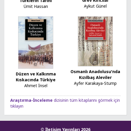
Grev Kırıcılar
Türklerin Tarihi
Aykut Günel
Ümit Hassan
Osmanlı Anadolusu'nda
Düzen ve Kalkınma
Kızılbaş Aleviler
Kıskacında Türkiye
Ayfer Karakaya-Stump
Ahmet İnsel
Araştırma-İnceleme
dizisinin tüm kitaplarını görmek için
tıklayın
© İletişim Yayınları 2026