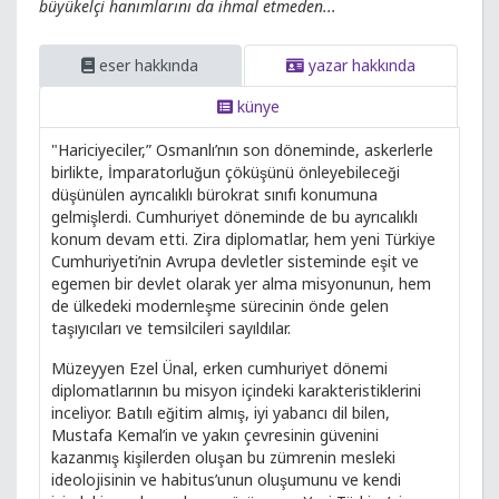
büyükelçi hanımlarını da ihmal etmeden...
eser hakkında
yazar hakkında
künye
"Hariciyeciler,” Osmanlı’nın son döneminde, askerlerle
birlikte, İmparatorluğun çöküşünü önleyebileceği
düşünülen ayrıcalıklı bürokrat sınıfı konumuna
gelmişlerdi. Cumhuriyet döneminde de bu ayrıcalıklı
konum devam etti. Zira diplomatlar, hem yeni Türkiye
Cumhuriyeti’nin Avrupa devletler sisteminde eşit ve
egemen bir devlet olarak yer alma misyonunun, hem
de ülkedeki modernleşme sürecinin önde gelen
taşıyıcıları ve temsilcileri sayıldılar.
Müzeyyen Ezel Ünal, erken cumhuriyet dönemi
diplomatlarının bu misyon içindeki karakteristiklerini
inceliyor. Batılı eğitim almış, iyi yabancı dil bilen,
Mustafa Kemal’in ve yakın çevresinin güvenini
kazanmış kişilerden oluşan bu zümrenin mesleki
ideolojisinin ve habitus’unun oluşumunu ve kendi