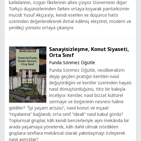
katkılarının, özgün fikirlerinin altını çiziyor. Döneminin diğer
Türkçü düşünürlerinden farkını ortaya koyarak pantürkizmin
mucidi Yusuf Akçura’yı, kendi eserleri ve düşünce hattı
üzerinden değerlendirerek ihmal edilmiş eleştirel, modern ve
yenilikçi yönünü ortaya çıkarıyor.
Sanayisizleşme, Konut Siyaseti,
Orta Sınıf
Funda Sönmez Öğütle
Funda Sönmez Öğütle, neoliberalizm
deyip geçilen pratiğin kentleri nasıl
değiştirdiğini ve kentler üzerinden hayatı
nasıl dönüştürdüğünü, titiz bir bakışla
inceliyor. Kentler, nasıl bizzat kültürel
sermaye ve beğeninin nesnesi haline
geldiler? “İyi yaşam arzusu”, nasıl konut ve inşaat
“rüyalarına” bağlandı; orta sınıf “ideali” nasıl kabul gördü?
Toplumsal gruplar, kâh kendi benzerleriyle aynı mekânda bir
arada yaşamaya yönelerek, kâh dahil olmak istedikleri
gruplara-sınıflara mekânsal olarak yakınlaşmayı özleyerek
nasıl ayrıştılar?