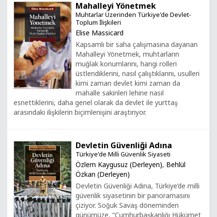
Mahalleyi Yönetmek
Muhtarlar Üzerinden Türkiye'de Devlet-
Toplum İlişkileri
Elise Massicard
Kapsamlı bir saha çalışmasına dayanan
Mahalleyi Yönetmek, muhtarların
muğlak konumlarını, hangi rolleri
üstlendiklerini, nasıl çalıştıklarını, usulleri
kimi zaman devlet kimi zaman da
mahalle sakinleri lehine nasıl
esnettiklerini, daha genel olarak da devlet ile yurttaş
arasındaki ilişkilerin biçimlenişini araştırıyor.
Devletin Güvenliği Adına
Türkiye'de Milli Güvenlik Siyaseti
Özlem Kaygusuz (Derleyen)
,
Behlül
Özkan (Derleyen)
Devletin Güvenliği Adına, Türkiye’de milli
güvenlik siyasetinin bir panoramasını
çiziyor. Soğuk Savaş döneminden
günümüze, “Cumhurbaşkanlığı Hükümet