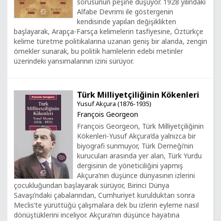
sorusunun peşine düşüyor. 1928 yılındaki
Alfabe Devrimi ile göstergenin
kendisinde yapılan değişiklikten
başlayarak, Arapça-Farsça kelimelerin tasfiyesine, Öztürkçe
kelime türetme politikalarına uzanan geniş bir alanda, zengin
örnekler sunarak, bu politik hamlelerin edebi metinler
üzerindeki yansımalarının izini sürüyor.
Türk Milliyetçiliğinin Kökenleri
Yusuf Akçura (1876-1935)
François Georgeon
François Georgeon, Türk Milliyetçiliğinin
Kökenleri-Yusuf Akçura’da yalnızca bir
biyografi sunmuyor, Türk Derneği’nin
kurucuları arasında yer alan, Türk Yurdu
dergisinin de yöneticiliğini yapmış
Akçura’nın düşünce dünyasının izlerini
çocukluğundan başlayarak sürüyor, Birinci Dünya
Savaşı’ndaki çabalarından, Cumhuriyet kurulduktan sonra
Meclis’te yürüttüğü çalışmalara dek bu izlerin eyleme nasıl
dönüştüklerini inceliyor. Akçura’nın düşünce hayatına