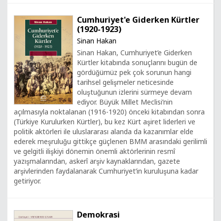
Cumhuriyet'e Giderken Kürtler
(1920-1923)
Sinan Hakan
Sinan Hakan, Cumhuriyet’e Giderken
Kürtler kitabında sonuçlarını bugün de
gördüğümüz pek çok sorunun hangi
tarihsel gelişmeler neticesinde
oluştuğunun izlerini sürmeye devam
ediyor. Büyük Millet Meclisi’nin
açılmasıyla noktalanan (1916-1920) önceki kitabından sonra
(Türkiye Kurulurken Kürtler), bu kez Kürt aşiret liderleri ve
politik aktörleri ile uluslararası alanda da kazanımlar elde
ederek meşruluğu gittikçe güçlenen BMM arasındaki gerilimli
ve gelgitli ilişkiyi dönemin önemli aktörlerinin resmî
yazışmalarından, askerî arşiv kaynaklarından, gazete
arşivlerinden faydalanarak Cumhuriyet’in kuruluşuna kadar
getiriyor.
Demokrasi