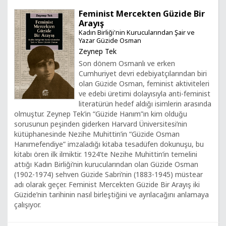
Feminist Mercekten Güzide Bir
Arayış
Kadın Birliği'nin Kurucularından Şair ve
Yazar Güzide Osman
Zeynep Tek
Son dönem Osmanlı ve erken
Cumhuriyet devri edebiyatçılarından biri
olan Güzide Osman, feminist aktiviteleri
ve edebi üretimi dolayısıyla anti-feminist
literatürün hedef aldığı isimlerin arasında
olmuştur. Zeynep Tek’in “Güzide Hanım”ın kim olduğu
sorusunun peşinden giderken Harvard Üniversitesi’nin
kütüphanesinde Nezihe Muhittin’in “Güzide Osman
Hanımefendiye” imzaladığı kitaba tesadüfen dokunuşu, bu
kitabı ören ilk ilmiktir. 1924’te Nezihe Muhittin’in temelini
attığı Kadın Birliği’nin kurucularından olan Güzide Osman
(1902-1974) sehven Güzide Sabri’nin (1883-1945) müstear
adı olarak geçer. Feminist Mercekten Güzide Bir Arayış iki
Güzide’nin tarihinin nasıl birleştiğini ve ayrılacağını anlamaya
çalışıyor.