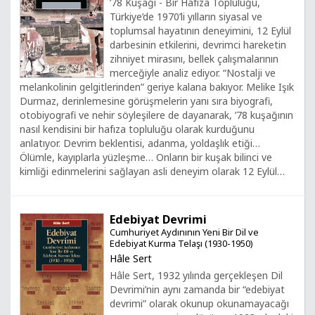
’78 Kuşağı - Bir Hafıza Topluluğu,
Türkiye’de 1970’li yılların siyasal ve
toplumsal hayatının deneyimini, 12 Eylül
darbesinin etkilerini, devrimci hareketin
zihniyet mirasını, bellek çalışmalarının
merceğiyle analiz ediyor. “Nostalji ve
melankolinin gelgitlerinden” geriye kalana bakıyor. Melike Işık
Durmaz, derinlemesine görüşmelerin yanı sıra biyografi,
otobiyografi ve nehir söyleşilere de dayanarak, ’78 kuşağının
nasıl kendisini bir hafıza topluluğu olarak kurduğunu
anlatıyor. Devrim beklentisi, adanma, yoldaşlık etiği…
Ölümle, kayıplarla yüzleşme… Onların bir kuşak bilinci ve
kimliği edinmelerini sağlayan asli deneyim olarak 12 Eylül…
Edebiyat Devrimi
Cumhuriyet Aydınının Yeni Bir Dil ve
Edebiyat Kurma Telaşı (1930-1950)
Hâle Sert
Hâle Sert, 1932 yılında gerçekleşen Dil
Devrimi’nin aynı zamanda bir “edebiyat
devrimi” olarak okunup okunamayacağı