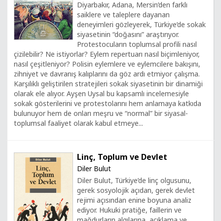
Diyarbakır, Adana, Mersin’den farklı
saiklere ve taleplere dayanan
deneyimleri gözleyerek, Türkiye’de sokak
siyasetinin “doğasını” araştırıyor.
Protestocuların toplumsal profili nasıl
çizilebilir? Ne istiyorlar? Eylem repertuarı nasıl biçimleniyor,
nasıl çeşitleniyor? Polisin eylemlere ve eylemcilere bakışını,
zihniyet ve davranış kalıplarını da göz ardı etmiyor çalışma.
Karşılıklı geliştirilen stratejileri sokak siyasetinin bir dinamiği
olarak ele alıyor. Ayşen Uysal bu kapsamlı incelemesiyle
sokak gösterilerini ve protestolarını hem anlamaya katkıda
bulunuyor hem de onları meşru ve “normal” bir siyasal-
toplumsal faaliyet olarak kabul etmeye...
Linç, Toplum ve Devlet
Diler Bulut
Diler Bulut, Türkiye’de linç olgusunu,
gerek sosyolojik açıdan, gerek devlet
rejimi açısından enine boyuna analiz
ediyor. Hukuki pratiğe, faillerin ve
mağdurların algılarına, açıklama ve