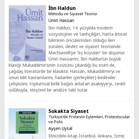
İbn Haldun
Metodu ve Siyaset Teorisi
Ümit Hassan
İbn Haldun, 14. yüzyılda modern
sosyolojinin ve tarihçiliğin, hatta iktisat
biliminin öncülerinden olduğu ileri
sürülen, devlet ve siyaset teorisinde
Machiavelli’ye “eş koşulan” bir düşünür.
Ümit Hassan’ın, İbn Haldun’un büyük
klasiği Mukaddime’sinin özütünü çıkardığı bu eseri de,
çağdaş literatürde bir klasiktir. Hassan, Mukaddime’yi ve
onun kilit kavramlarını, hadariler (yerleşikler)-bedeviler
çelişkisini, toplumsal birlik bağını anlatan asabiyye’yi, zevkli
üslûbuyla, eleştirel bir analize tabi tutar.
Sokakta Siyaset
Türkiye’de Protesto Eylemleri, Protestocular
ve Polis
Ayşen Uysal
Elinizdeki kitap İstanbul, Ankara, İzmir,