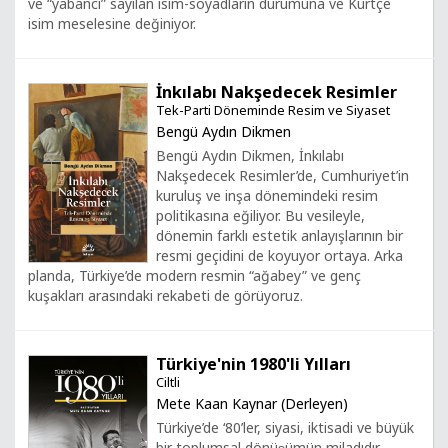
ve “yabancı” sayılan isim-soyadların durumuna ve Kürtçe
isim meselesine değiniyor.
İnkılabı Nakşedecek Resimler
Tek-Parti Döneminde Resim ve Siyaset
Bengü Aydın Dikmen
Bengü Aydın Dikmen, İnkılabı
Nakşedecek Resimler’de, Cumhuriyet’in
kuruluş ve inşa dönemindeki resim
politikasına eğiliyor. Bu vesileyle,
dönemin farklı estetik anlayışlarının bir
resmi geçidini de koyuyor ortaya. Arka
planda, Türkiye’de modern resmin “ağabey” ve genç
kuşakları arasındaki rekabeti de görüyoruz.
Türkiye'nin 1980'li Yılları
Ciltli
Mete Kaan Kaynar (Derleyen)
Türkiye’de ‘80’ler, siyasi, iktisadi ve büyük
bir toplumsal dönüşümün miladıdır.