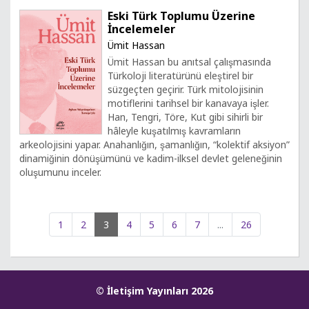
Eski Türk Toplumu Üzerine
İncelemeler
Ümit Hassan
Ümit Hassan bu anıtsal çalışmasında
Türkoloji literatürünü eleştirel bir
süzgeçten geçirir. Türk mitolojisinin
motiflerini tarihsel bir kanavaya işler.
Han, Tengri, Töre, Kut gibi sihirli bir
hâleyle kuşatılmış kavramların
arkeolojisini yapar. Anahanlığın, şamanlığın, “kolektif aksiyon”
dinamiğinin dönüşümünü ve kadim-ilksel devlet geleneğinin
oluşumunu inceler.
1
2
3
4
5
6
7
...
26
© İletişim Yayınları 2026