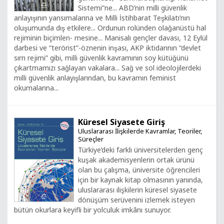
Sistemi”ne... ABD’nin milli güvenlik
anlayışının yansımalarına ve Milli İstihbarat Teşkilatı’nın
oluşumunda dış etkilere... Ordunun rolünden olağanüstü hal
rejiminin biçimlen- mesine... Manisalı gençler davası, 12 Eylül
darbesi ve “terörist”-öznenin inşası, AKP iktidarının “devlet
sırrı rejimi” gibi, milli güvenlik kavramının soy kütüğünü
çıkartmamızı sağlayan vakalara... Sağ ve sol ideolojilerdeki
milli güvenlik anlayışlarından, bu kavramın feminist
okumalarına...
Küresel Siyasete Giriş
Uluslararası İlişkilerde Kavramlar, Teoriler,
Süreçler
Türkiye’deki farklı üniversitelerden genç
kuşak akademisyenlerin ortak ürünü
olan bu çalışma, üniversite öğrencileri
için bir kaynak kitap olmasının yanında,
uluslararası ilişkilerin küresel siyasete
dönüşüm serüvenini izlemek isteyen
bütün okurlara keyifli bir yolculuk imkânı sunuyor.