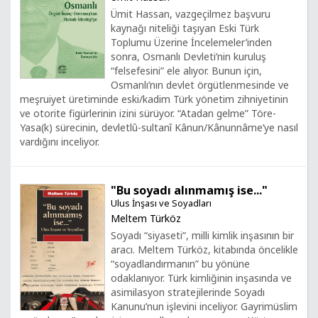
Ümit Hassan, vazgeçilmez başvuru
kaynağı niteliği taşıyan Eski Türk
Toplumu Üzerine İncelemeler’inden
sonra, Osmanlı Devleti’nin kuruluş
“felsefesini” ele alıyor. Bunun için,
Osmanlı’nın devlet örgütlenmesinde ve
meşruiyet üretiminde eski/kadim Türk yönetim zihniyetinin
ve otorite figürlerinin izini sürüyor. “Atadan gelme” Töre-
Yasa(k) sürecinin, devletlû-sultanî Kânun/Kânunnâme’ye nasıl
vardığını inceliyor.
"Bu soyadı alınmamış ise..."
Ulus İnşası ve Soyadları
Meltem Türköz
Soyadı “siyaseti”, milli kimlik inşasının bir
aracı. Meltem Türköz, kitabında öncelikle
“soyadlandırmanın” bu yönüne
odaklanıyor. Türk kimliğinin inşasında ve
asimilasyon stratejilerinde Soyadı
Kanunu’nun işlevini inceliyor. Gayrimüslim