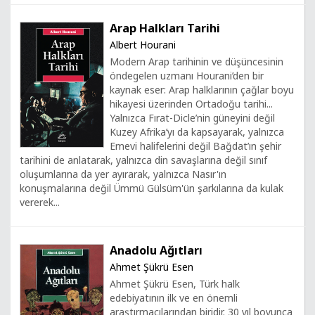
Arap Halkları Tarihi
Albert Hourani
Modern Arap tarihinin ve düşüncesinin
öndegelen uzmanı Hourani’den bir
kaynak eser: Arap halklarının çağlar boyu
hikayesi üzerinden Ortadoğu tarihi...
Yalnızca Fırat-Dicle’nin güneyini değil
Kuzey Afrika’yı da kapsayarak, yalnızca
Emevi halifelerini değil Bağdat’ın şehir
tarihini de anlatarak, yalnızca din savaşlarına değil sınıf
oluşumlarına da yer ayırarak, yalnızca Nasır'ın
konuşmalarına değil Ümmü Gülsüm'ün şarkılarına da kulak
vererek...
Anadolu Ağıtları
Ahmet Şükrü Esen
Ahmet Şükrü Esen, Türk halk
edebiyatının ilk ve en önemli
araştırmacılarından biridir. 30 yıl boyunca