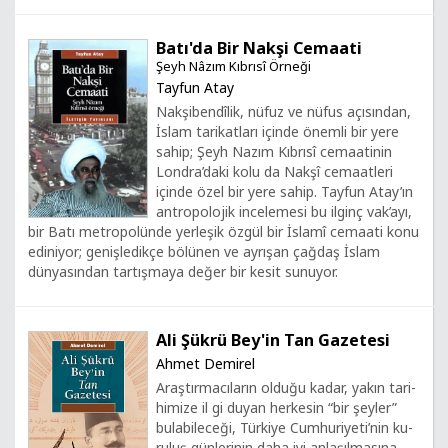
Batı'da Bir Nakşi Cemaati
Şeyh Nâzım Kıbrısî Örneği
Tayfun Atay
Nakşibendîlik, nüfuz ve nüfus açısından,
İslam tarikatları içinde önemli bir yere
sahip; Şeyh Nazım Kıbrısî cemaatinin
Londra’daki kolu da Nakşî cemaatleri
içinde özel bir yere sahip. Tayfun Atay’ın
antropolojik incelemesi bu ilginç vak’ayı,
bir Batı metropolünde yerleşik özgül bir İslamî cemaati konu
ediniyor; genişledikçe bölünen ve ayrışan çağdaş İslam
dünyasından tartışmaya değer bir kesit sunuyor.
Ali Şükrü Bey'in Tan Gazetesi
Ahmet Demirel
Araş­tır­ma­cı­la­rın ol­du­ğu ka­dar, ya­kın ta­ri­
hi­mi­ze il gi du­yan her­ke­sin “bir şey­ler”
bu­la­bi­le­ce­ği, Tür­ki­ye Cum­hu­ri­ye­ti’nin ku­
ru­luş gün­le­ri­nin da­ha iyi an­la­şıl­ma­sı­na