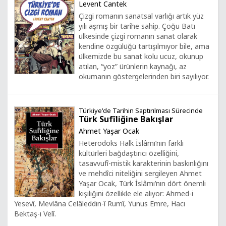
Levent Cantek
Çizgi romanın sanatsal varlığı artık yüz
yılı aşmış bir tarihe sahip. Çoğu Batı
ülkesinde çizgi romanın sanat olarak
kendine özgülüğü tartışılmıyor bile, ama
ülkemizde bu sanat kolu ucuz, okunup
atılan, “yoz” ürünlerin kaynağı, az
okumanın göstergelerinden biri sayılıyor.
Türkiye'de Tarihin Saptırılması Sürecinde
Türk Sufîliğine Bakışlar
Ahmet Yaşar Ocak
Heterodoks Halk İslâmı’nın farklı
kültürleri bağdaştırıcı özelliğini,
tasavvufî-mistik karakterinin baskınlığını
ve mehdîci niteliğini sergileyen Ahmet
Yaşar Ocak, Türk İslâmı’nın dört önemli
kişiliğini özellikle ele alıyor: Ahmed-i
Yesevî, Mevlâna Celâleddin-î Rumî, Yunus Emre, Hacı
Bektaş-ı Velî.