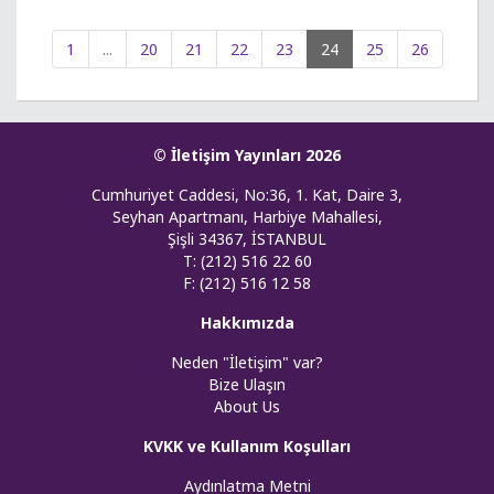
1
...
20
21
22
23
24
25
26
© İletişim Yayınları 2026
Cumhuriyet Caddesi, No:36, 1. Kat, Daire 3,
Seyhan Apartmanı, Harbiye Mahallesi,
Şişli 34367, İSTANBUL
T: (212) 516 22 60
F: (212) 516 12 58
Hakkımızda
Neden "İletişim" var?
Bize Ulaşın
About Us
KVKK ve Kullanım Koşulları
Aydınlatma Metni