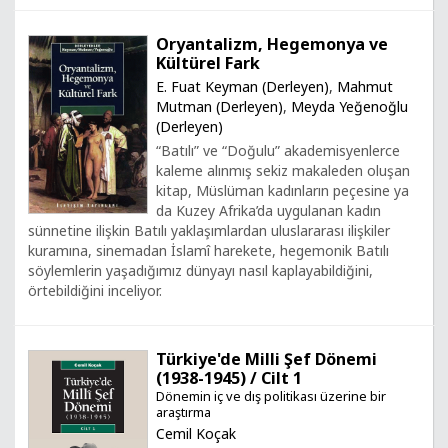
Oryantalizm, Hegemonya ve
Kültürel Fark
E. Fuat Keyman (Derleyen)
,
Mahmut
Mutman (Derleyen)
,
Meyda Yeğenoğlu
(Derleyen)
“Batılı” ve “Doğulu” akademisyenlerce
kaleme alınmış sekiz makaleden oluşan
kitap, Müslüman kadınların peçesine ya
da Kuzey Afrika’da uygulanan kadın
sünnetine ilişkin Batılı yaklaşımlardan uluslararası ilişkiler
kuramına, sinemadan İslamî harekete, hegemonik Batılı
söylemlerin yaşadığımız dünyayı nasıl kaplayabildiğini,
örtebildiğini inceliyor.
Türkiye'de Milli Şef Dönemi
(1938-1945) / Cilt 1
Dönemin iç ve dış politikası üzerine bir
araştırma
Cemil Koçak