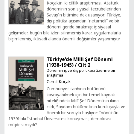
Koçak’ın iki ciltlik araştırması, Atatürk
döneminin son siyasal tecrübelerinden
Savaş’ın bitimine dek uzanıyor: Türkiye,
dış politika açısından “netameli” ve bir
dönemi geride bırakmış; iç siyasal
gelişmeler, bugün bile izleri silinmemiş karar, uygulamalarla
biçimlenmiş, iktisadî alanda önemli değişimler yaşanmıştır.
Türkiye'de Milli Şef Dönemi
(1938-1945) / Cilt 2
Dönemin iç ve dış politikası üzerine bir
araştırma
Cemil Koçak
Cumhuriyet tarihinin bütününü
kavrayabilmek için bir temel kaynak
niteliğindeki Millî Şef Dönemi’nin ikinci
cildi, Saydam hükümetinin kuruluşuyla ve
önemli bir soruyla başlıyor: İnönü’nün
1939’daki İstanbul Üniversitesi konuşması, demokrasi
müjdesi miydi?