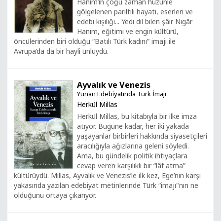
Hanım’ın çoğu zaman hüzünle
gölgelenen parıltılı hayatı, eserleri ve
edebi kişiliği... Yedi dil bilen şâir Nigâr
Hanım, eğitimi ve engin kültürü,
öncülerinden biri olduğu “Batılı Türk kadını” imajı ile
Avrupa’da da bir hayli ünlüydü.
Ayvalık ve Venezis
Yunan Edebiyatında Türk İmajı
Herkül Millas
Herkül Millas, bu kitabıyla bir ilke imza
atıyor. Bugüne kadar, her iki yakada
yaşayanlar birbirleri hakkında siyasetçileri
aracılığıyla ağızlarına geleni söyledi.
Ama, bu gündelik politik ihtiyaçlara
cevap veren karşılıklı bir “lâf atma”
kültürüydü. Millas, Ayvalık ve Venezis’le ilk kez, Ege’nin karşı
yakasında yazılan edebiyat metinlerinde Türk “imajı"nın ne
olduğunu ortaya çıkarıyor.