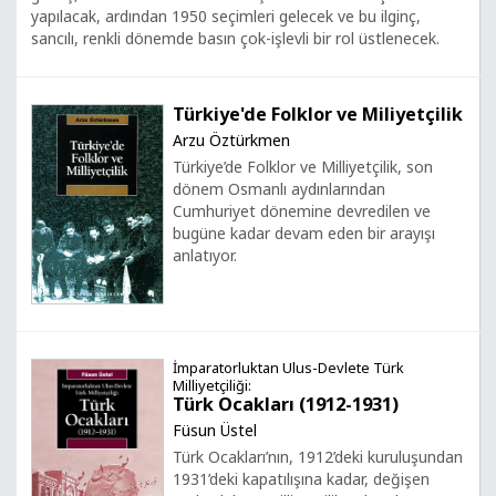
yapılacak, ardından 1950 seçimleri gelecek ve bu ilginç,
sancılı, renkli dönemde basın çok-işlevli bir rol üstlenecek.
Türkiye'de Folklor ve Miliyetçilik
Arzu Öztürkmen
Türkiye’de Folklor ve Milliyetçilik, son
dönem Osmanlı aydınlarından
Cumhuriyet dönemine devredilen ve
bugüne kadar devam eden bir arayışı
anlatıyor.
İmparatorluktan Ulus-Devlete Türk
Milliyetçiliği:
Türk Ocakları (1912-1931)
Füsun Üstel
Türk Ocakları’nın, 1912’deki kuruluşundan
1931’deki kapatılışına kadar, değişen