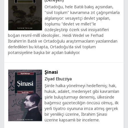
Ortadoğu, hele Batılı bakış açısından,
"sivil toplum" kavramına zıt çağrışımlarla
algılanıyor: vesayetçi devlet yapıları,
toplumu "devlet ve millet"le
özdeşleştirip özerk sivil inisiyatifleri
boğan resmî-millî ideolojiler... Heidi Wedel ve Ferhad
İbrahim'in Batılı ve Ortadoğulu araştırmacıların yazılarından
derledikleri bu kitapta, Ortadoğu'da sivil toplum
potansiyeline başka bir açıdan bakılıyor.
Şinasi
Ziyad Ebuzziya
Şiirde halka yönelmeyi hedeflemiş; hak,
hukuk, adalet, medeniyet gibi kavramları
şiirle buluşturmayı denemiş, ülkesinde
bağımsız gazeteciliğin öncüsü olmuş, ilk
yerli tiyatro oyununa imza atmış gerçek
bir yenilikçi üzerine, İbrahim Şinasi
üzerine kapsamlı bir inceleme.