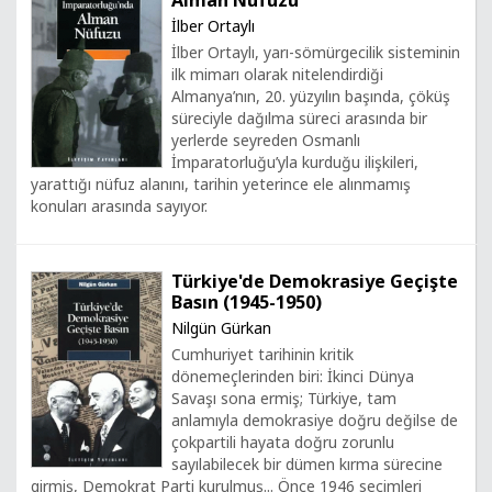
Alman Nüfuzu
İlber Ortaylı
İlber Ortaylı, yarı-sömürgecilik sisteminin
ilk mimarı olarak nitelendirdiği
Almanya’nın, 20. yüzyılın başında, çöküş
süreciyle dağılma süreci arasında bir
yerlerde seyreden Osmanlı
İmparatorluğu’yla kurduğu ilişkileri,
yarattığı nüfuz alanını, tarihin yeterince ele alınmamış
konuları arasında sayıyor.
Türkiye'de Demokrasiye Geçişte
Basın (1945-1950)
Nilgün Gürkan
Cumhuriyet tarihinin kritik
dönemeçlerinden biri: İkinci Dünya
Savaşı sona ermiş; Türkiye, tam
anlamıyla demokrasiye doğru değilse de
çokpartili hayata doğru zorunlu
sayılabilecek bir dümen kırma sürecine
girmiş, Demokrat Parti kurulmuş... Önce 1946 seçimleri