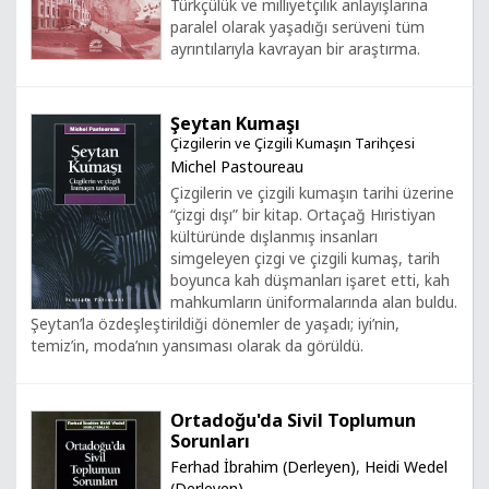
Türkçülük ve milliyetçilik anlayışlarına
paralel olarak yaşadığı serüveni tüm
ayrıntılarıyla kavrayan bir araştırma.
Şeytan Kumaşı
Çizgilerin ve Çizgili Kumaşın Tarihçesi
Michel Pastoureau
Çizgilerin ve çizgili kumaşın tarihi üzerine
“çizgi dışı” bir kitap. Ortaçağ Hıristiyan
kültüründe dışlanmış insanları
simgeleyen çizgi ve çizgili kumaş, tarih
boyunca kah düşmanları işaret etti, kah
mahkumların üniformalarında alan buldu.
Şeytan’la özdeşleştirildiği dönemler de yaşadı; iyi’nin,
temiz’in, moda’nın yansıması olarak da görüldü.
Ortadoğu'da Sivil Toplumun
Sorunları
Ferhad İbrahim (Derleyen)
,
Heidi Wedel
(Derleyen)