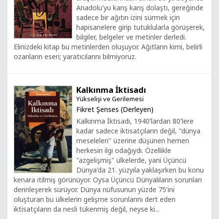
Anadolu'yu karış karış dolaştı, gereğinde
sadece bir ağıtın izini sürmek için
hapisanelere girip tutuklularla görüşerek,
bilgiler, belgeler ve metinler derledi.
Elinizdeki kitap bu metinlerden oluşuyor. Ağıtların kimi, belirli
ozanların eseri; yaratıcılarını bilmiyoruz.
Kalkınma İktisadı
Yükselişi ve Gerilemesi
Fikret Şenses (Derleyen)
Kalkınma İktisadı, 1940'lardan 80'lere
kadar sadece iktisatçıların değil, "dünya
meseleleri" üzerine düşünen hemen
herkesin ilgi odağıydı. Özellikle
"azgelişmiş" ülkelerde, yani Üçüncü
Dünya'da 21. yüzyıla yaklaşırken bu konu
kenara itilmiş görünüyor. Oysa Üçüncü Dünyalıların sorunları
derinleşerek sürüyor. Dünya nüfusunun yüzde 75'ini
oluşturan bu ülkelerin gelişme sorunlarını dert eden
iktisatçıların da nesli tükenmiş değil, neyse ki...