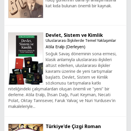
kat kı­da bu­lu­nan önem­li bir kay­nak.
Devlet, Sistem ve Kimlik
Uluslararası İlişkilerde Temel Yaklaşımlar
Atila Eralp (Derleyen)
Soğuk Savaş döneminin sona ermesi,
klasik anlamıyla uluslararası ilişkileri
altüst ederken, uluslararası ilişkiler
kavramı üzerine de yeni tartışmalar
başlattı. Devlet, Sistem ve Kimlik
sözkonusu tartışmalara katkı
niteliğindeki çalışmalardan oluşan önemli ve "yeni" bir
derleme. Atila Eralp, İhsan Dağı, Fuat Keyman, Necati
Polat, Oktay Tanrısever, Faruk Yalvaç ve Nuri Yurdusev'in
makaleleriyle...
Türkiye'de Çizgi Roman