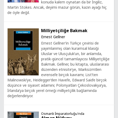
konuda kalem oynatan da bir İngiliz,
Martin Stokes. Ancak, deyimi mazur görün, kazın ayağı hiç
de öyle değil.
Milliyetçiliğe Bakmak
Ernest Gellner
Ernest Gellner’in Türkçe çevirisi de
yayımlanmış olan kuramsal klasiği
Uluslar ve Ulusçuluk’un, bir anlamda,
pratik-güncel tamamlayıcısı Milliyetçiliğe
Bakmak. Gellner, bu kitapta, uluslararası
düzenden etnisite’ye, Marksizm’den
evrensel’e birçok kavramı; List’ten
Malinowski’ye, Heidegger’den Havel’e, Edward Said’e birçok
düşünce ve siyaset adamını; Polonya’dan Çekoslovakya’ya,
İrlanda’ya birçok yerel örneği milliyetçilik bağlamında
değerlendiriyor.
Osmanlı İmparatorluğu'nda