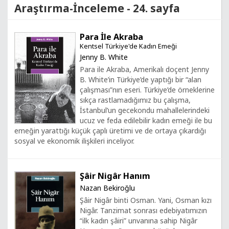
Araştırma-İnceleme - 24. sayfa
Para İle Akraba
Kentsel Türkiye'de Kadın Emeği
Jenny B. White
Para ile Akraba, Amerikalı doçent Jenny
B. White’in Türkiye’de yaptığı bir “alan
çalışması”nın eseri. Türkiye’de örneklerine
sıkça rastlamadığımız bu çalışma,
İstanbul’un gecekondu mahallelerindeki
ucuz ve feda edilebilir kadın emeği ile bu
emeğin yarattığı küçük çaplı üretimi ve de ortaya çıkardığı
sosyal ve ekonomik ilişkileri inceliyor.
Şâir Nigâr Hanım
Nazan Bekiroğlu
Şâir Nigâr binti Osman. Yani, Osman kızı
Nigâr. Tanzimat sonrası edebiyatımızın
“ilk kadın şâiri” unvanına sahip Nigâr