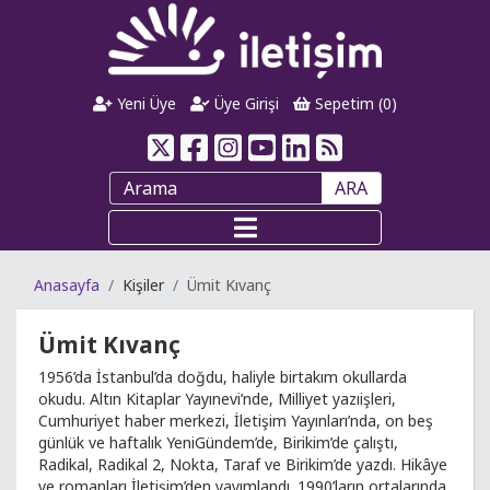
Yeni Üye
Üye Girişi
Sepetim (
0
)
ARA
Anasayfa
Kişiler
Ümit Kıvanç
Ümit Kıvanç
1956’da İstanbul’da doğdu, haliyle birtakım okullarda
okudu. Altın Kitaplar Yayınevi’nde, Milliyet yazıişleri,
Cumhuriyet haber merkezi, İletişim Yayınları’nda, on beş
günlük ve haftalık YeniGündem’de, Birikim’de çalıştı,
Radikal, Radikal 2, Nokta, Taraf ve Birikim’de yazdı. Hikâye
ve romanları İletişim’den yayımlandı. 1990’ların ortalarında