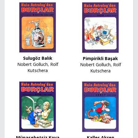
Sulugöz Balık
Pimpirikli Başak
Nobert Golluch
,
Rolf
Nobert Golluch
,
Rolf
Kutschera
Kutschera
Kalleş Akrep
Münasebetsiz Kova