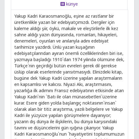
künye
Yakup Kadri Karaosmanoğlu, eşine az rastlanır bir
üretkenlikle yazan bir edebiyatçımızdı. Dergiler için
kaleme aldığı şiir, öykü, makale ve eleştirilerle ilk kez
sahne aldığı yazın dünyasında, romanları, hikayeleri,
denemeleri, oyunları ve anılarıyla adını edebiyat
tarihimize yazdırdı. Ünlü yazarı kuşağının
edebiyatçılarından ayıran önemli özelliklerinden biri ise,
yazmaya başladığı 1910`dan 1974 yılında ölümüne dek,
Türkçe`nin geçirdiği bütün evreleri gerek dil gerekse
üslüp olarak eserlerinde yansıtmasıydı. Elinizdeki kitap,
bugüne dek Yakup Kadri üzerine yapılan araştırmaların
en kapsamlısı ve kalıcısı. Niyazi Akı, araştırmasını,
yazarlığa ilk adımını Fransız edebiyatının etkisinde atan
Yakup Kadri`nin `Batı ile olan münasebetleri`üzerine
kurar. Esere giden yolda başlangıç noktasının`insan`
olarak alan bir titiz araştırma, yazılı belgelere ve Yakup
Kadri ile yüzyüze yapılan görüşmelere dayanıyor;
yazarın dış dünya ile ilişkilerin, bu dünya karşısındaki
tavrını ve düşüncelerini gün ışığına çıkarıyor. Yakup
Kadri Karaosmanoğlu`nun `hayatiyetini toplumumuzun