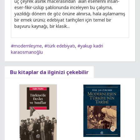
üç çeyrek asırlık macerasından` alan eserlerini insan-
eser-fikir-üslüp şablonunda inceleyen bu çalışma,
yazıldığı dönem de göz önüne alınırsa, hala aşılamamış
bir emek ürünü; edebiyat tarihçileri için temel bir
başvuru kaynağı, bir klasik...
#modernleşme
,
#türk edebiyatı
,
#yakup kadri
karaosmanoğlu
Bu kitaplar da ilginizi çekebilir