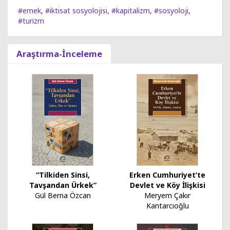
#emek
,
#iktisat sosyolojisi
,
#kapitalizm
,
#sosyoloji
,
#turizm
Araştırma-İnceleme
“Tilkiden Sinsi,
Erken Cumhuriyet’te
Tavşandan Ürkek”
Devlet ve Köy İlişkisi
Gül Berna Özcan
Meryem Çakır
Kantarcıoğlu