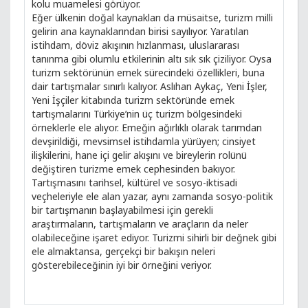
kolu muamelesi görüyor.
Eğer ülkenin doğal kaynakları da müsaitse, turizm milli
gelirin ana kaynaklarından birisi sayılıyor. Yaratılan
istihdam, döviz akışının hızlanması, uluslararası
tanınma gibi olumlu etkilerinin altı sık sık çiziliyor. Oysa
turizm sektörünün emek sürecindeki özellikleri, buna
dair tartışmalar sınırlı kalıyor. Aslıhan Aykaç, Yeni İşler,
Yeni İşçiler kitabında turizm sektöründe emek
tartışmalarını Türkiye’nin üç turizm bölgesindeki
örneklerle ele alıyor. Emeğin ağırlıklı olarak tarımdan
devşirildiği, mevsimsel istihdamla yürüyen; cinsiyet
ilişkilerini, hane içi gelir akışını ve bireylerin rolünü
değiştiren turizme emek cephesinden bakıyor.
Tartışmasını tarihsel, kültürel ve sosyo-iktisadi
veçheleriyle ele alan yazar, aynı zamanda sosyo-politik
bir tartışmanın başlayabilmesi için gerekli
araştırmaların, tartışmaların ve araçların da neler
olabileceğine işaret ediyor. Turizmi sihirli bir değnek gibi
ele almaktansa, gerçekçi bir bakışın neleri
gösterebileceğinin iyi bir örneğini veriyor.