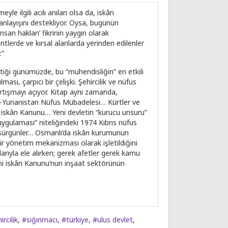
e ilgili acılı anıları olsa da, iskân
nlayışını destekliyor. Oysa, bugünün
san hakları’ fikrinin yaygın olarak
kentlerde ve kırsal alanlarda yerinden edilenler
.”
ttiği günümüzde, bu “mühendisliğin” en etkili
ası, çarpıcı bir çelişki. Şehircilik ve nüfus
artışmayı açıyor. Kitap aynı zamanda,
kiye-Yunanistan Nüfus Mübadelesi… Kürtler ve
34 iskân Kanunu… Yeni devletin “kurucu unsuru”
gulaması” niteliğindeki 1974 Kıbrıs nüfus
el sürgünler… Osmanlı’da iskân kurumunun
 yönetim mekanizması olarak işletildiğini
arıyla ele alırken; gerek afetler gerek kamu
yeni iskân Kanunu’nun inşaat sektörünün
ircilik
,
#sığınmacı
,
#türkiye
,
#ulus devlet
,