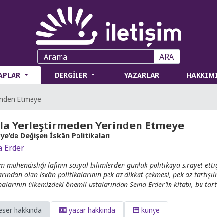
ARA
TAPLAR
DERGİLER
YAZARLAR
HAKKIM
rinden Etmeye
la Yerleştirmeden Yerinden Etmeye
ye’de Değişen İskân Politikaları
 Erder
m mühendisliği lafının sosyal bilimlerden günlük politikaya sirayet ett
rından olan iskân politikalarının pek az dikkat çekmesi, pek az tartışılma
malarının ülkemizdeki önemli ustalarından Sema Erder’in kitabı, bu tart
eser hakkında
yazar hakkında
künye