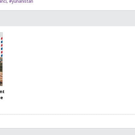
ancı
,
#yunanistan
ent
ye