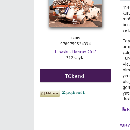
“Ne 
kur
mağd
beni
ve 
ISBN
Top
9789750524394
araç
1. baskı - Haziran 2018
çal
312 sayfa
Tür
Ale
olm
Tükendi
yer
olu
gör
yat
“kol
K
#alev