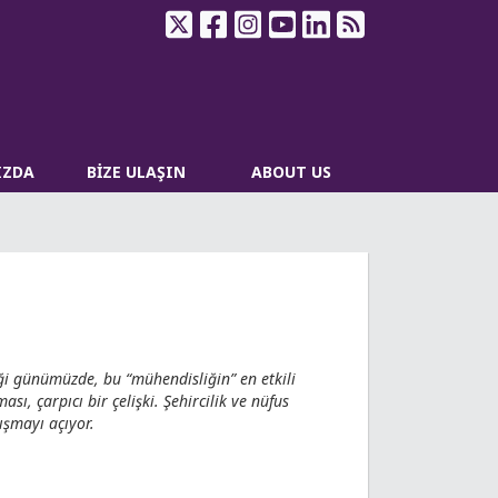
IZDA
BİZE ULAŞIN
ABOUT US
iği günümüzde, bu “mühendisliğin” en etkili
sı, çarpıcı bir çelişki. Şehircilik ve nüfus
ışmayı açıyor.