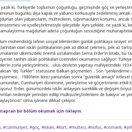
yazık ki, Türkiye’de toplumun çoğunluğu, geçmişinde göç ve yerleştirmeyl
umunun bugünkü dışa kapalı ve yabancı korkusuyla zedelenmiş arkaik a
urları olan yabancıların, mültecilerin, sığınmacıların konumu, ancak ‘in
msenmesi ve içselleştirilmesiyle iyileşebilir. Aynı şekilde, ne yazık ki, 
kamulaştırma mağdurları adeta çoğunluğun sessizliğine muhataptırlar
lum mühendisliği lafının sosyal bilimlerden günlük politikaya sirayet e
larından olan iskân politikalarının pek az dikkat çekmesi, pek az tartışılm
ışmalarının ülkemizdeki önemli ustalarından Sema Erder’in kitabı, bu t
kiye’nin tarihini iskân politikaları üzerinden okumamızı sağlıyor: Tür
viler’in zorla yerleştirilmesi… Ulus-devletin yapıtaşı mahiyetindeki 19
aktan “dış Türkler” statüsüne Balkan göçmenleri… Son “şenlendirme uy
leştirmesi… 1980’lerin ikinci yarısından sonra “güvenlik amaçlı” kitles
şumundan, Cumhuriyet dönemine, yerleştirme ve göçertmenin etkili bir
üyoruz. Erder, günümüzdeki iskân anlayışını süreklilik ve değişim boyutl
ırımları nedeniyle yerinden edilip mülksüzleştirilenlere de bakıyor ve 
aylaştırıcısı” olma işlevine dikkat çekiyor.
itaptan bir bölüm okumak için tıklayın.
i
,
#cumhuriyet
,
#göç
,
#iskan
,
#kürt
,
#mülteci
,
#nüfus
,
#osmanlı
,
#şeh