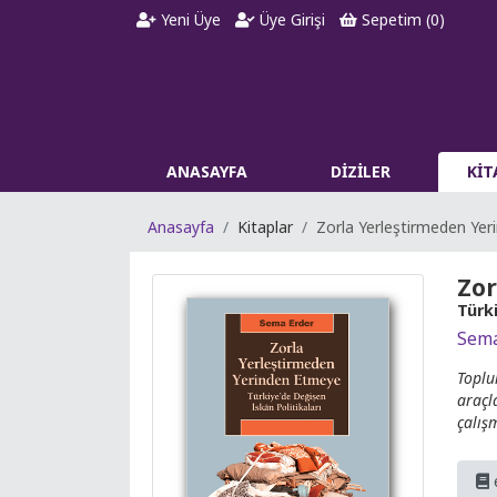
Yeni Üye
Üye Girişi
Sepetim (
0
)
ANASAYFA
DİZİLER
Kİ
Anasayfa
Kitaplar
Zorla Yerleştirmeden Ye
Zor
Türki
Sema
Toplu
araçla
çalış