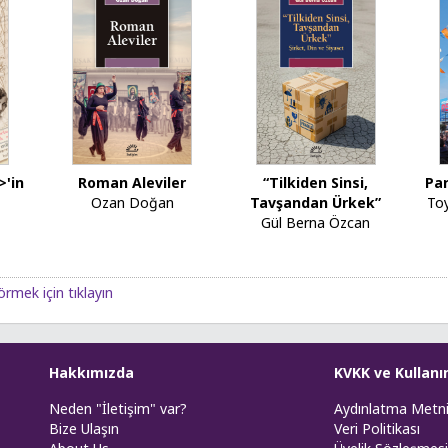
>'in
Roman Aleviler
“Tilkiden Sinsi,
Par
Ozan Doğan
Tavşandan Ürkek”
To
Gül Berna Özcan
örmek için tıklayın
Hakkımızda
KVKK ve Kullanı
Neden "İletişim" var?
Aydınlatma Metn
Bize Ulaşın
Veri Politikası