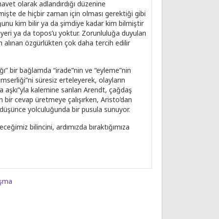
ehavet olarak adlandırdığı düzenine
işte de hiçbir zaman için olması gerektiği gibi
ğunu kim bilir ya da şimdiye kadar kim bilmiştir
ir yeri ya da topos’u yoktur. Zorunluluğa duyulan
n alınan özgürlükten çok daha tercih edilir
ğı” bir bağlamda “irade”nin ve “eyleme”nin
imserliği”ni süresiz erteleyerek, olayların
ya aşkı”yla kalemine sarılan Arendt, çağdaş
 bir cevap üretmeye çalışırken, Aristo’dan
 düşünce yolculuğunda bir pusula sunuyor.
eceğimiz bilincini, ardımızda bıraktığımıza
aşma