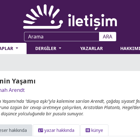
ARA
TAPLAR
DERGİLER
YAZARLAR
HAKKIM
nin Yaşamı
ah Arendt
n Yaşamı’nda “dünya aşkı”yla kalemine sarılan Arendt, çağdaş siyaset f
runa özgün bir cevap üretmeye çalışırken, Aristo’dan Platon’a, Hegel’d
i düşünce yolculuğunda bir pusula sunuyor.
eser hakkında
yazar hakkında
künye