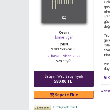
Gel
gös
olma
ki? 
güve
deği
Çeviri
Yab
İsmail Ilgar
gere
ISBN
“ol
9789750524103
siy
Pla
2. baskı - Nisan 2022
528 sayfa
Var
duy
İletişim Web Satış Fiyatı
K
580,00 TL
#aris
Sepete Ekle