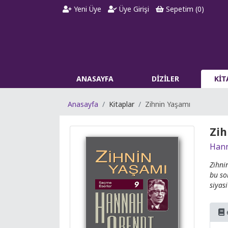
Yeni Üye
Üye Girişi
Sepetim (
0
)
ANASAYFA
DİZİLER
Kİ
Anasayfa
Kitaplar
Zihnin Yaşamı
Zih
Hann
Zihni
bu so
siyas