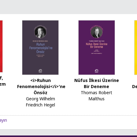
f,
<i>Ruhun
Nüfus İlkesi Üzerine
izm
Fenomenolojisi</i>'ne
Bir Deneme
D
Önsöz
Thomas Robert
Georg Wilhelm
Malthus
Friedrich Hegel
ayın