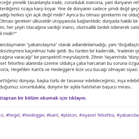
eceğe yönelik tasarılarıyla irade, zorunluluk inancına, yani dünyanın r
terdiğimiz rızaya karşı koyar. Yine de dünyanın sadece şimdi değil geçm
dığı herkes için açık değil midir? Ayrıca bu ‘olması gereken’in ne oldu
‘Olması gereken’ ülküseldir ütopyanızla bağlantılıdır; dünyada hakiki b
n, her şeyin ‘olacağına vardığı’ inancı, olumsallık bedeli ödenerek satı
l midir?”
ancılaşmanın “yabancılaşma” olarak adlandırılamadığı, yani “doğallaştı
ksizleşmesi kaçınılmaz hale geldi. Bu türden bir kadercilik, “iradenin iy
acağına varacağı” bir perspektifi meşrulaştırdı. Zihnin Yaşamı’nda “dün
aset felsefesi alanında üzerine oldukça çaba harcanan bu soruna özgün
ton’a, Hegel’den Kant’a ve Heidegger’e bize ucu bucağı olmayan siyasi
 ettiğimiz dünyayı, başka türlü de tasavvur edebileceğimiz, inşa edebil
duğumuz sorumlulukla, dünyevi bir aşkla hatırlatan başucu mirası...
itaptan bir bölüm okumak için tıklayın.
to
,
#hegel
,
#heidegger
,
#kant
,
#platon
,
#siyaset felsefesi
,
#yabancıl