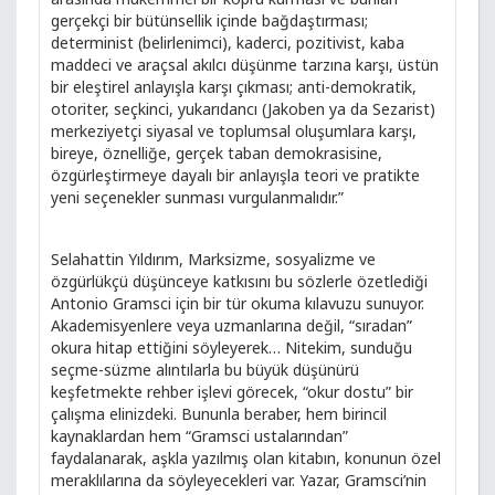
gerçekçi bir bütünsellik içinde bağdaştırması;
determinist (belirlenimci), kaderci, pozitivist, kaba
maddeci ve araçsal akılcı düşünme tarzına karşı, üstün
bir eleştirel anlayışla karşı çıkması; anti-demokratik,
otoriter, seçkinci, yukarıdancı (Jakoben ya da Sezarist)
merkeziyetçi siyasal ve toplumsal oluşumlara karşı,
bireye, öznelliğe, gerçek taban demokrasisine,
özgürleştirmeye dayalı bir anlayışla teori ve pratikte
yeni seçenekler sunması vurgulanmalıdır.”
Selahattin Yıldırım, Marksizme, sosyalizme ve
özgürlükçü düşünceye katkısını bu sözlerle özetlediği
Antonio Gramsci için bir tür okuma kılavuzu sunuyor.
Akademisyenlere veya uzmanlarına değil, “sıradan”
okura hitap ettiğini söyleyerek… Nitekim, sunduğu
seçme-süzme alıntılarla bu büyük düşünürü
keşfetmekte rehber işlevi görecek, “okur dostu” bir
çalışma elinizdeki. Bununla beraber, hem birincil
kaynaklardan hem “Gramsci ustalarından”
faydalanarak, aşkla yazılmış olan kitabın, konunun özel
meraklılarına da söyleyecekleri var. Yazar, Gramsci’nin