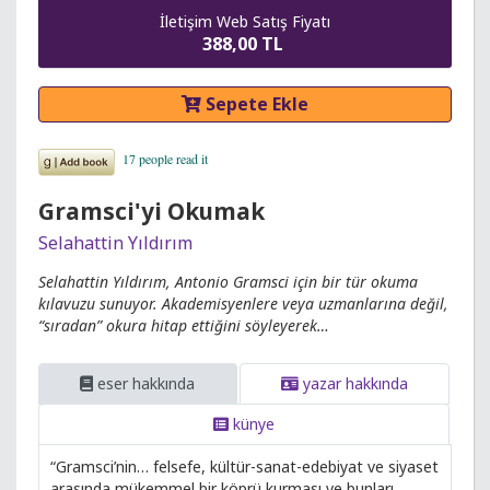
İletişim Web Satış Fiyatı
388,00 TL
Sepete Ekle
Gramsci'yi Okumak
Selahattin Yıldırım
Selahattin Yıldırım, Antonio Gramsci için bir tür okuma
kılavuzu sunuyor. Akademisyenlere veya uzmanlarına değil,
“sıradan” okura hitap ettiğini söyleyerek…
eser hakkında
yazar hakkında
künye
“Gramsci’nin… felsefe, kültür-sanat-edebiyat ve siyaset
arasında mükemmel bir köprü kurması ve bunları