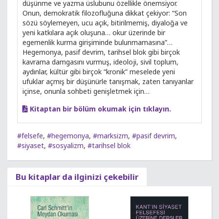
düşünme ve yazma üslubunu özellikle önemsiyor.
Onun, demokratik filozofluğuna dikkat çekiyor: “Son
sözü söylemeyen, ucu açık, bitirilmemiş, diyaloğa ve
yeni katkılara açık oluşuna… okur üzerinde bir
egemenlik kurma girişiminde bulunmamasına”…
Hegemonya, pasif devrim, tarihsel blok gibi birçok
kavrama damgasını vurmuş, ideoloji, sivil toplum,
aydınlar, kültür gibi birçok “kronik” meselede yeni
ufuklar açmış bir düşünürle tanışmak, zaten tanıyanlar
içinse, onunla sohbeti genişletmek için…
Kitaptan bir bölüm okumak için tıklayın.
#felsefe
,
#hegemonya
,
#marksizm
,
#pasif devrim
,
#siyaset
,
#sosyalizm
,
#tarihsel blok
Bu kitaplar da ilginizi çekebilir