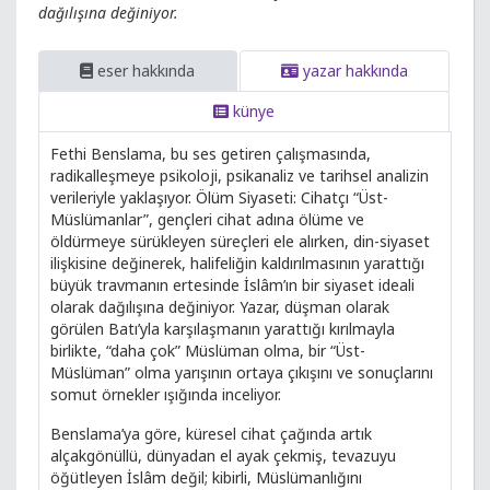
dağılışına değiniyor.
eser hakkında
yazar hakkında
künye
Fethi Benslama, bu ses getiren çalışmasında,
radikalleşmeye psikoloji, psikanaliz ve tarihsel analizin
verileriyle yaklaşıyor. Ölüm Siyaseti: Cihatçı “Üst-
Müslümanlar”, gençleri cihat adına ölüme ve
öldürmeye sürükleyen süreçleri ele alırken, din-siyaset
ilişkisine değinerek, halifeliğin kaldırılmasının yarattığı
büyük travmanın ertesinde İslâm’ın bir siyaset ideali
olarak dağılışına değiniyor. Yazar, düşman olarak
görülen Batı’yla karşılaşmanın yarattığı kırılmayla
birlikte, “daha çok” Müslüman olma, bir “Üst-
Müslüman” olma yarışının ortaya çıkışını ve sonuçlarını
somut örnekler ışığında inceliyor.
Benslama’ya göre, küresel cihat çağında artık
alçakgönüllü, dünyadan el ayak çekmiş, tevazuyu
öğütleyen İslâm değil; kibirli, Müslümanlığını