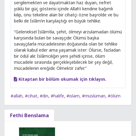
sergilemekten ve dayatmaktan haz duyan, nefret
yüklü bir güç gösterisi içinde Allah’ı kendine bağımlı
kılıp, onu tekeline alan bir cihatçı özne başrolde ve bu
belki de İslâm’ın karşılaştığı en büyük tehlike.
“Geleneksel İslâm’da, şehit, ölmeyi arzulamadan ölümü
karşısında bulan bir savaşçıdır. Ölümü başka
savaşçılarla mücadelesinin doğasında olan bir tehlike
olarak kabul eder ama yaşamak ister: Ölürse, fazladan
bir ödül alır. İslâmcılığın yeni şehidi içinse, ölüm
mücadele sırasında gerçekleşebilecek bir şey değil,
mücadelenin ereğidir. Ölmektir zafer.”
Kitaptan bir bölüm okumak için tıklayın.
#allah
,
#cihat
,
#din
,
#halife
,
#islam
,
#müslüman
,
#ölüm
Fethi Benslama