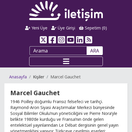
Yeni Üye
Üye Girişi
Sepetim (
0
)
ARA
Anasayfa
Kişiler
Marcel Gauchet
Marcel Gauchet
1946 Poilley doğumlu Fransız felsefeci ve tarihçi.
Raymond-Aron Siyasi Araştırmalar Merkezi bünyesinde
Sosyal Bilimler Okulu’nun yöneticiliğini ve Pierre Nora’yle
birlikte 1980’de kurduğu ve Fransa’nın önde gelen
entelektüel yayınlarından Le Débat dergisinin genel yayın
yönetmenliğini yapıyor. Türkçeye çevrilmiş eserleri: