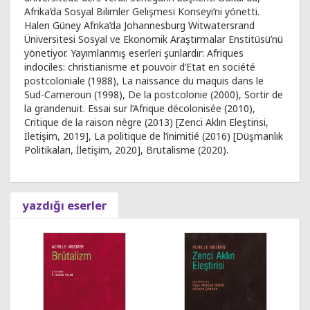
Afrika’da Sosyal Bilimler Gelişmesi Konseyi’ni yönetti.
Halen Güney Afrika’da Johannesburg Witwatersrand
Üniversitesi Sosyal ve Ekonomik Araştırmalar Enstitüsü’nü
yönetiyor. Yayımlanmış eserleri şunlardır: Afriques
indociles: christianisme et pouvoir d’Etat en société
postcoloniale (1988), La naissance du maquis dans le
Sud-Cameroun (1998), De la postcolonie (2000), Sortir de
la grandenuit. Essai sur l’Afrique décolonisée (2010),
Critique de la raison nègre (2013) [Zenci Aklın Eleştirisi,
İletişim, 2019], La politique de l’inimitié (2016) [Düşmanlık
Politikaları, İletişim, 2020], Brutalisme (2020).
yazdığı eserler