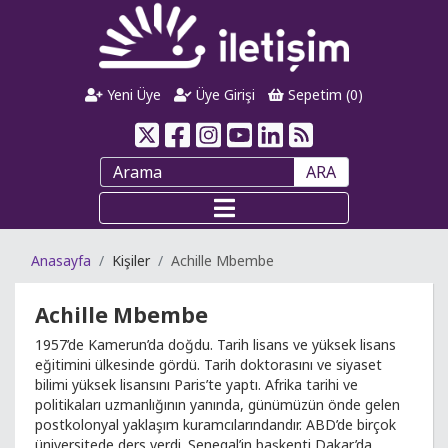
Yeni Üye
Üye Girişi
Sepetim (
0
)
ARA
Anasayfa
Kişiler
Achille Mbembe
Achille Mbembe
1957’de Kamerun’da doğdu. Tarih lisans ve yüksek lisans
eğitimini ülkesinde gördü. Tarih doktorasını ve siyaset
bilimi yüksek lisansını Paris’te yaptı. Afrika tarihi ve
politikaları uzmanlığının yanında, günümüzün önde gelen
postkolonyal yaklaşım kuramcılarındandır. ABD’de birçok
üniversitede ders verdi. Senegal’in başkenti Dakar’da,