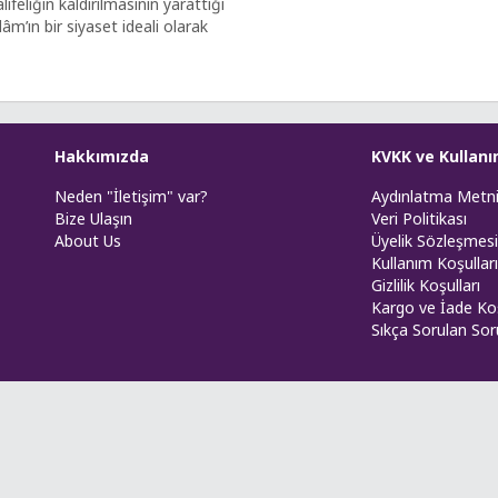
lifeliğin kaldırılmasının yarattığı
m’ın bir siyaset ideali olarak
Hakkımızda
KVKK ve Kullanı
Neden "İletişim" var?
Aydınlatma Metn
Bize Ulaşın
Veri Politikası
About Us
Üyelik Sözleşmesi
Kullanım Koşulları
Gizlilik Koşulları
Kargo ve İade Koş
Sıkça Sorulan Sor