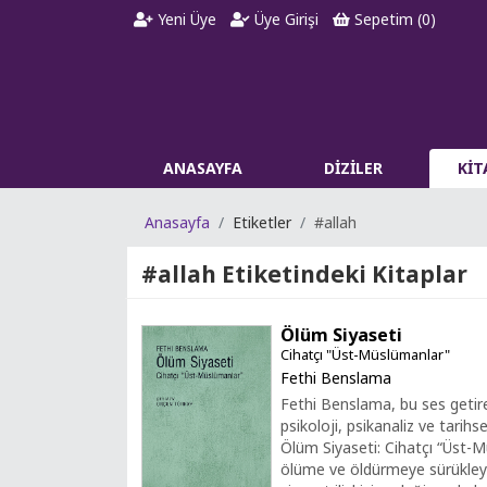
Yeni Üye
Üye Girişi
Sepetim (
0
)
ANASAYFA
DİZİLER
Kİ
Anasayfa
Etiketler
#allah
#allah
Etiketindeki Kitaplar
Ölüm Siyaseti
Cihatçı "Üst-Müslümanlar"
Fethi Benslama
Fethi Benslama, bu ses getir
psikoloji, psikanaliz ve tarihsel
Ölüm Siyaseti: Cihatçı “Üst-M
ölüme ve öldürmeye sürükleyen