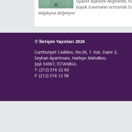
siyaset ilişkisine değinerek, ha
büyük travmanın ertesinde İslâ
dağılışına değiniyor.
© İletişim Yayınları 2026
Cumhuriyet Caddesi, No:36, 1. Kat, Daire 3,
Seyhan Apartmanı, Harbiye Mahallesi,
Şişli 34367, İSTANBUL
T: (212) 516 22 60
F: (212) 516 12 58