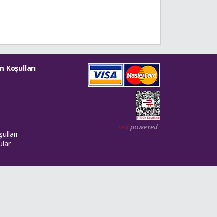
m Koşulları
i
Web tasarım: Red Bilişim
ulları
ular