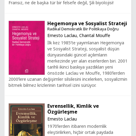
Fransız, ne de başka tür bir felsefe değil, Şili biyolojisi!
Hegemonya ve Sosyalist Strateji
Radikal Demokratik Bir Politikaya Doğru
Ernesto Laclau
,
Chantal Mouffe
İlk kez 1985’te yayımlanan Hegemonya
ve Sosyalist Strateji, sosyalist düşün
dünyasındaki güncel açılımların
merkezinde yer alan eserlerden biri. 2001
tarihli ikinci baskıya yazdıkları yeni
önsözde Laclau ve Mouffe, 1980’lerden
2000’lere uzanan değişimler silsilesini incelerken, sosyalizmin
bitmek bilmez krizlerinin tarihsel izini sürüyor.
Evrensellik, Kimlik ve
Özgürleşme
Ernesto Laclau
1970’lerden itibaren modernlik
eleştirilirken, hiçbir ortak paydada