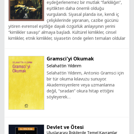
eşdeğerlenemez bir mutlak “farklılığın”,
eşitlikten daha önemli olduğu
vurgulandı. Siyasal planda ise, kendi iç
çelişkilerinde yıpranan, cazibe gücünü
yitiren evrensel eşitliğe dayalı özgürlük anlayışının yerini
“kimlikler savaşı” almaya başladı. Kültürel kimlikler, cinsel
kimlikler, etnik kimlikler, siyasetin önde gelen temaları oldular
Gramsci'yi Okumak
Selahattin Yıldırım
Selahattin Yıldırım, Antonio Gramsci için
bir tür okuma kılavuzu sunuyor.
Akademisyenlere veya uzmanlarına
değil, “sıradan” okura hitap ettiğini
söyleyerek…
Devlet ve Ötesi
Uluslararası İlişkilerde Temel Kavramlar