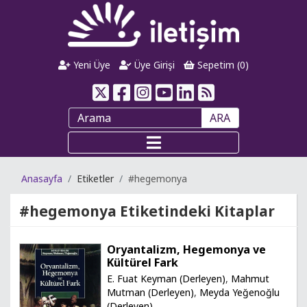
Yeni Üye
Üye Girişi
Sepetim (
0
)
ARA
Anasayfa
Etiketler
#hegemonya
#hegemonya
Etiketindeki Kitaplar
Oryantalizm, Hegemonya ve
Kültürel Fark
E. Fuat Keyman (Derleyen)
,
Mahmut
Mutman (Derleyen)
,
Meyda Yeğenoğlu
(Derleyen)