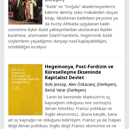
“Batılı” ve “Doğulu” akademisyenlerce
kaleme alınmış sekiz makaleden oluşan
kitap, Müslüman kadınların peçesine ya
da Kuzey Afrika’da uygulanan kadın
sünnetine ilişkin Batılı yaklaşımlardan uluslararası ilişkiler
kuramına, sinemadan İslamî harekete, hegemonik Batılı
söylemlerin yaşadığımız dünyayı nasıl kaplayabildiğini,
örtebildiğini inceliyor.
Hegemonya, Post-Fordizm ve
Küreselleşme Ekseninde
Kapitalist Devlet
Bob Jessop
,
Alev Özkazanç (Derleyen)
,
Betül Yarar (Derleyen)
"Lenin bir keresinde Marksizm'in üç
kaynağının olduğunu öne sürmüştü:
Alman felsefesi, Fransız politikası ve
İngiliz ekonomisi.(...)Buna karşılık, bana
ait üç kaynağın ne olduğunu belirteyim: Fransız ya da İtalyan
değil Alman politikası; İngiliz değil Fransız ekonomisi ve ne