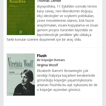
Thomas Lemke
Biyopolitika, 11 Eylül’den sonraki teröre
karşı savaş, neo-liberalizmin doğuşu,
ırkçı ideolojiler ve soykırım politikaları,
çevre meselelerinin idaresi, kök hücre
araştırmaları, insanı kopyalama ve insan
genom projesi türünden biyotıbbi ve
biyoteknolojik yenilikler gibi oldukça
farklı konular üzerine düşünmek için bir araç oldu.
Flush
Bir Köpeğin Romanı
Virginia Woolf
Elizabeth Barrett Browning’in çok
sevdiği İtalya’ya kaçarken beraberinde
götürdüğü köpeğin yaşamöyküsünü
anlatan Flush’da bu aşk öyküsünü bir de
o köpeğin açısından görürüz.