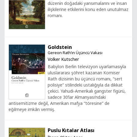
düzenin doğadaki yansımalarını ve insan
ilişkilerine etkilerini konu eden unutulmaz
romanı.
Goldstein
Gereon Rath’ın Üçüncü Vakası
Volker Kutscher
Babylon Berlin televizyon uyarlamasıyla
uluslararası şöhret kazanan Komiser
Rath dizisinin bu üçüncü romanı, “sert
polisiye” stilindeki ustalığıyla da dikkat
çekici. Yahudi-Amerikalı gangster figürü,
sadece 30’lar Almanyası’ndaki
antisemitizme değil, Amerikan mafya “töresine” de
eğilmeye imkân vermiş.
Puslu Kıtalar Atlası