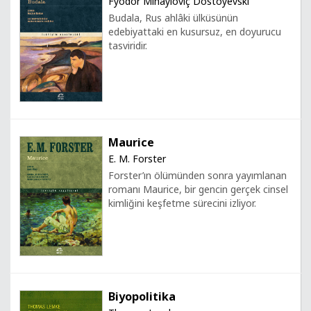
Fyodor Mihayloviç Dostoyevski
Budala, Rus ahlâki ülküsünün
edebiyattaki en kusursuz, en doyurucu
tasviridir.
Maurice
E. M. Forster
Forster’ın ölümünden sonra yayımlanan
romanı Maurice, bir gencin gerçek cinsel
kimliğini keşfetme sürecini izliyor.
Biyopolitika