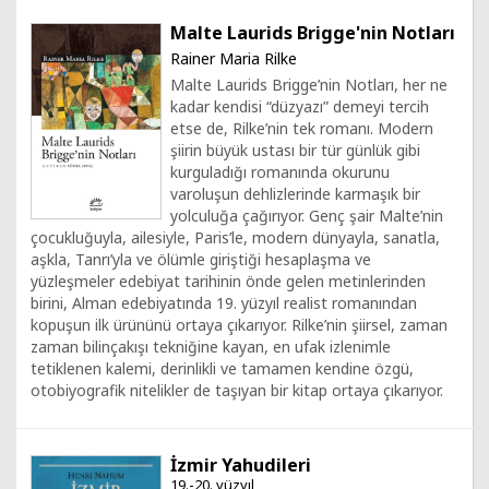
Malte Laurids Brigge'nin Notları
Rainer Maria Rilke
Malte Laurids Brigge’nin Notları, her ne
kadar kendisi “düzyazı” demeyi tercih
etse de, Rilke’nin tek romanı. Modern
şiirin büyük ustası bir tür günlük gibi
kurguladığı romanında okurunu
varoluşun dehlizlerinde karmaşık bir
yolculuğa çağırıyor. Genç şair Malte’nin
çocukluğuyla, ailesiyle, Paris’le, modern dünyayla, sanatla,
aşkla, Tanrı’yla ve ölümle giriştiği hesaplaşma ve
yüzleşmeler edebiyat tarihinin önde gelen metinlerinden
birini, Alman edebiyatında 19. yüzyıl realist romanından
kopuşun ilk ürününü ortaya çıkarıyor. Rilke’nin şiirsel, zaman
zaman bilinçakışı tekniğine kayan, en ufak izlenimle
tetiklenen kalemi, derinlikli ve tamamen kendine özgü,
otobiyografik nitelikler de taşıyan bir kitap ortaya çıkarıyor.
İzmir Yahudileri
19.-20. yüzyıl