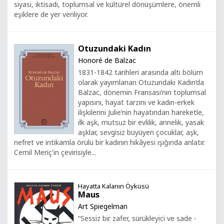
siyasi, iktisadi, toplumsal ve kültürel dönüşümlere, önemli
eşiklere de yer veriliyor.
Otuzundaki Kadın
Honoré de Balzac
1831-1842 tarihleri arasında altı bölüm
olarak yayımlanan Otuzundaki Kadın’da
Balzac, dönemin Fransası’nın toplumsal
yapısını, hayat tarzını ve kadın-erkek
ilişkilerini Julie’nin hayatından hareketle,
ilk aşk, mutsuz bir evlilik, annelik, yasak
aşklar, sevgisiz büyüyen çocuklar, aşk,
nefret ve intikamla örülü bir kadının hikâyesi ışığında anlatır.
Cemil Meriç'in çevirisiyle...
Hayatta Kalanın Öyküsü
Maus
Art Spiegelman
“Sessiz bir zafer, sürükleyici ve sade -