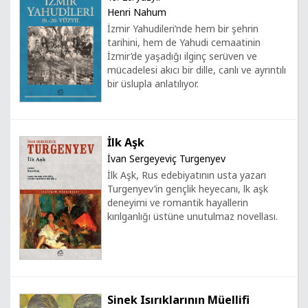
Henri Nahum
İzmir Yahudileri’nde hem bir şehrin
tarihini, hem de Yahudi cemaatinin
İzmir’de yaşadığı ilginç serüven ve
mücadelesi akıcı bir dille, canlı ve ayrıntılı
bir üslupla anlatılıyor.
İlk Aşk
İvan Sergeyeviç Turgenyev
İlk Aşk, Rus edebiyatının usta yazarı
Turgenyev’in gençlik heyecanı, lk aşk
deneyimi ve romantik hayallerin
kırılganlığı üstüne unutulmaz novellası.
Sinek Isırıklarının Müellifi