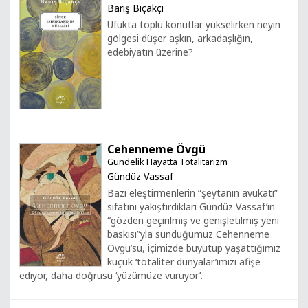
Barış Bıçakçı
Ufukta toplu konutlar yükselirken neyin
gölgesi düşer aşkın, arkadaşlığın,
edebiyatın üzerine?
Cehenneme Övgü
Gündelik Hayatta Totalitarizm
Gündüz Vassaf
Bazı eleştirmenlerin “şeytanın avukatı”
sıfatını yakıştırdıkları Gündüz Vassaf’ın
“gözden geçirilmiş ve genişletilmiş yeni
baskısı”yla sunduğumuz Cehenneme
Övgü’sü, içimizde büyütüp yaşattığımız
küçük ‘totaliter dünyalar’ımızı afişe
ediyor, daha doğrusu ‘yüzümüze vuruyor’.