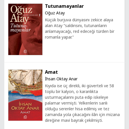
Tutunamayanlar
Oğuz Atay
Küçük burjuva dünyasını zekice alaya
alan Atay “saldırısını, tutunanların
anlamayacağı, red edeceği türden bir
romanla yapar."
Amat
İhsan Oktay Anar
Kıyıda ise üç direkli, iki güverteli ve 58
toplu bir kalyon, o karanlıkta
usturmaçalarını puta edip iskeleye
palamar vermişti. Yelkenlerin sarılı
olduğu serenler hisa edilmiş ve tez
zamanda yola çıkacağını ilân için mizana
direğine mavi bayrak çekilmişti.