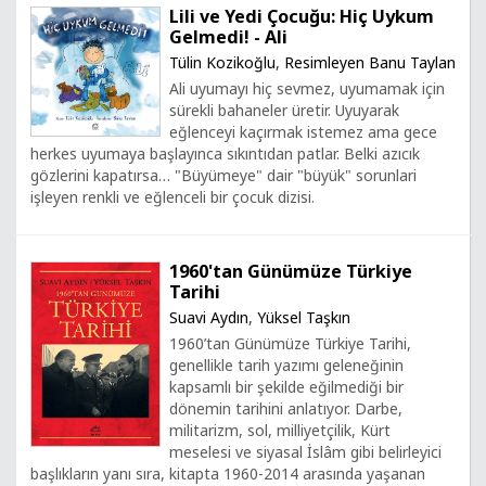
Lili ve Yedi Çocuğu: Hiç Uykum
Gelmedi! - Ali
Tülin Kozikoğlu
,
Resimleyen Banu Taylan
Ali uyumayı hiç sevmez, uyumamak için
sürekli bahaneler üretir. Uyuyarak
eğlenceyi kaçırmak istemez ama gece
herkes uyumaya başlayınca sıkıntıdan patlar. Belki azıcık
gözlerini kapatırsa… "Büyümeye" dair "büyük" sorunlari
işleyen renkli ve eğlenceli bir çocuk dizisi.
1960'tan Günümüze Türkiye
Tarihi
Suavi Aydın
,
Yüksel Taşkın
1960’tan Günümüze Türkiye Tarihi,
genellikle tarih yazımı geleneğinin
kapsamlı bir şekilde eğilmediği bir
dönemin tarihini anlatıyor. Darbe,
militarizm, sol, milliyetçilik, Kürt
meselesi ve siyasal İslâm gibi belirleyici
başlıkların yanı sıra, kitapta 1960-2014 arasında yaşanan