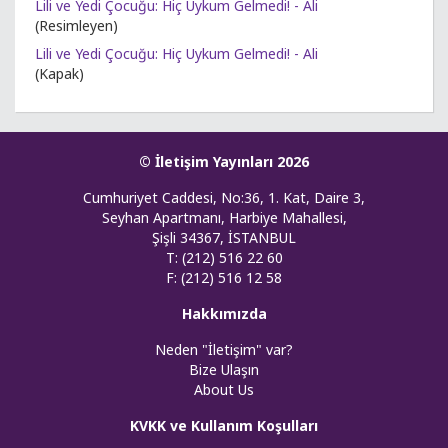
Lili ve Yedi Çocuğu: Hiç Uykum Gelmedi! - Ali
(Resimleyen)
Lili ve Yedi Çocuğu: Hiç Uykum Gelmedi! - Ali
(Kapak)
© İletişim Yayınları 2026
Cumhuriyet Caddesi, No:36, 1. Kat, Daire 3,
Seyhan Apartmanı, Harbiye Mahallesi,
Şişli 34367, İSTANBUL
T: (212) 516 22 60
F: (212) 516 12 58
Hakkımızda
Neden "İletişim" var?
Bize Ulaşın
About Us
KVKK ve Kullanım Koşulları