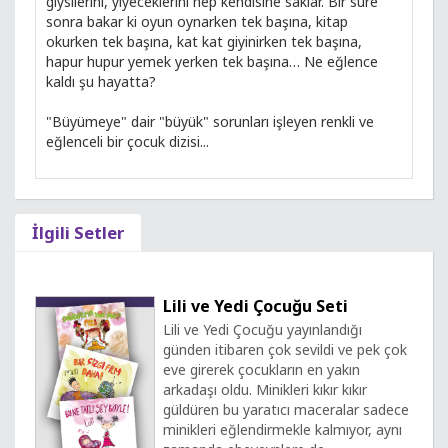
giysilerini, yiyeceklerini hep kendisine saklar. Bir süre
sonra bakar ki oyun oynarken tek başına, kitap
okurken tek başına, kat kat giyinirken tek başına,
hapur hupur yemek yerken tek başına… Ne eğlence
kaldı şu hayatta?
"Büyümeye" dair "büyük" sorunları işleyen renkli ve
eğlenceli bir çocuk dizisi...
İlgili Setler
Lili ve Yedi Çocuğu Seti
Lili ve Yedi Çocuğu yayınlandığı
günden itibaren çok sevildi ve pek çok
eve girerek çocukların en yakın
arkadaşı oldu. Minikleri kıkır kıkır
güldüren bu yaratıcı maceralar sadece
minikleri eğlendirmekle kalmıyor, aynı