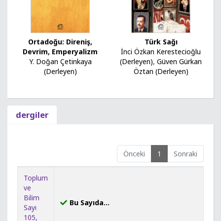
Türk Sağı
Ortadoğu: Direniş,
İnci Özkan Kerestecioğlu
Devrim, Emperyalizm
(Derleyen)
,
Güven Gürkan
Y. Doğan Çetinkaya
Öztan (Derleyen)
(Derleyen)
dergiler
Önceki
1
Sonraki
Toplum
ve
Bilim
Bu Sayıda...
Sayı
105,