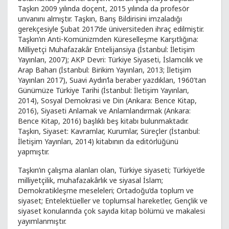
Taşkın 2009 yılında doçent, 2015 yılında da profesör
unvanını almıştır. Taşkın, Barış Bildirisini imzaladığı
gerekçesiyle Şubat 2017’de üniversiteden ihraç edilmiştir.
Taşkın’ın Anti-Komünizmden Küreselleşme Karşıtlığına:
Milliyetçi Muhafazakâr Entelijansiya (İstanbul: İletişim
Yayınları, 2007); AKP Devri: Türkiye Siyaseti, İslamcılık ve
Arap Baharı (İstanbul: Birikim Yayınları, 2013; İletişim
Yayınları 2017), Suavi Aydın’la beraber yazdıkları, 1960’tan
Günümüze Türkiye Tarihi (İstanbul: İletişim Yayınları,
2014), Sosyal Demokrasi ve Din (Ankara: Bence Kitap,
2016), Siyaseti Anlamak ve Anlamlandırmak (Ankara:
Bence Kitap, 2016) başlıklı beş kitabı bulunmaktadır.
Taşkın, Siyaset: Kavramlar, Kurumlar, Süreçler (İstanbul:
İletişim Yayınları, 2014) kitabının da editörlüğünü
yapmıştır.
Taşkın’ın çalışma alanları olan, Türkiye siyaseti; Türkiye’de
milliyetçilik, muhafazakârlık ve siyasal İslam;
Demokratikleşme meseleleri; Ortadoğu’da toplum ve
siyaset; Entelektüeller ve toplumsal hareketler, Gençlik ve
siyaset konularında çok sayıda kitap bölümü ve makalesi
yayımlanmıştır.