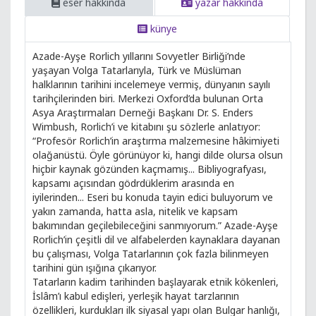
eser hakkında
yazar hakkında
künye
Azade-Ayşe Rorlich yıllarını Sovyetler Birliği’nde
yaşayan Volga Tatarlarıyla, Türk ve Müslüman
halklarının tarihini incelemeye vermiş, dünyanın sayılı
tarihçilerinden biri. Merkezi Oxford’da bulunan Orta
Asya Araştırmaları Derneği Başkanı Dr. S. Enders
Wimbush, Rorlich’i ve kitabını şu sözlerle anlatıyor:
“Profesör Rorlich’in araştırma malzemesine hâkimiyeti
olağanüstü. Öyle görünüyor ki, hangi dilde olursa olsun
hiçbir kaynak gözünden kaçmamış... Bibliyografyası,
kapsamı açısından gödrdüklerim arasında en
iyilerinden... Eseri bu konuda tayin edici buluyorum ve
yakın zamanda, hatta asla, nitelik ve kapsam
bakımından geçilebileceğini sanmıyorum.” Azade-Ayşe
Rorlich’in çeşitli dil ve alfabelerden kaynaklara dayanan
bu çalışması, Volga Tatarlarının çok fazla bilinmeyen
tarihini gün ışığına çıkarıyor.
Tatarların kadim tarihinden başlayarak etnik kökenleri,
İslâm’ı kabul edişleri, yerleşik hayat tarzlarının
özellikleri, kurdukları ilk siyasal yapı olan Bulgar hanlığı,