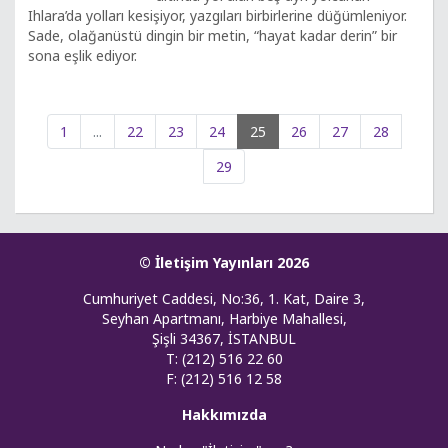
Ihlara’da yolları kesişiyor, yazgıları birbirlerine düğümleniyor.
Sade, olağanüstü dingin bir metin, “hayat kadar derin” bir
sona eşlik ediyor.
1
...
22
23
24
25
26
27
28
29
© İletişim Yayınları 2026
Cumhuriyet Caddesi, No:36, 1. Kat, Daire 3,
Seyhan Apartmanı, Harbiye Mahallesi,
Şişli 34367, İSTANBUL
T: (212) 516 22 60
F: (212) 516 12 58
Hakkımızda