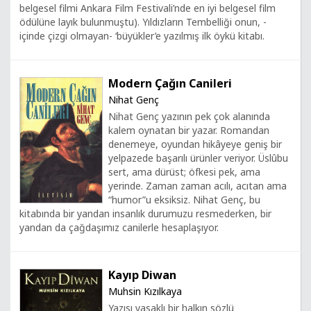
belgesel filmi Ankara Film Festivali’nde en iyi belgesel film
ödülüne layık bulunmuştu). Yıldızların Tembelliği onun, -
içinde çizgi olmayan- ‘büyükler’e yazılmış ilk öykü kitabı.
Modern Çağın Canileri
Nihat Genç
Nihat Genç yazının pek çok alanında
kalem oynatan bir yazar. Romandan
denemeye, oyundan hikâyeye geniş bir
yelpazede başarılı ürünler veriyor. Üslûbu
sert, ama dürüst; öfkesi pek, ama
yerinde. Zaman zaman acılı, acıtan ama
“humor”u eksiksiz. Nihat Genç, bu
kitabında bir yandan insanlık durumuzu resmederken, bir
yandan da çağdaşımız canilerle hesaplaşıyor.
Kayıp Diwan
Muhsin Kızılkaya
Yazısı yasaklı bir halkın sözlü