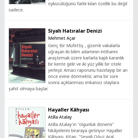
öykücülüğünü farklı kılan özellik bu değil
sadece.
Siyah Hatıralar Denizi
Mehmet Açar
Genç Bir Müfettiş , gizemli vakalarla
uğraşan iki bilim adamının intiharını
araştırmak üzere karlarla kaplı karanlık
bir kente gelir ve iki yüz yıllık bir otele
yerleşir. Amacı raporunu hazırlayıp bir an
önce evine dönmektir, ama bir süre
sonra açıklanması imkansız olaylara
şahit olmaya başlar.
Hayaller Kâhyası
Atilla Atalay
Atilla Atalay'ın "olgunluk dönemi"
hikâyelerini biraraya getiriyor Hayaller
Kâhyası. Kitap, "Sevgili Oğuz Aral