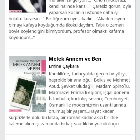
kendi halinde karısı... "Çaresiz görün, öyle
yaparsan kocanın üstünde daha iyi
hüküm kurarsın..." Bir öğretim üyesi kadın... "Akademisyen
olmayı kafaya koyduğumda ilkokuldaydım. Tabii o zaman
böyle söylendiğini bilmiyordum, profesör olmaktı kafama
koyduğum..."
Melek Annem ve Ben
Emine Çaykara
Kandilli`de, tarihi yalıda geçen bir yüzyıl;
başrolde bir ana oğul: Belkıs ve Mehmet
Abud. Şevket Uludağ`lı, Madam Spino`lu,
Matmazel Emma`lı eğitim; işgal dönemi
İstanbul`u; kurtuluş sevinci; Cumhuriyet;
Osmanlı ile modernizmin uzantılarında
örülmüş bir yaşam...Hayat kadar
sürprizlerle dolu bu kitap, bir roman kadar akıcı bir dille
kaleme alınmış; zamanda birkaç saatlik bir yolculuk için.