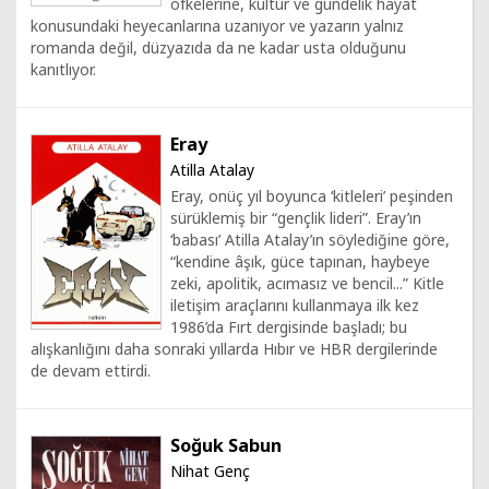
öfkelerine, kültür ve gündelik hayat
konusundaki heyecanlarına uzanıyor ve yazarın yalnız
romanda değil, düzyazıda da ne kadar usta olduğunu
kanıtlıyor.
Eray
Atilla Atalay
Eray, onüç yıl boyunca ‘kitleleri’ peşinden
sürüklemiş bir “gençlik lideri”. Eray’ın
‘babası’ Atilla Atalay’ın söylediğine göre,
“kendine âşık, güce tapınan, haybeye
zeki, apolitik, acımasız ve bencil...” Kitle
iletişim araçlarını kullanmaya ilk kez
1986’da Fırt dergisinde başladı; bu
alışkanlığını daha sonraki yıllarda Hıbır ve HBR dergilerinde
de devam ettirdi.
Soğuk Sabun
Nihat Genç