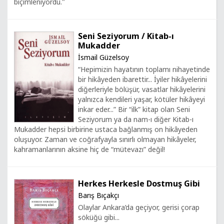
biçimleniyordu."
Seni Seziyorum / Kitab-ı
Mukadder
İsmail Güzelsoy
“Hepimizin hayatının toplamı nihayetinde
bir hikâyeden ibarettir... İyiler hikâyelerini
diğerleriyle bölüşür, vasatlar hikâyelerini
yalnızca kendileri yaşar, kötüler hikâyeyi
inkar eder...” Bir “ilk” kitap olan Seni
Seziyorum ya da nam-ı diğer Kitab-ı
Mukadder hepsi birbirine ustaca bağlanmış on hikâyeden
oluşuyor. Zaman ve coğrafyayla sınırlı olmayan hikâyeler,
kahramanlarının aksine hiç de “mütevazı” değil!
Herkes Herkesle Dostmuş Gibi
Barış Bıçakçı
Olaylar Ankara’da geçiyor, gerisi çorap
söküğü gibi...