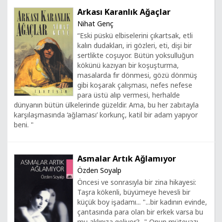
Arkası Karanlık Ağaçlar
Nihat Genç
“Eski püskü elbiselerini çıkartsak, etli
kalın dudakları, iri gözleri, eti, dişi bir
sertlikte coşuyor. Bütün yoksulluğun
kökünü kazıyan bir koşuşturma,
masalarda fır dönmesi, gözü dönmüş
gibi koşarak çalışması, nefes nefese
para üstü alıp vermesi, herhalde
dünyanın bütün ülkelerinde güzeldir. Ama, bu her zabıtayla
karşılaşmasında ‘ağlaması’ korkunç, katil bir adam yapıyor
beni. "
Asmalar Artık Ağlamıyor
Özden Soyalp
Öncesi ve sonrasıyla bir zina hikayesi:
Taşra kökenli, büyümeye hevesli bir
küçük boy işadamı... "...bir kadının evinde,
çantasında para olan bir erkek varsa bu
mu aklınıza geliyor?..." Onun mütevazı,