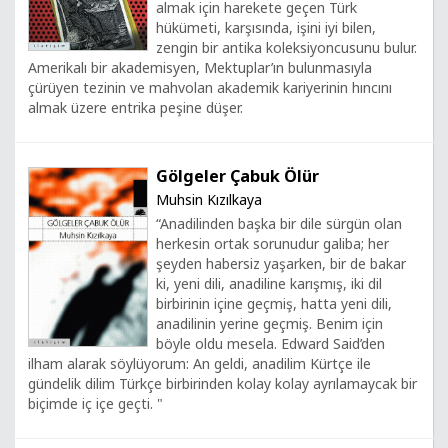
almak için harekete geçen Türk
hükümeti, karşısında, işini iyi bilen,
zengin bir antika koleksiyoncusunu bulur.
Amerikalı bir akademisyen, Mektuplar’ın bulunmasıyla
çürüyen tezinin ve mahvolan akademik kariyerinin hıncını
almak üzere entrika peşine düşer.
Gölgeler Çabuk Ölür
Muhsin Kızılkaya
“Anadilinden başka bir dile sürgün olan
herkesin ortak sorunudur galiba; her
şeyden habersiz yaşarken, bir de bakar
ki, yeni dili, anadiline karışmış, iki dil
birbirinin içine geçmiş, hatta yeni dili,
anadilinin yerine geçmiş. Benim için
böyle oldu mesela. Edward Said’den
ilham alarak söylüyorum: An geldi, anadilim Kürtçe ile
gündelik dilim Türkçe birbirinden kolay kolay ayrılamaycak bir
biçimde iç içe geçti. "