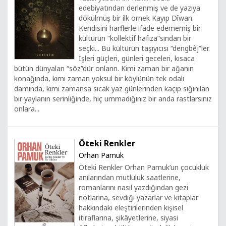
edebiyatından derlenmiş ve de yazıya
dökülmüş bir ilk örnek Kayıp Dîwan.
Kendisini harflerle ifade edememiş bir
kültürün “kollektif hafıza”sından bir
seçki... Bu kültürün taşıyıcısı “dengbêj”ler.
İşleri güçleri, günleri geceleri, kısaca
bütün dünyaları “söz”dür onların. Kimi zaman bir ağanın
konağında, kimi zaman yoksul bir köylünün tek odalı
damında, kimi zamansa sıcak yaz günlerinden kaçıp sığınılan
bir yaylanın serinliğinde, hiç ummadığınız bir anda rastlarsınız
onlara...
Öteki Renkler
Orhan Pamuk
Öteki Renkler Orhan Pamuk’un çocukluk
anılarından mutluluk saatlerine,
romanlarını nasıl yazdığından gezi
notlarına, sevdiği yazarlar ve kitaplar
hakkındaki eleştirilerinden kişisel
itiraflarına, şikâyetlerine, siyasi