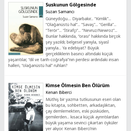
Suskunun Gölgesinde
Suzan Samancı
Güneydoğu.... Diyarbakır... “Kimlik”...
“Olağanüstü hal”... “Savaş”... “Gerilla”...
“Terör”... “İtirafçı”... “Nevruz/Newroz”...
Bunlar hakkında, “orası” hakkında birçok
şey yazıldı; belgesel yanıyla, siyasî
yanıyla... Ya edebiyat? Büyük
gerçekliklerin basıncı altındaki küçük
yaşantılar, “dil ve tarih-coğrafya”nın perdesi ardındaki insan
halleri, “olağanüstü hal” ruhları?
Kimse Ölmesin Ben Ölürüm
Kenan Biberci
Müthiş bir yazma tutkusunun eseri olan
bu kitapta, sohbetten, arkadaşlıktan,
çay demlemekten, eski püsküden,
gemilerden... kısaca küçük ayrıntılardan
büyük yaşama sevinci çıkartan öyküler
yer alıyor. Kenan Biberci’nin