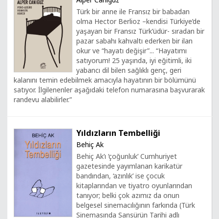
Türk bir anne ile Fransız bir babadan
olma Hector Berlioz –kendisi Türkiye’de
yaşayan bir Fransız Türk’üdür- sıradan bir
pazar sabahı kahvaltı ederken bir ilan
okur ve “hayatı değişir”... “Hayatımı
satıyorum! 25 yaşında, iyi eğitimli, iki
yabancı dil bilen sağlıklı genç, geri
kalanını temin edebilmek amacıyla hayatının bir bölümünü
satıyor. İlgilenenler aşağıdaki telefon numarasına başvurarak
randevu alabilirler.”
Yıldızların Tembelliği
Behiç Ak
Behiç Ak’ı ‘çoğunluk’ Cumhuriyet
gazetesinde yayımlanan karikatür
bandından, ‘azınlık’ ise çocuk
kitaplarından ve tiyatro oyunlarından
tanıyor; belki çok azımız da onun
belgesel sinemacılığının farkında (Türk
Sinemasında Sansürün Tarihi adlı