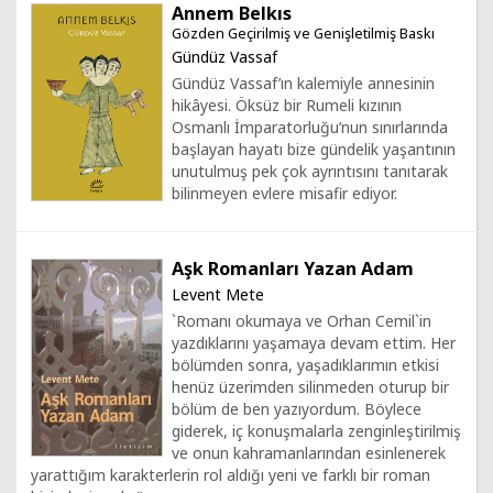
Annem Belkıs
Gözden Geçirilmiş ve Genişletilmiş Baskı
Gündüz Vassaf
Gündüz Vassaf’ın kalemiyle annesinin
hikâyesi. Öksüz bir Rumeli kızının
Osmanlı İmparatorluğu’nun sınırlarında
başlayan hayatı bize gündelik yaşantının
unutulmuş pek çok ayrıntısını tanıtarak
bilinmeyen evlere misafir ediyor.
Aşk Romanları Yazan Adam
Levent Mete
`Romanı okumaya ve Orhan Cemil`in
yazdıklarını yaşamaya devam ettim. Her
bölümden sonra, yaşadıklarımın etkisi
henüz üzerimden silinmeden oturup bir
bölüm de ben yazıyordum. Böylece
giderek, iç konuşmalarla zenginleştirilmiş
ve onun kahramanlarından esinlenerek
yarattığım karakterlerin rol aldığı yeni ve farklı bir roman