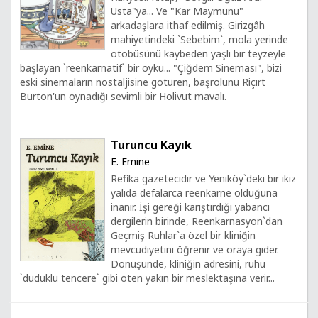
Usta"ya... Ve "Kar Maymunu"
arkadaşlara ithaf edilmiş. Girizgâh
mahiyetindeki `Sebebim`, mola yerinde
otobüsünü kaybeden yaşlı bir teyzeyle
başlayan `reenkarnatif` bir öykü... "Çiğdem Sineması", bizi
eski sinemaların nostaljisine götüren, başrolünü Riçırt
Burton'un oynadığı sevimli bir Holivut mavalı.
Turuncu Kayık
E. Emine
Refika gazetecidir ve Yeniköy`deki bir ikiz
yalıda defalarca reenkarne olduğuna
inanır. İşi gereği karıştırdığı yabancı
dergilerin birinde, Reenkarnasyon`dan
Geçmiş Ruhlar`a özel bir kliniğin
mevcudiyetini öğrenir ve oraya gider.
Dönüşünde, kliniğin adresini, ruhu
`düdüklü tencere` gibi öten yakın bir meslektaşına verir...