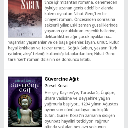
‘İnce işi’ mizahtan romana, denemeden
öyküye uzanan geniş edebî bir alanda
kalem oynatan Nihat Genç’ten bir
cinayet romanı. Öncesinden sonrasına
seksenli yıllar. Eski zaman güzelliklerinde
yaşanan çocukluktan ergenlik hallerine,
delikanlılıktan ağır çocuk ayaklarına...
Yaşamlar, yaşananlar ve de başa gelenler. İsyan, umut, küfür,
hayal kırıklıkları ve tekrar umut... Soğuk Sabun, yazarın ‘Türk
işi bilinç akışı’ tekniği kullandığı kitaplardan biri; Nihat Genç
tarzı ‘sert’ roman dizisinin de dördüncü kitabı.
Güvercine Ağıt
Gürsel Korat
Her şey Kayseri’ye, Toroslar’a, Ürgüp’e,
Ihlara Vadisi’ne ve Beyşehir’e yağan
yağmurla başlıyor… 1294 yılının Ağustos
ayının son günü patlayan bu küçük
tufan, Gürsel Korat’ın zamanla didişen
oyunbaz hayalini tetikliyor: Yağmur
altında yol alan beş ayrı yolcunun