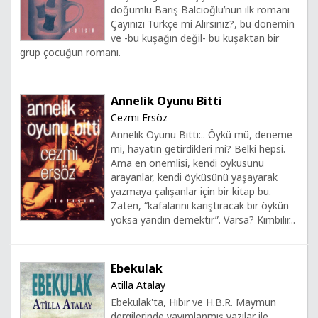
doğumlu Barış Balcıoğlu’nun ilk romanı
Çayınızı Türkçe mi Alırsınız?, bu dönemin
ve -bu kuşağın değil- bu kuşaktan bir
grup çocuğun romanı.
Annelik Oyunu Bitti
Cezmi Ersöz
Annelik Oyunu Bitti:.. Öykü mü, deneme
mi, hayatın getirdikleri mi? Belki hepsi.
Ama en önemlisi, kendi öyküsünü
arayanlar, kendi öyküsünü yaşayarak
yazmaya çalışanlar için bir kitap bu.
Zaten, “kafalarını karıştıracak bir öykün
yoksa yandın demektir”. Varsa? Kimbilir...
Ebekulak
Atilla Atalay
Ebekulak'ta, Hıbır ve H.B.R. Maymun
dergilerinde yayımlanmış yazılar ile