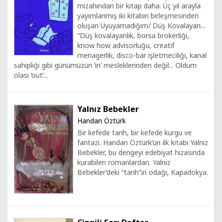
mizahından bir kitap daha: Üç yıl arayla
yayımlanmış iki kitabın birleşmesinden
oluşan Uyuyamadığım/ Düş Kovalayan...
“Düş kovalayanlık, borsa brokerliği,
know how advisorluğu, creatif
menagerlik, disco-bar işletmeciliği, kanal
sahipliği gibi günümüzün ‘in’ mesleklerinden değil... Oldum
olası ‘out’...
Yalnız Bebekler
Handan Öztürk
Bir kefede tarih, bir kefede kurgu ve
fantazi. Handan Öztürk’ün ilk kitabı Yalnız
Bebekler, bu dengeyi edebiyat hizasında
kurabilen romanlardan. Yalnız
Bebekler’deki “tarih”in odağı, Kapadokya.