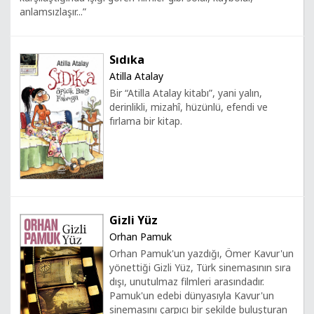
anlamsızlaşır...”
Sıdıka
Atilla Atalay
Bir “Atilla Atalay kitabı”, yani yalın,
derinlikli, mizahî, hüzünlü, efendi ve
fırlama bir kitap.
Gizli Yüz
Orhan Pamuk
Orhan Pamuk'un yazdığı, Ömer Kavur'un
yönettiği Gizli Yüz, Türk sinemasının sıra
dışı, unutulmaz filmleri arasındadır.
Pamuk'un edebi dünyasıyla Kavur'un
sinemasını çarpıcı bir şekilde buluşturan