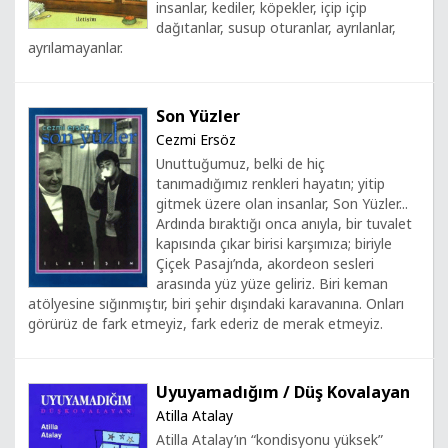
insanlar, kediler, köpekler, içip içip
dağıtanlar, susup oturanlar, ayrılanlar,
ayrılamayanlar.
Son Yüzler
Cezmi Ersöz
Unuttuğumuz, belki de hiç
tanımadığımız renkleri hayatın; yitip
gitmek üzere olan insanlar, Son Yüzler...
Ardında bıraktığı onca anıyla, bir tuvalet
kapısında çıkar birisi karşımıza; biriyle
Çiçek Pasajı’nda, akordeon sesleri
arasında yüz yüze geliriz. Biri keman
atölyesine sığınmıştır, biri şehir dışındaki karavanına. Onları
görürüz de fark etmeyiz, fark ederiz de merak etmeyiz.
Uyuyamadığım / Düş Kovalayan
Atilla Atalay
Atilla Atalay’ın “kondisyonu yüksek”