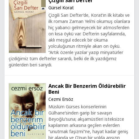
Çizgili Sarı Defter
Gürsel Korat
Çizgili Sarı Defter’de, Korat’ın ilk kitabı ve
ilk romanı Zaman Yeli’ni okumuş olanlara
hiç yabancı gelmeyecek bir atmosferden
on kısa öykü var. Defterin sayfalarında,
aklı meşgul edecek bir okuma
yolculuğunun ritmiyle akan on öykü.
“Artık özenle yazılar yazıp minyatürler
çizdiğimiz tüm defterler sarardı, belki de ilk yazdığımız
günlerden beri sarıydı.
Ancak Bir Benzerim Öldürebilir
Beni
Cezmi Ersöz
Müslüm Gürses konserlerinin
Gülhane’sinden garip bir savaşın
Beyoğlu’suna; akşamüstleri isteksizce
kapılarının arkasına geçilen evlerden
“unutmak faşizmi”ne, hayat kadar geniş
bir alanda ve O’nun bir yolda ansızın