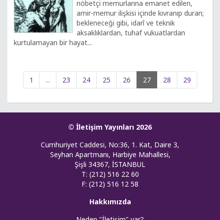
nöbetçi memurlarına emanet edilen,
amir-memur ilişkisi içinde kıvranıp duran;
bekleneceği gibi, idarî ve teknik
aksaklıklardan, tuhaf vukuatlardan
kurtulamayan bir hayat...
1
...
23
24
25
26
27
28
29
© İletişim Yayınları 2026
Cumhuriyet Caddesi, No:36, 1. Kat, Daire 3,
Seyhan Apartmanı, Harbiye Mahallesi,
Şişli 34367, İSTANBUL
T: (212) 516 22 60
F: (212) 516 12 58
Hakkımızda
Neden "İletişim" var?