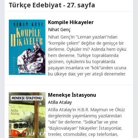
Türkçe Edebiyat - 27. sayfa
Kompile Hikayeler
Nihat Genç
Nihat Genç’in “Leman yazıları”ndan
“kompile çekim” değilse de genişçe bir
derleme. Öyküler mi? Aslında hem öykü
hem deneme. Türkiye topraklarında
gezinen, öykülerini bu topraklarda
yaşayan insanlara ve “kök”ünden ucuna
bu ülkeye dair, yer yer ateşli denemeler.
Menekşe İstasyonu
Atilla Atalay
Atilla Atalay’ın H.B.R. Maymun ve Öküz
dergilerinde yayımlanmış yazılarından
“sıkı” bir derleme. “Sıdıka”lar ve yine
“düşkovalayan” hikayeler: İstasyonlar,
trenler, otomobiller, cep telefonları,