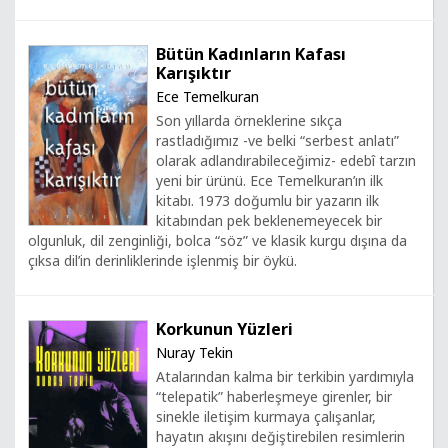
Bütün Kadınların Kafası
Karışıktır
Ece Temelkuran
Son yıllarda örneklerine sıkça
rastladığımız -ve belki “serbest anlatı”
olarak adlandırabileceğimiz- edebî tarzın
yeni bir ürünü. Ece Temelkuran’ın ilk
kitabı. 1973 doğumlu bir yazarın ilk
kitabından pek beklenemeyecek bir
olgunluk, dil zenginliği, bolca “söz” ve klasik kurgu dışına da
çıksa dil’in derinliklerinde işlenmiş bir öykü.
Korkunun Yüzleri
Nuray Tekin
Atalarından kalma bir terkibin yardımıyla
“telepatik” haberleşmeye girenler, bir
sinekle iletişim kurmaya çalışanlar,
hayatın akışını değiştirebilen resimlerin