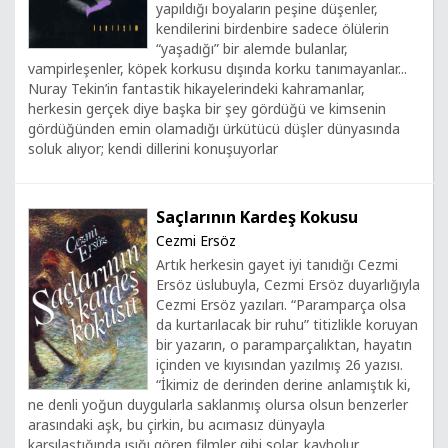
yapıldığı boyaların peşine düşenler,
kendilerini birdenbire sadece ölülerin
“yaşadığı” bir alemde bulanlar,
vampirleşenler, köpek korkusu dışında korku tanımayanlar...
Nuray Tekin’in fantastik hikayelerindeki kahramanlar,
herkesin gerçek diye başka bir şey gördüğü ve kimsenin
gördüğünden emin olamadığı ürkütücü düşler dünyasında
soluk alıyor; kendi dillerini konuşuyorlar
Saçlarının Kardeş Kokusu
Cezmi Ersöz
Artık herkesin gayet iyi tanıdığı Cezmi
Ersöz üslubuyla, Cezmi Ersöz duyarlığıyla
Cezmi Ersöz yazıları. “Paramparça olsa
da kurtarılacak bir ruhu” titizlikle koruyan
bir yazarın, o paramparçalıktan, hayatın
içinden ve kıyısından yazılmış 26 yazısı.
“İkimiz de derinden derine anlamıştık ki,
ne denli yoğun duygularla saklanmış olursa olsun benzerler
arasındaki aşk, bu çirkin, bu acımasız dünyayla
karşılaştığında ışığı gören filmler gibi solar, kaybolur,