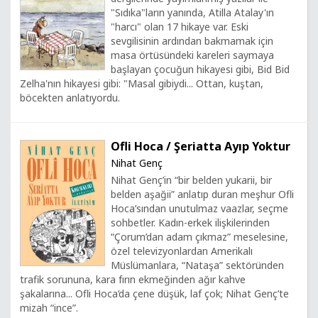
"Sıdıka"ların yanında, Atilla Atalay'ın
"harcı" olan 17 hikaye var. Eski
sevgilisinin ardından bakmamak için
masa örtüsündeki kareleri saymaya
başlayan çocuğun hikayesi gibi, Bid Bid
Zelha'nın hikayesi gibi: "Masal gibiydi... Ottan, kuştan,
böcekten anlatıyordu.
Ofli Hoca / Şeriatta Ayıp Yoktur
Nihat Genç
Nihat Genç’in “bir belden yukarii, bir
belden aşağii” anlatıp duran meşhur Ofli
Hoca’sından unutulmaz vaazlar, seçme
sohbetler. Kadın-erkek ilişkilerinden
“Çorum’dan adam çıkmaz” meselesine,
özel televizyonlardan Amerikalı
Müslümanlara, “Nataşa” sektöründen
trafik sorununa, kara fırın ekmeğinden ağır kahve
şakalarına... Ofli Hoca’da çene düşük, laf çok; Nihat Genç’te
mizah “ince”.