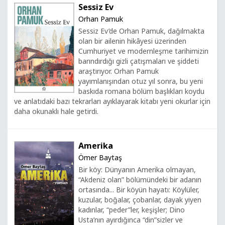
Sessiz Ev
Orhan Pamuk
Sessiz Ev’de Orhan Pamuk, dağılmakta
olan bir ailenin hikâyesi üzerinden
Cumhuriyet ve modernleşme tarihimizin
barındırdığı gizli çatışmaları ve şiddeti
araştırıyor. Orhan Pamuk
yayımlanışından otuz yıl sonra, bu yeni
baskıda romana bölüm başlıkları koydu
ve anlatıdaki bazı tekrarları ayıklayarak kitabı yeni okurlar için
daha okunaklı hale getirdi.
Amerika
Ömer Baytaş
Bir köy: Dünyanın Amerika olmayan,
“Akdeniz olan” bölümündeki bir adanın
ortasında... Bir köyün hayatı: Köylüler,
kuzular, boğalar, çobanlar, dayak yiyen
kadınlar, “peder”ler, keşişler; Dino
Usta’nın ayırdığınca “din”sizler ve