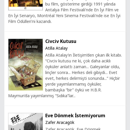
bu film, gösterime girdiği 1991 yılında
Antalya Film Festivali'nde En İyi Film ve
En İyi Senaryo, Montréal Yeni Sinema Festivali'nde ise En İyi
Film Ödülleri'ni kazandı.
Civciv Kutusu
Atilla Atalay
Atilla Atalay’ın İletişim’den çıkan ilk kitabı.
“Civciv kutusu ne ki, çok daha acıklı
öyküler anlattı zaman... Galeyanlar oldu,
linçler sonra... Herkes deli gibiydi... Evet
evet, herkes delirmişti sonunda...” Hiçbir
yerde yayımlanmamış öyküler,
bambaşka “bir” öykü ve H.B.R.
Maymun’da yayımlanmış “Sıdıka”lar...
Eve Dönmek İstemiyorum
Zafer Aracagök
Zafer Aracagök, Eve Dönmek