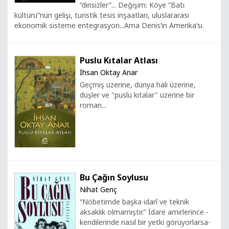
“dinsizler”... Değişim: Köye “Batı
kültürü”nün gelişi, turistik tesis inşaatları, uluslararası
ekonomik sisteme entegrasyon...Ama Denis’in Amerika’sı.
Puslu Kıtalar Atlası
İhsan Oktay Anar
Geçmiş üzerine, dünya hali üzerine,
düşler ve "puslu kıtalar" üzerine bir
roman...
Bu Çağın Soylusu
Nihat Genç
“Nöbetimde başka idarî ve teknik
aksaklık olmamıştır.” İdare amirlerince -
kendilerinde nasıl bir yetki görüyorlarsa-