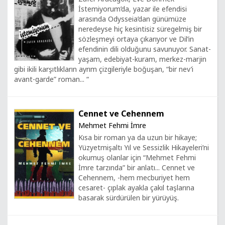
İstemiyorum’da, yazar ile efendisi
arasında Odysseia’dan günümüze
neredeyse hiç kesintisiz süregelmiş bir
sözleşmeyi ortaya çıkarıyor ve Dil’in
efendinin dili olduğunu savunuyor. Sanat-
yaşam, edebiyat-kuram, merkez-marjin
gibi ikili karşıtlıkların ayrım çizgileriyle boğuşan, “bir nev’i
avant-garde” roman... “
Cennet ve Cehennem
Mehmet Fehmi İmre
Kısa bir roman ya da uzun bir hikaye;
Yüzyetmişaltı Yıl ve Sessizlik Hikayeleri’ni
okumuş olanlar için “Mehmet Fehmi
İmre tarzında” bir anlatı... Cennet ve
Cehennem, -hem mecburiyet hem
cesaret- çıplak ayakla çakıl taşlarına
basarak sürdürülen bir yürüyüş.