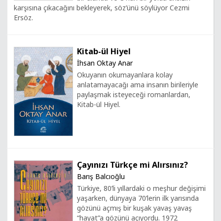
karşısına çıkacağını bekleyerek, söz’ünü söylüyor Cezmi
Ersöz.
Kitab-ül Hiyel
İhsan Oktay Anar
Okuyanın okumayanlara kolay
anlatamayacağı ama insanın birileriyle
paylaşmak isteyeceği romanlardan,
Kitab-ül Hiyel.
Çayınızı Türkçe mi Alırsınız?
Barış Balcıoğlu
Türkiye, 80’li yıllardaki o meşhur değişimi
yaşarken, dünyaya 70’lerin ilk yarısında
gözünü açmış bir kuşak yavaş yavaş
“hayat”a gözünü açıyordu. 1972