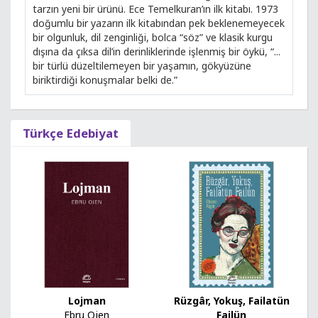
tarzın yeni bir ürünü. Ece Temelkuran’ın ilk kitabı. 1973
doğumlu bir yazarın ilk kitabından pek beklenemeyecek
bir olgunluk, dil zenginliği, bolca “söz” ve klasik kurgu
dışına da çıksa dil’in derinliklerinde işlenmiş bir öykü, “...
bir türlü düzeltilemeyen bir yaşamın, gökyüzüne
biriktirdiği konuşmalar belki de.”
Türkçe Edebiyat
Lojman
Rüzgâr, Yokuş, Failatün
Ebru Ojen
Failün