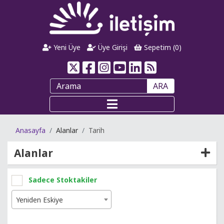
Yeni Üye
Üye Girişi
Sepetim (
0
)
ARA
Anasayfa
Alanlar
Tarih
Alanlar
Sadece Stoktakiler
Yeniden Eskiye