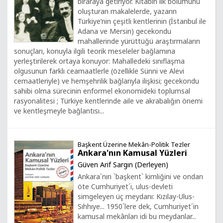
biraraya getiriyor. Kitabın ilk bölümünü
oluşturan makalelerde, yazarın
Türkiye’nin çeşitli kentlerinin (İstanbul ile
Adana ve Mersin) gecekondu
mahallerinde yürüttüğü araştırmaların
sonuçları, konuyla ilgili teorik meseleler bağlamına
yerleştirilerek ortaya konuyor: Mahalledeki sınıflaşma
olgusunun farklı ceamaatlerle (özellikle Sünni ve Alevi
cemaatleriyle) ve hemşehrilik bağlarıyla ilişkisi; gecekondu
sahibi olma sürecinin enformel ekonomideki toplumsal
rasyonalitesi ; Türkiye kentlerinde aile ve akrabalığın önemi
ve kentleşmeyle bağlantısı...
Başkent Üzerine Mekân-Politik Tezler
Ankara'nın Kamusal Yüzleri
Güven Arif Sargın (Derleyen)
Ankara´nın `başkent` kimliğini ve ondan
öte Cumhuriyet´i, ulus-devleti
simgeleyen üç meydanı: Kızılay-Ulus-
Sıhhıye... 1950´lere dek, Cumhuriyet´in
kamusal mekânları idi bu meydanlar...