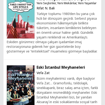
Yeni Seçkinler, Yeni Mekânlar, Yeni Yaşamlar
Rıfat N. Bali
Türkiye toplumu 1980’den bu yana çok
hızlı bir dönüşüm geçirdi. Serbest piyasa
ekonomisinin hâkimiyetiyle birlikte
tüketim, insanların kimliklerini belirleyen
en önemli unsur haline geldi. Gündelik
yaşam renklendi ve Amerikanlaştı.
Eskiden görünmez olmaya çalışan işadamları imaj
restorasyonuna giderek her gün gazetelerde boy
göstermeye ve “entelektüel” muamelesi görmeye başladılar.
Eski İstanbul Meyhaneleri
Vefa Zat
Bizim meyhalerimiz vardı, diye başlıyor
Vefa Zat… Gramofonlu, teldolaplı,
sinekkapanlı, biraz salaş ama içten, farklı
dünyaların resmedildiği meyhaneler. Eski
İstanbul Meyhaneleri bizi, bir yandan
Aksaray´ın eski sokaklarında sosyal tarih