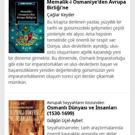
Memalik-i Osmaniye'den Avrupa
Birliği'ne
Çağlar Keyder
Bu kitapta derlenen yazılar, yüzyıllık bir
tarihi ve günümüzdeki gelişmeleri çeşitli
yönleriyle ele alıyor. Ama hepsinin
temelinde çok önemli bir tespit var:
Dünya, ulus-devletlerin aşındığı, ulus-
üstü oluşumların ağırlık kazandığı yeni
bir döneme girmekte. Bu dönemde, Osmanlı İmparatorluğu
gibi eski tür imparatorlukları ve ulus-devletlerin başarı ve
başarısızlıklarını yeniden değerlendirip günümüzün yeni
imparatorluklarının oluşum süreci için dersler çıkarmak
mümkün.
Avrupalı Seyyahların Gözünden
Osmanlı Dünyası ve İnsanları
(1530-1699)
Gülgûn Üçel-Aybet
Seyahatnameler, tarih araştırmalarında
önemli kaynaklar arasında yer alırlar.