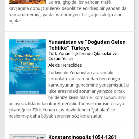
Sonra, gitgide, bir yandan trafik
kavşağına dönüştürülerek depolitize edildiler, bir yandan da
`öngörülmemiş`, ya da `istenmeyen` bir çoğulculuğa alan
açtılar.
Yunanistan ve "Doğudan Gelen
Tehlike" Türkiye
Türk-Yunan İlişkilerinde Çıkmazlar ve
Çözüm Yolları
Alexis Heraclides
Türkiye ile Yunanistan arasındaki
sorunlar uzun zamandan beri dünya
kamuoyunun gündemine yerleşmiştir. İki
ülke arasındaki sorunlar yalnızca ortak
bir denize kıyısı olan iki komşunun, sınır
anlaşmazlıklarından ibaret değildir. Tarihsel mirasın ortaya
çıkardığı ve Türk-Yunan ulus-devletlerinin “çabaları” ile
beslenmiş daha büyük sorunlar söz konusudur.
Konstantinopolis 1054-1261