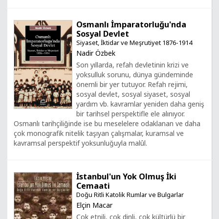
Osmanlı İmparatorluğu'nda
Sosyal Devlet
Siyaset, İktidar ve Meşrutiyet 1876-1914
Nadir Özbek
Son yıllarda, refah devletinin krizi ve
yoksulluk sorunu, dünya gündeminde
önemli bir yer tutuyor. Refah rejimi,
sosyal devlet, sosyal siyaset, sosyal
yardım vb. kavramlar yeniden daha geniş
bir tarihsel perspektifle ele alınıyor.
Osmanlı tarihçiliğinde ise bu meselelere odaklanan ve daha
çok monografik nitelik taşıyan çalışmalar, kuramsal ve
kavramsal perspektif yoksunluğuyla malûl.
İstanbul'un Yok Olmuş İki
Cemaati
Doğu Ritli Katolik Rumlar ve Bulgarlar
Elçin Macar
Çok etnili, çok dinli, çok kültürlü bir