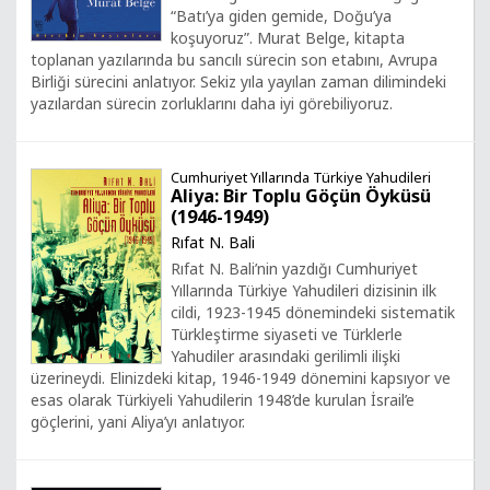
“Batı’ya giden gemide, Doğu’ya
koşuyoruz”. Murat Belge, kitapta
toplanan yazılarında bu sancılı sürecin son etabını, Avrupa
Birliği sürecini anlatıyor. Sekiz yıla yayılan zaman dilimindeki
yazılardan sürecin zorluklarını daha iyi görebiliyoruz.
Cumhuriyet Yıllarında Türkiye Yahudileri
Aliya: Bir Toplu Göçün Öyküsü
(1946-1949)
Rıfat N. Bali
Rıfat N. Bali’nin yazdığı Cumhuriyet
Yıllarında Türkiye Yahudileri dizisinin ilk
cildi, 1923-1945 dönemindeki sistematik
Türkleştirme siyaseti ve Türklerle
Yahudiler arasındaki gerilimli ilişki
üzerineydi. Elinizdeki kitap, 1946-1949 dönemini kapsıyor ve
esas olarak Türkiyeli Yahudilerin 1948’de kurulan İsrail’e
göçlerini, yani Aliya’yı anlatıyor.