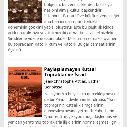
bölgenin, bu zenginliklerden fazlasıyla
nasibini almış kültür başkentidir
İstanbul... Bu tarihî ve kültürel zenginliğin
ana harcını da imparatorluklar
döneminin çok dinli yapısı oluşturur. İşte bu çeşitlilik içinde
artık unutulmaya yüz tutmuş iki cemaatin kitabı elinizdeki.
Şimdilerde yüzde doksandokuzu Müslüman olmakla övünen
bu toprakların Katolik Rum ve Katolik Bulgar cemaatlerinin
öyküsü...
Paylaşılamayan Kutsal
Topraklar ve İsrail
Jean-Christophe Attias
,
Esther
Benbassa
Ne siyonizm hülyasının gerçekleşmesi ne
de bir Yahudi devletinin kurulması, “İsrail
toprağı”nın kutsallık simgelerinin
dünyevileşmesine yetmedi. Yahudilerin
“vaat edilmiş”, kaybolmuş, düşlenmiş ve
yeniden yaratılmış topraklarla ilişkilerinin normalleşmesi için