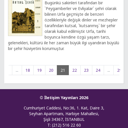
Bugünkü sakinleri tarafından bir
`Peygamberler ve Evliyalar` şehri olarak
bilinen Urfa geçmişte de benzeri
özellikleriyle değişik dinler ve mezhepler
tarafından kutsal, `kutsanmış` bir şehir
olarak kabul edilmiştir. Urfa, tarihi
boyunca kendine özgü yaşam tarzı,
gelenekleri, kültürü ile her zaman büyük ilgi uyandıran büyülü
bir şehir hüviyetini korumuştur.
1
...
18
19
20
21
22
23
24
...
29
© İletişim Yayınları 2026
Cumhuriyet Caddesi, No:36, 1. Kat, Daire 3,
Seyhan Apartmanı, Harbiye Mahallesi,
Şişli 34367, İSTANBUL
T: (212) 516 22 60