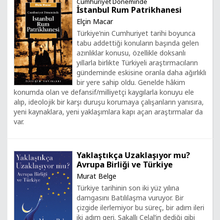
Cumhuriyet Döneminde
İstanbul Rum Patrikhanesi
Elçin Macar
Türkiye’nin Cumhuriyet tarihi boyunca
tabu addettiği konuların başında gelen
azınlıklar konusu, özellikle doksanlı
yıllarla birlikte Türkiyeli araştırmacıların
gündeminde eskisine oranla daha ağırlıklı
bir yere sahip oldu. Genelde hâkim
konumda olan ve defansif/milliyetçi kaygılarla konuyu ele
alıp, ideolojik bir karşı duruşu korumaya çalışanların yanısıra,
yeni kaynaklara, yeni yaklaşımlara kapı açan araştırmalar da
var.
Yaklaştıkça Uzaklaşıyor mu?
Avrupa Birliği ve Türkiye
Murat Belge
Türkiye tarihinin son iki yüz yılına
damgasını Batılılaşma vuruyor. Bir
çizgide ilerlemiyor bu süreç, bir adım ileri
iki adım geri. Sakallı Celal’in dediği gibi