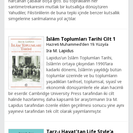
harcanan çabalar boşa gitti. Bu toprakların her
santimetrekaresini mutlak bir kutsallığa dönüştüren
Yahudiler, Filistinlilerin de buna tepki içinde benzer kutsallık
simgelerine sarılmalarına yol açtılar.
İslâm Toplumları Tarihi Cilt 1
Hazreti Muhammed'den 19. Yüzyıla
Ira M. Lapidus
Lapidus’un İslâm Toplumları Tarihi,
İslâm’ın ortaya çıkışından 1990’lara
kadarki dönemi, İslâm’ın yayıldığı bütün
toplumlar üzerinde ve bu toplumların
yaşadıkları tarihsel, toplumsal, siyasî ve
ekonomik dönüşümlerle ele alan hacimli
bir eserdir. Cambridge University Press tarafından iki cilt
halinde hazırlanmış daha kapsamlı bir araştırmanın Ira M.
Lapidus tarafından özenle elden geçirilmesi sonucu yine aynı
yayınevi tarafından tek cilt olarak yayımlanmıştır.
Tarz-ı Hayat'tan Life Style'a