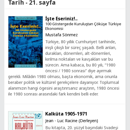
Tarih - 21. sayfa
İşte Eseriniz!..
100 Göstergede Kuruluştan Çöküşe Türkiye
Ekonomisi
Mustafa Sönmez
Türkiye, 80 yıllık Cumhuriyet tarihinde,
inişli çıkışlı bir süreç yaşadı. Belli anları,
durakları, dönemleri, alt-dönemleri,
kırılma noktaları ve kavşakları var bu
sürecin. Ama kabaca, bu 80 yılı, “1980
öncesi / 1980 sonrası” diye ayırmak
gerekli. Milâdın 1980 olması, başta ekonomik, ama onunla
beraber politik ve kültürel gerekçelere dayanıyor. Toplumsal
alanımızın hangi ögesini araştırırsanız araştırın, 1980 öncesi
ile 1980 sonrası arasındaki fark kendini belli eder.
Kalküta 1905-1971
Jean - Luc Racine (Derleyen)
Bu kitapta, 20. yüzyıl başındaki Svadeşi