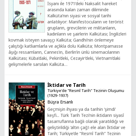
İsyanı ile 1971’deki Naksalit hareket
arasında kalan zaman diliminde
Kalküta’nın siyasi ve sosyal tarihi
anlatılıyor: Manifestocuların ve terörist
grupların, grevcilerin ve militanların,
kadınların ve şairlerin Kalkütası; İngilizleri
kovmak isteyen savaşçı Kalküta; Gandhi’nin önlemeye
çalıştığı katliamlarla ve açlıkla dolu Kalküta; Montparnasse
âşığı ressamların, Cannes’ın, Berlin’in ünlü sinemacılarının
Kalkütası; Küba’daki, Pekin’deki, Cezayir’deki, Vietnam’daki
gelişmelerle sarsılan Kalküta…
İktidar ve Tarih
Türkiye'de "Resmî Tarih" Tezinin Oluşumu
(1929-1937)
Büşra Ersanlı
Geçmişin ihyası ya da tarihin ‘şimdi’
keşfi... Türk Tarih Tezi’nin iktidarın siyasî
tasarruflarına bağlı olarak yaratıldığı ve
geliştirildiği ‘altın çağ’ı ele alan İktidar ve
Tarih; Türkiye’de “Resmî Tarih” Tezinin